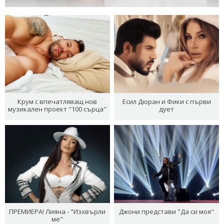
Крум с впечатляващ нов
Есил Дюран и Фики с първи
музикален проект "100 сърца"
дует
ПРЕМИЕРА! Лияна - "Изхвърли
Джони представи "Да си моя"
ме"