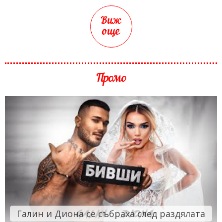
Виж
още
Промо
Галин и Диона се събраха след раздялата