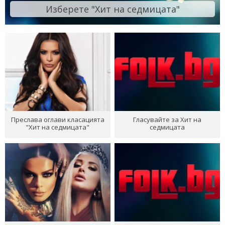
Изберете "Хит на седмицата"
Преслава оглави класацията
Гласувайте за Хит на
"Хит на седмицата"
седмицата