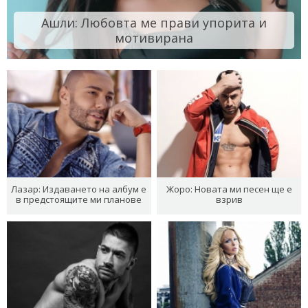
Ашли: Любовта ме прави упорита и
мотивирана
Лазар: Издаването на албум е
Жоро: Новата ми песен ще е
в предстоящите ми планове
взрив