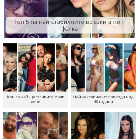
Топ 5 на най-стабилните връзки в поп-
фолка
Кои са най-щастливите фолк
Най-сексапилните звезди над
диви
40 години