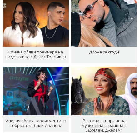
Емилия обяви премиера на
Диона се сгоди
видеоклипа с Денис Теофиков
Анелия обра аплодисментите
Роксана отваря нова
с образа на Лили Иванова
музикална страница с
„Джелем, Джелем“