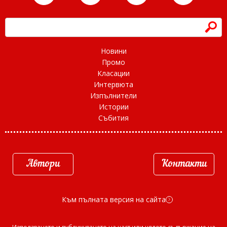
h
Новини
Промо
Класации
Интервюта
Изпълнители
Истории
Събития
Автори
Контакти
Към пълната версия на сайта
d