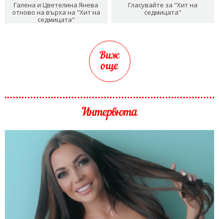
Галена и Цветелина Янева
Гласувайте за "Хит на
отново на върха на "Хит на
седмицата"
седмицата"
Виж
още
Интервюта