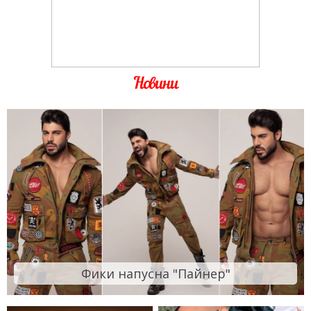
Новини
Фики напусна "Пайнер"