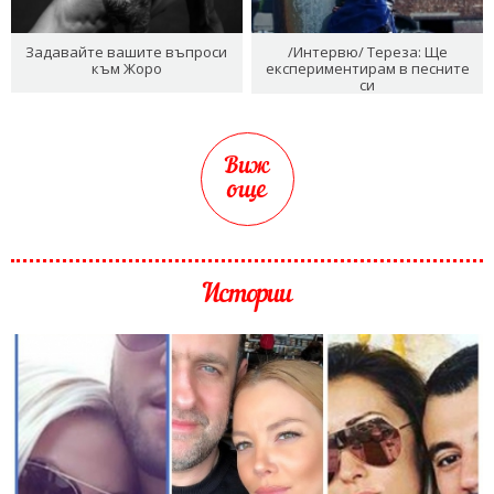
Задавайте вашите въпроси
/Интервю/ Тереза: Ще
към Жоро
експериментирам в песните
си
Виж
още
Истории