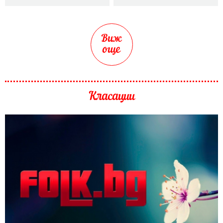
Виж
още
Класации