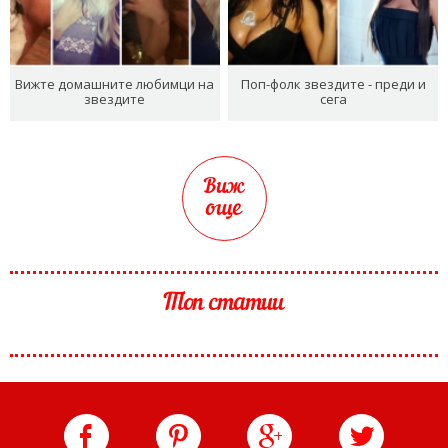
Вижте домашните любимци на
Поп-фолк звездите - преди и
звездите
сега
Виж
още
Топ статии