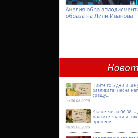
Анелия обра аплодисменти
образа на Лили Иванова
Новот
Пийте го 5 дни и ще 
разликата: Лесна на
срещу…
на 06.08.2026
Късметче за 06.08. –
малките знаци и гол
промени
на 05.08.2026