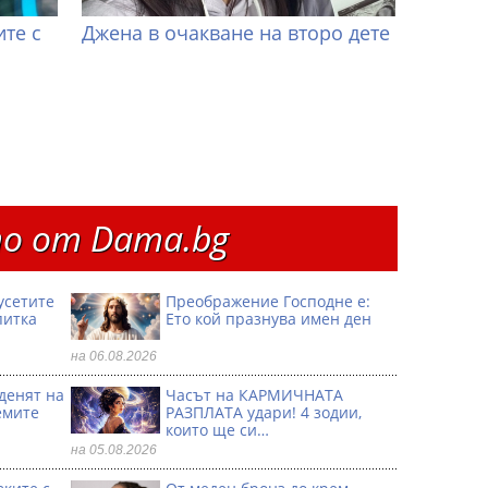
те с
Джена в очакване на второ дете
о от Dama.bg
усетите
Преображение Господне е:
питка
Ето кой празнува имен ден
на 06.08.2026
 денят на
Часът на КАРМИЧНАТА
емите
РАЗПЛАТА удари! 4 зодии,
които ще си…
на 05.08.2026