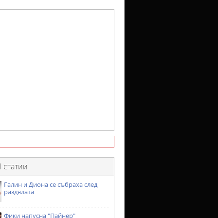
 статии
Галин и Диона се събраха след
раздялата
Фики напусна "Пайнер"