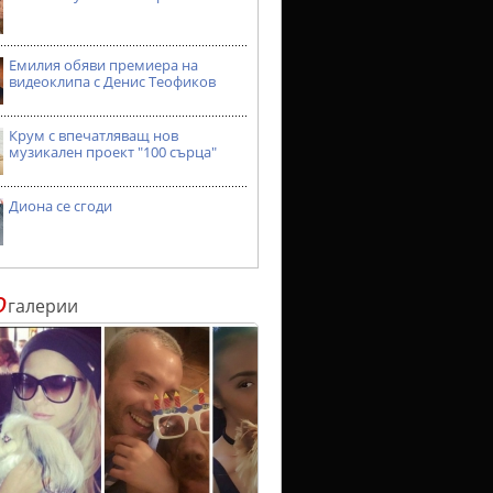
Емилия обяви премиера на
видеоклипа с Денис Теофиков
Крум с впечатляващ нов
музикален проект "100 сърца"
Диона се сгоди
о
галерии