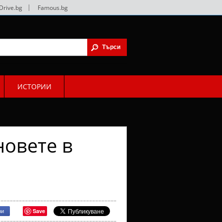
Drive.bg
|
Famous.bg
ИСТОРИИ
новете в
Save
ри