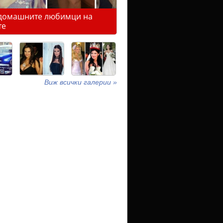
домашните любимци на
те
Виж всички галерии »