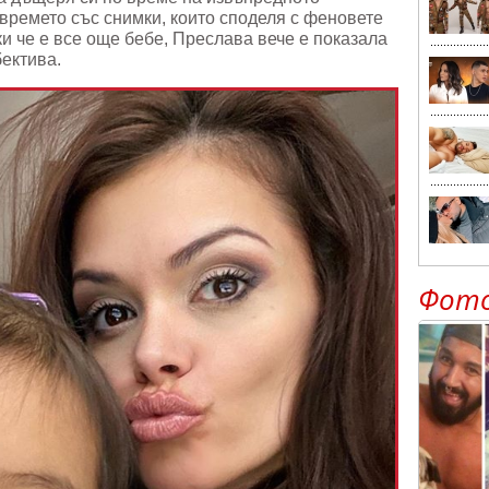
времето със снимки, които споделя с феновете
и че е все още бебе, Преслава вече е показала
бектива.
Фот