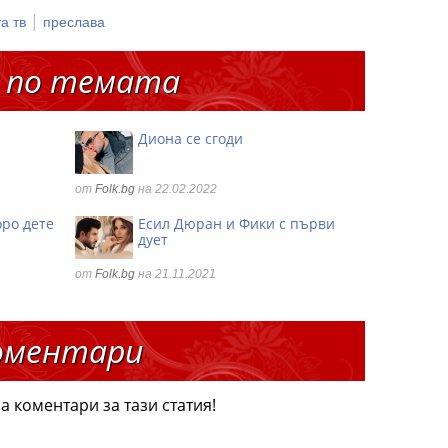
|
а тв
преслава
 по темата
Диона се сгоди
от
Folk.bg
на 22.02.2022
оро дете
Есил Дюран и Фики с първи
дует
от
Folk.bg
на 21.11.2021
оментари
а коментари за тази статия!