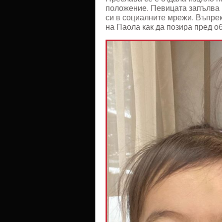
положение. Певицата запълва 
си в социалните мрежи. Въпрек
на Паола как да позира пред о