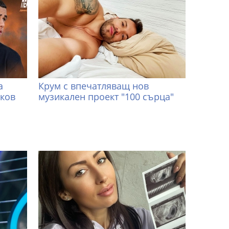
а
Крум с впечатляващ нов
иков
музикален проект "100 сърца"