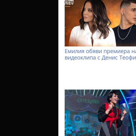
Емилия обяви премиера н
видеоклипа с Денис Теоф