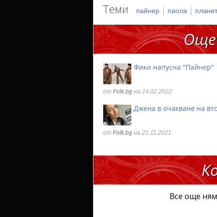
Теми
|
|
пайнер
паола
планет
Още
Фики напусна "Пайнер"
от
Folk.bg
на 24.02.2022
Джена в очакване на вт
от
Folk.bg
на 21.11.2021
К
Все още ням