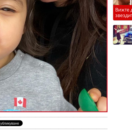
Вижте 
звезди