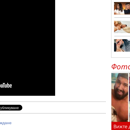
Фот
иждане
Вижте 