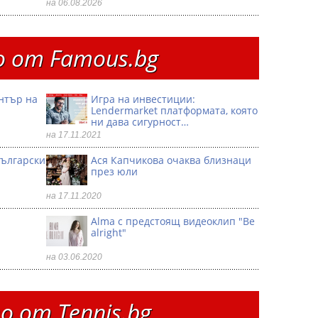
на 06.08.2026
 от Famous.bg
ентър на
Игра на инвестиции:
Lendermarket платформата, която
ни дава сигурност…
на 17.11.2021
български
Ася Капчикова очаква близнаци
през юли
на 17.11.2020
Alma с предстоящ видеоклип "Be
alright"
на 03.06.2020
 от Тennis.bg