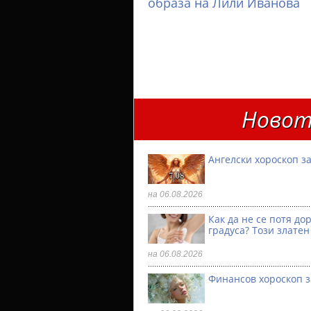
образа на Лили Иванова
Новот
Ангелски хороскоп за
на 06.08.2026
Как да не се потя до
градуса? Този златен
на 06.08.2026
Финансов хороскоп з