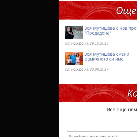
Още
Зоя Мутишева с нов про
"Предадена"
от
Folk.bg
на 29.10.2018
Зоя Мутишева смени
фамилното си име
от
Folk.bg
на 20.09.2017
К
Все още ням