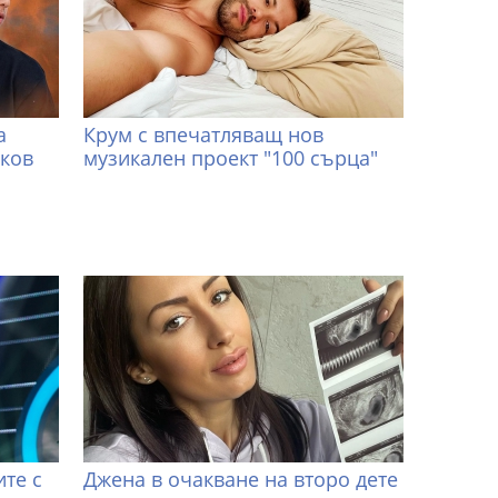
а
Крум с впечатляващ нов
иков
музикален проект "100 сърца"
те с
Джена в очакване на второ дете