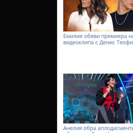
Емилия обяви премиера н
видеоклипа с Денис Теоф
Анелия обра аплодисменти