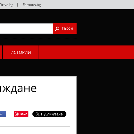
Drive.bg
|
Famous.bg
ИСТОРИИ
иждане
Save
ри