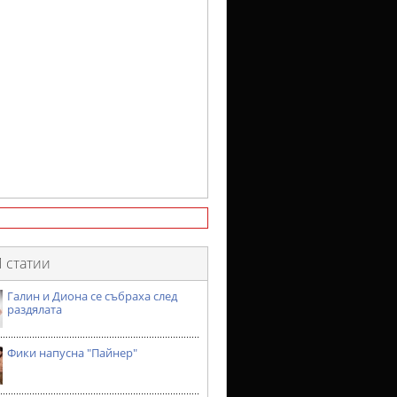
 статии
Галин и Диона се събраха след
раздялата
Фики напусна "Пайнер"