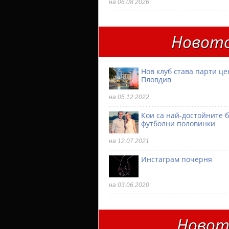
на 06.08.2026
Новото
Нов клуб става парти ц
Пловдив
на 05.12.2022
Кои са най-достойните 
футболни половинки
на 12.07.2021
Инстаграм почерня
на 03.06.2020
Новото