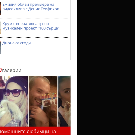
Емилия обяви премиера на
видеоклипа с Денис Теофиков
Крум с впечатляващ нов
музикален проект "100 сърца"
Диона се сгоди
о
галерии
домашните любимци на