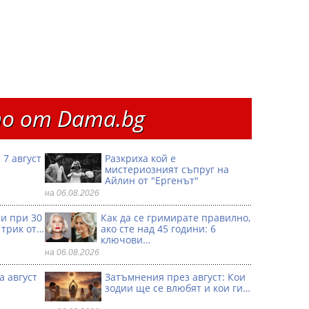
о от Dama.bg
 7 август
Разкриха кой е
мистериозният съпруг на
Айлин от "Ергенът"
на 06.08.2026
ри при 30
Как да се гримирате правилно,
 трик от…
ако сте над 45 години: 6
ключови…
на 06.08.2026
а август
Затъмнения през август: Кои
зодии ще се влюбят и кои ги…