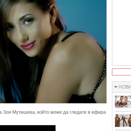
ане
НОВИ
а Зоя Мутишева, който може да гледате в ефира