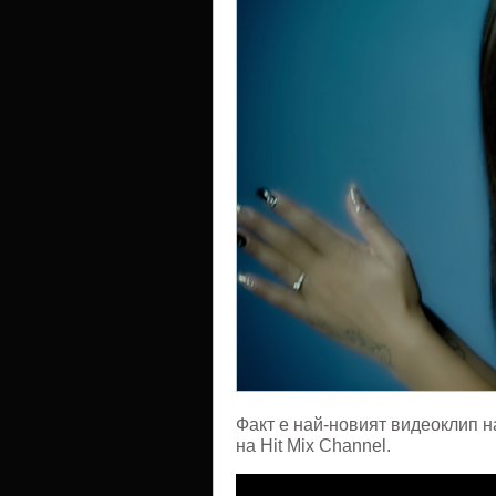
довижд
Факт е най-новият видеоклип н
на Hit Mix Channel.