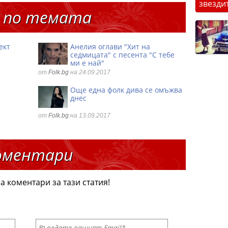
звезди
 по темата
ект
Анелия оглави "Хит на
седмицата" с песента "С тебе
ми е най"
от
Folk.bg
на 24.09.2017
Още една фолк дива се омъжва
днес
от
Folk.bg
на 13.09.2017
оментари
а коментари за тази статия!