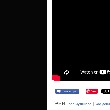
Save
Коментари
Теми
|
зоя мутишева
чао дов