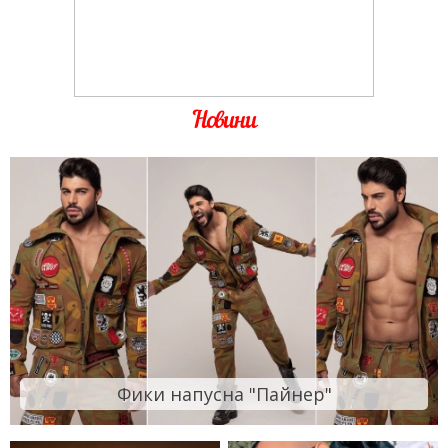
Новини
Фики напусна "Пайнер"