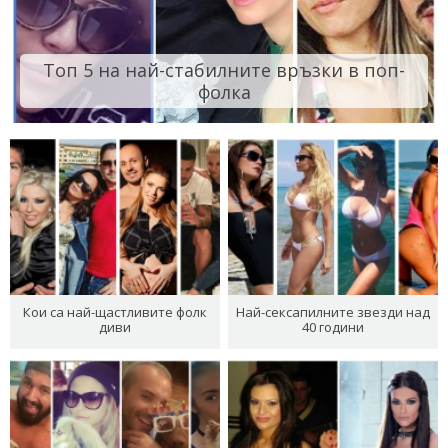
Топ 5 на най-стабилните връзки в поп-
фолка
Кои са най-щастливите фолк
Най-сексапилните звезди над
диви
40 години