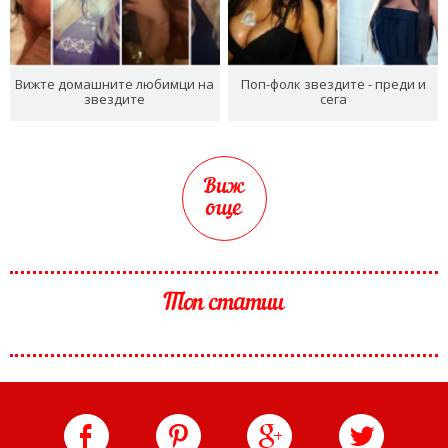
Вижте домашните любимци на
Поп-фолк звездите - преди и
звездите
сега
Виж
още
Топ статии