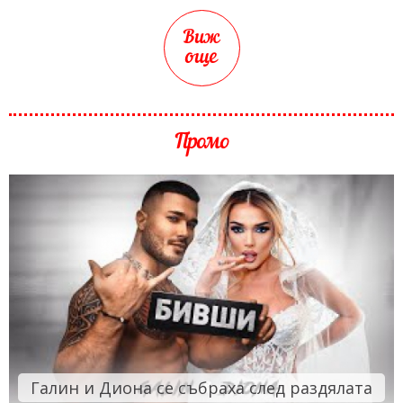
Виж
още
Промо
Галин и Диона се събраха след раздялата