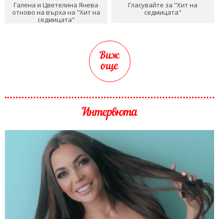
Галена и Цветелина Янева
Гласувайте за "Хит на
отново на върха на "Хит на
седмицата"
седмицата"
Виж
още
Интервюта