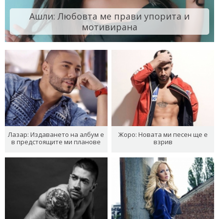
Ашли: Любовта ме прави упорита и
мотивирана
Лазар: Издаването на албум е
Жоро: Новата ми песен ще е
в предстоящите ми планове
взрив