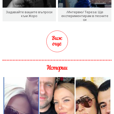
Задавайте вашите въпроси
/Интервю/ Тереза: Ще
към Жоро
експериментирам в песните
си
Виж
още
Истории