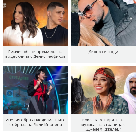
Емилия обяви премиера на
Диона се сгоди
видеоклипа с Денис Теофиков
Анелия обра аплодисментите
Роксана отваря нова
с образа на Лили Иванова
музикална страница с
„Джелем, Джелем“