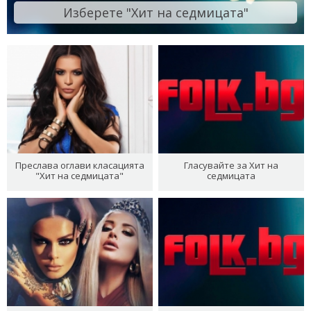
Изберете "Хит на седмицата"
Преслава оглави класацията
Гласувайте за Хит на
"Хит на седмицата"
седмицата