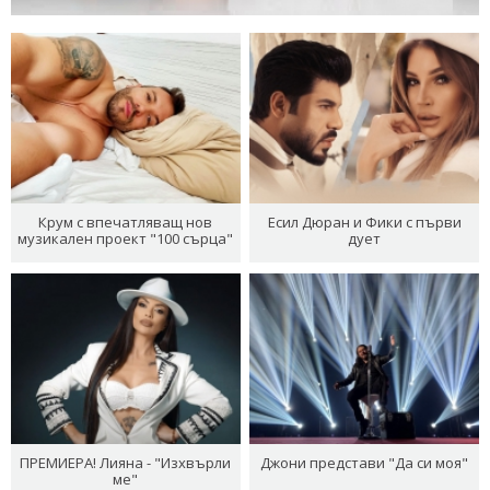
Крум с впечатляващ нов
Есил Дюран и Фики с първи
музикален проект "100 сърца"
дует
ПРЕМИЕРА! Лияна - "Изхвърли
Джони представи "Да си моя"
ме"