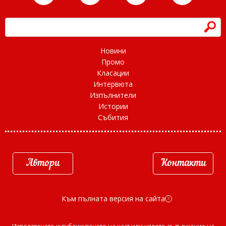
h
Новини
Промо
Класации
Интервюта
Изпълнители
Истории
Събития
Автори
Контакти
Към пълната версия на сайта
d