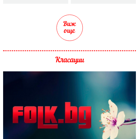
Виж
още
Класации