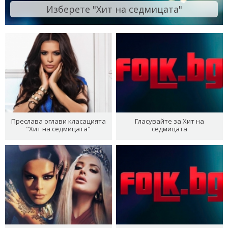
Изберете "Хит на седмицата"
Преслава оглави класацията
Гласувайте за Хит на
"Хит на седмицата"
седмицата