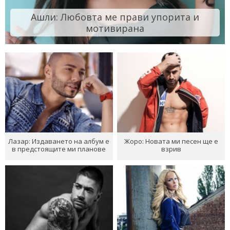
Ашли: Любовта ме прави упорита и
мотивирана
Лазар: Издаването на албум е
Жоро: Новата ми песен ще е
в предстоящите ми планове
взрив