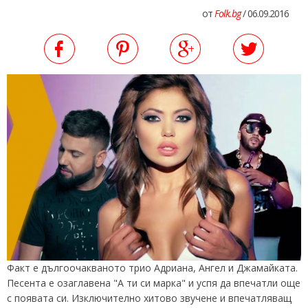
от
Folk.bg
/ 06.09.2016
Факт е дългоочакваното трио Адриана, Ангел и Джамайката.
Песента е озаглавена "А ти си марка" и успя да впечатли още
с появата си. Изключително хитово звучене и впечатляващ