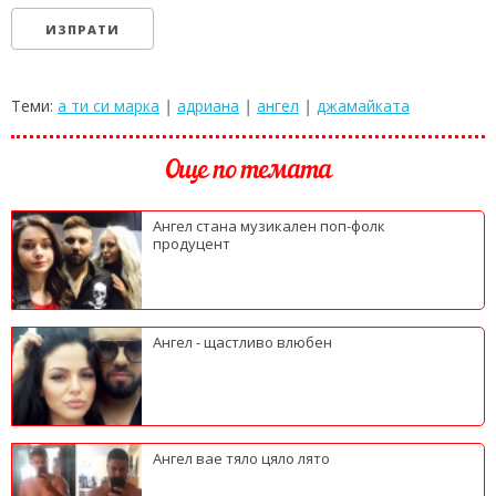
Теми:
а ти си марка
|
адриана
|
ангел
|
джамайката
Още по темата
Ангел стана музикален поп-фолк
продуцент
Ангел - щастливо влюбен
Ангел вае тяло цяло лято