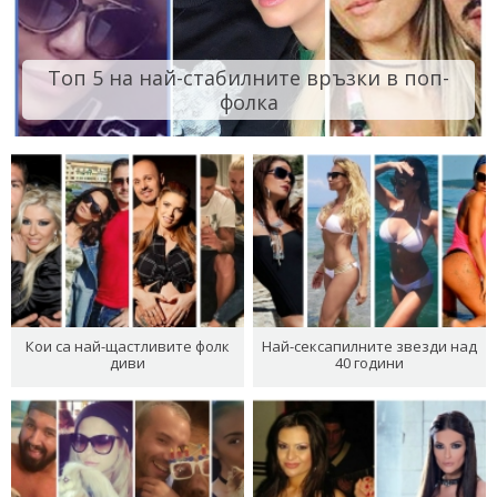
Топ 5 на най-стабилните връзки в поп-
фолка
Кои са най-щастливите фолк
Най-сексапилните звезди над
диви
40 години