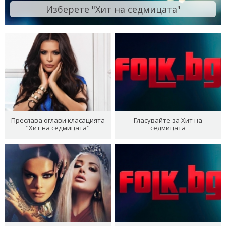
Изберете "Хит на седмицата"
Преслава оглави класацията
Гласувайте за Хит на
"Хит на седмицата"
седмицата