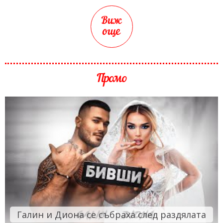
Виж
още
Промо
Галин и Диона се събраха след раздялата