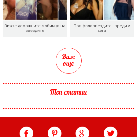
Вижте домашните любимци на
Поп-фолк звездите - преди и
звездите
сега
Виж
още
Топ статии