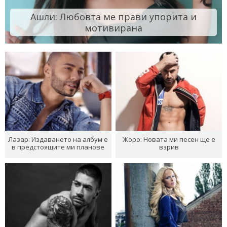
Ашли: Любовта ме прави упорита и
мотивирана
Лазар: Издаването на албум е
Жоро: Новата ми песен ще е
в предстоящите ми планове
взрив