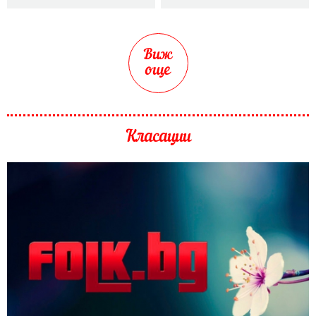
Виж
още
Класации