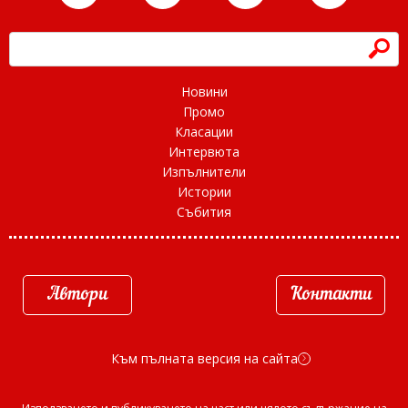
h
Новини
Промо
Класации
Интервюта
Изпълнители
Истории
Събития
Автори
Контакти
Към пълната версия на сайта
d