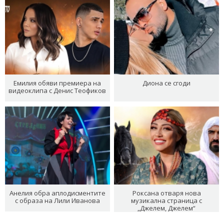
Емилия обяви премиера на
Диона се сгоди
видеоклипа с Денис Теофиков
Анелия обра аплодисментите
Роксана отваря нова
с образа на Лили Иванова
музикална страница с
„Джелем, Джелем“