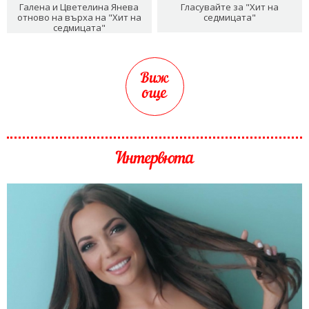
Галена и Цветелина Янева
Гласувайте за "Хит на
отново на върха на "Хит на
седмицата"
седмицата"
Виж
още
Интервюта