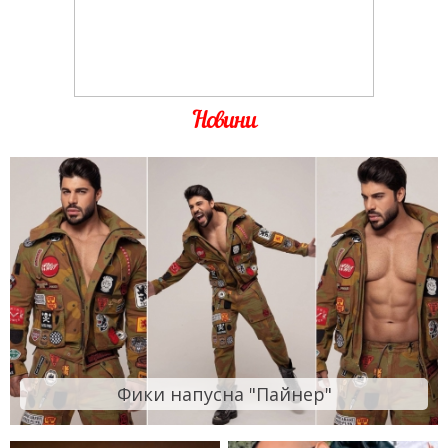
Новини
Фики напусна "Пайнер"