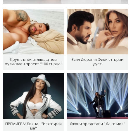
Крум с впечатляващ нов
Есил Дюран и Фики с първи
музикален проект "100 сърца"
дует
ПРЕМИЕРА! Лияна - "Изхвърли
Джони представи "Да си моя"
ме"