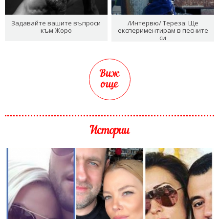
Задавайте вашите въпроси
/Интервю/ Тереза: Ще
към Жоро
експериментирам в песните
си
Виж
още
Истории