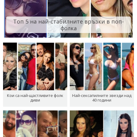
Топ 5 на най-стабилните връзки в поп-
фолка
Кои са най-щастливите фолк
Най-сексапилните звезди над
диви
40 години