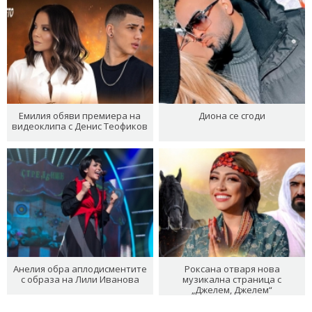
Емилия обяви премиера на
Диона се сгоди
видеоклипа с Денис Теофиков
Анелия обра аплодисментите
Роксана отваря нова
с образа на Лили Иванова
музикална страница с
„Джелем, Джелем“