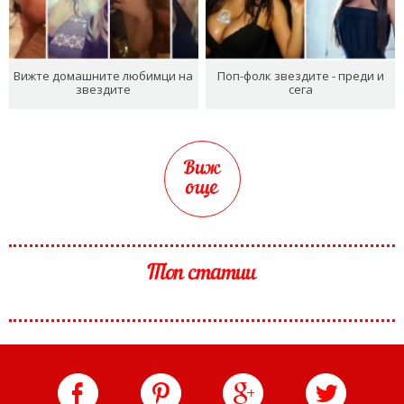
Вижте домашните любимци на
Поп-фолк звездите - преди и
звездите
сега
Виж
още
Топ статии