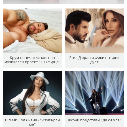
Крум с впечатляващ нов
Есил Дюран и Фики с първи
музикален проект "100 сърца"
дует
ПРЕМИЕРА! Лияна - "Изхвърли
Джони представи "Да си моя"
ме"