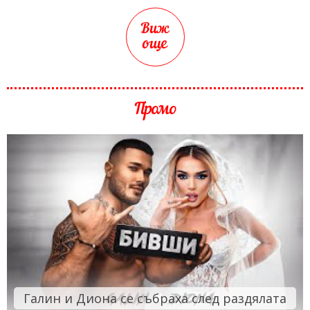
Виж
още
Промо
Галин и Диона се събраха след раздялата