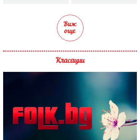
Виж
още
Класации