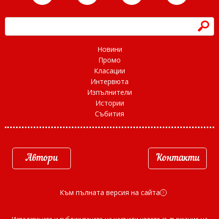
h
Новини
Промо
Класации
Интервюта
Изпълнители
Истории
Събития
Автори
Контакти
Към пълната версия на сайта
d