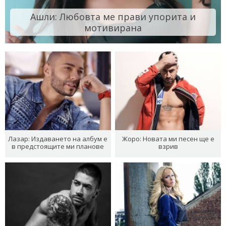
Ашли: Любовта ме прави упорита и
мотивирана
Лазар: Издаването на албум е
Жоро: Новата ми песен ще е
в предстоящите ми планове
взрив