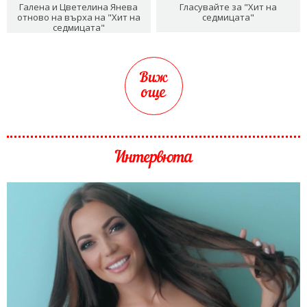
Галена и Цветелина Янева
Гласувайте за "Хит на
отново на върха на "Хит на
седмицата"
седмицата"
Виж
още
Интервюта