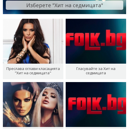
Изберете "Хит на седмицата"
Преслава оглави класацията
Гласувайте за Хит на
"Хит на седмицата"
седмицата