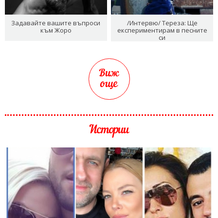
Задавайте вашите въпроси
/Интервю/ Тереза: Ще
към Жоро
експериментирам в песните
си
Виж
още
Истории