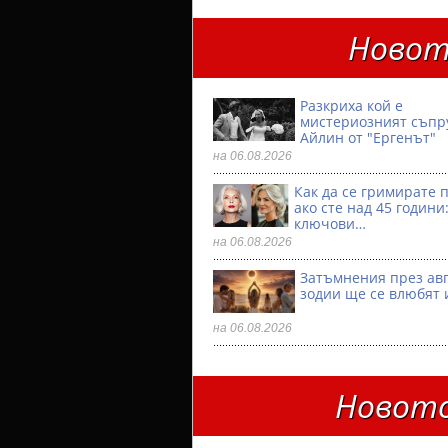
Новот
Разкриха кой е
мистериозният съпр
Айлин от "Ергенът"
на 06.08.2026
Как да се гримирате 
ако сте над 45 години:
ключови…
на 06.08.2026
Затъмнения през авг
зодии ще се влюбят 
на 06.08.2026
Новото