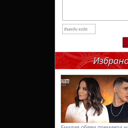
Избран
Емилия обяви премиера н