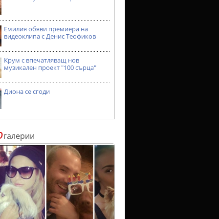
Емилия обяви премиера на
видеоклипа с Денис Теофиков
Крум с впечатляващ нов
музикален проект "100 сърца"
Диона се сгоди
о
галерии