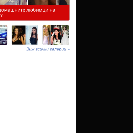
домашните любимци на
те
Виж всички галерии »