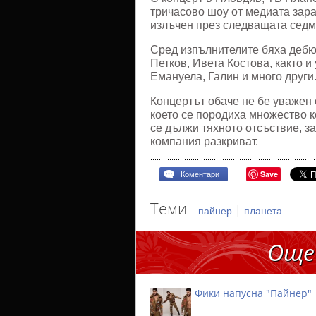
тричасово шоу от медиата зара
излъчен през следващата седм
Сред изпълнителите бяха дебю
Петков, Ивета Костова, както 
Емануела, Галин и много други
Концертът обаче не бе уважен 
което се породиха множество к
се дължи тяхното отсъствие, з
компания разкриват.
Save
Коментари
Теми
|
пайнер
планета
Още
Фики напусна "Пайнер"