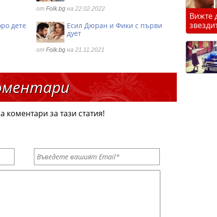
от
Folk.bg
на 22.02.2022
Вижте 
звезди
оро дете
Есил Дюран и Фики с първи
дует
от
Folk.bg
на 21.11.2021
оментари
а коментари за тази статия!