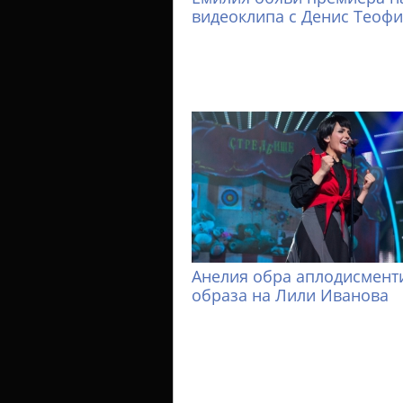
видеоклипа с Денис Теоф
Анелия обра аплодисменти
образа на Лили Иванова