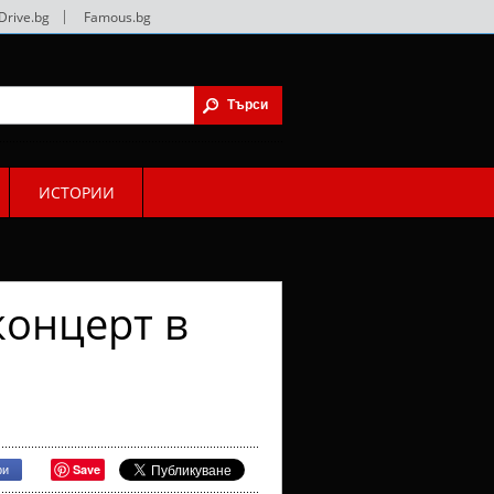
Drive.bg
|
Famous.bg
ИСТОРИИ
концерт в
Save
ри