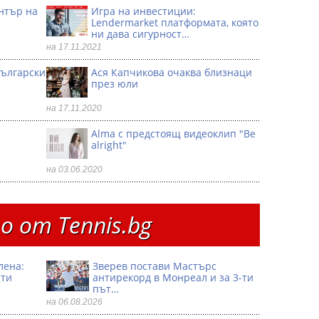
ентър на
Игра на инвестиции:
Lendermarket платформата, която
ни дава сигурност…
на 17.11.2021
български
Ася Капчикова очаква близнаци
през юли
на 17.11.2020
Alma с предстоящ видеоклип "Be
alright"
на 03.06.2020
 от Тennis.bg
лена:
Зверев постави Мастърс
сти
антирекорд в Монреал и за 3-ти
път…
на 06.08.2026