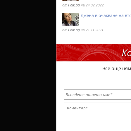
от
Folk.bg
на 24.02.2022
Джена в очакване на вт
от
Folk.bg
на 21.11.2021
К
Все още ням