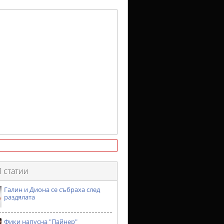
 статии
Галин и Диона се събраха след
раздялата
Фики напусна "Пайнер"