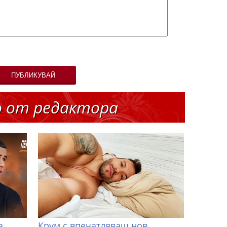
ПУБЛИКУВАЙ
о от редактора
а
Крум с впечатляващ нов