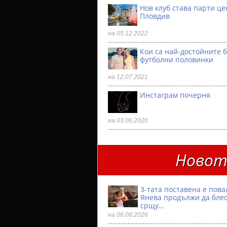
Нов клуб става парти ц
Пловдив
на 05.12.2022
Кои са най-достойните 
футболни половинки
на 12.07.2021
Инстаграм почерня
на 03.06.2020
Новото
3-тата поставена е пова
Янева продължи да бле
срщу…
на 06.08.2026