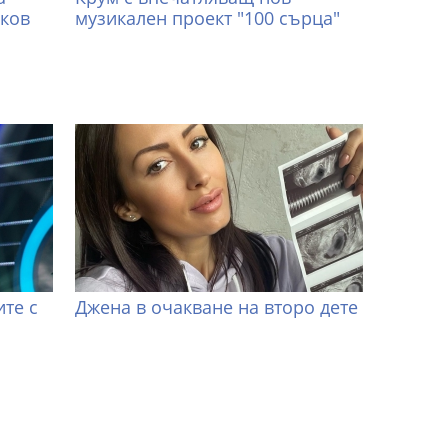
иков
музикален проект "100 сърца"
те с
Джена в очакване на второ дете