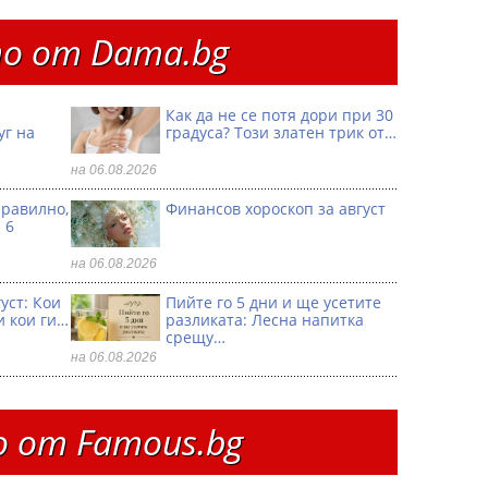
о от Dama.bg
Как да не се потя дори при 30
уг на
градуса? Този златен трик от…
на 06.08.2026
правилно,
Финансов хороскоп за август
 6
на 06.08.2026
уст: Кои
Пийте го 5 дни и ще усетите
и кои ги…
разликата: Лесна напитка
срещу…
на 06.08.2026
 от Famous.bg