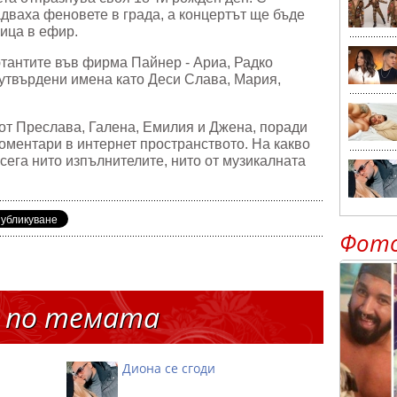
дваха феновете в града, а концертът ще бъде
ица в ефир.
тантите във фирма Пайнер - Ариа, Радко
и утвърдени имена като Деси Слава, Мария,
.
от Преслава, Галена, Емилия и Джена, поради
оментари в интернет пространството. На какво
асега нито изпълнителите, нито от музикалната
Фот
 по темата
Диона се сгоди