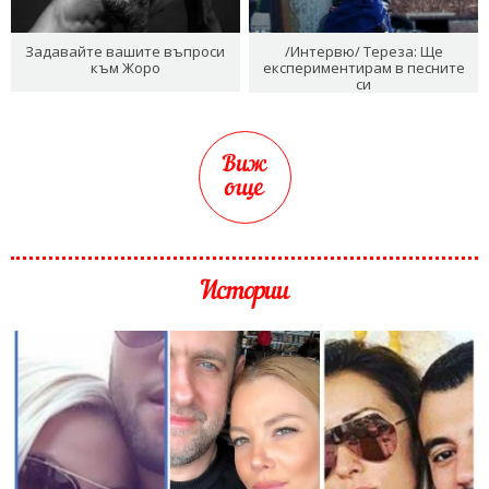
Задавайте вашите въпроси
/Интервю/ Тереза: Ще
към Жоро
експериментирам в песните
си
Виж
още
Истории