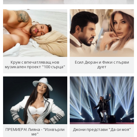
Крум с впечатляващ нов
Есил Дюран и Фики с първи
музикален проект "100 сърца"
дует
ПРЕМИЕРА! Лияна - "Изхвърли
Джони представи "Да си моя"
ме"