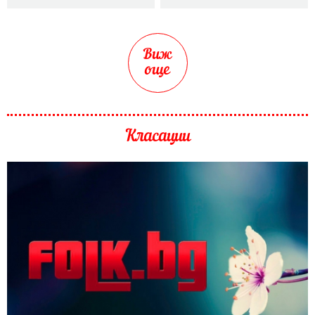
Виж
още
Класации