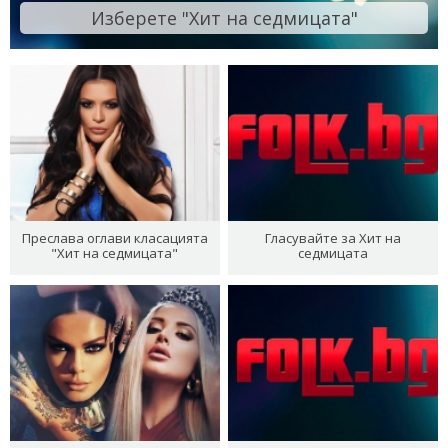
Изберете "Хит на седмицата"
Преслава оглави класацията
Гласувайте за Хит на
"Хит на седмицата"
седмицата