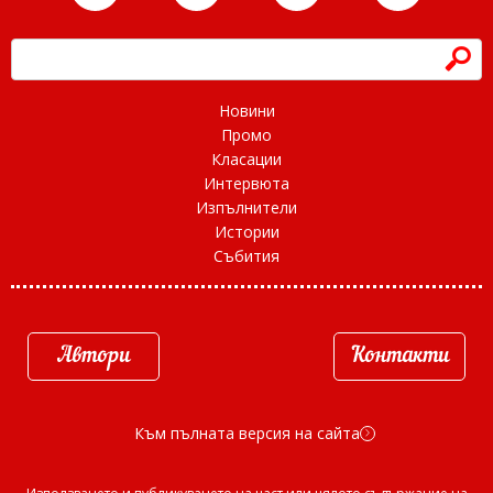
h
Новини
Промо
Класации
Интервюта
Изпълнители
Истории
Събития
Автори
Контакти
Към пълната версия на сайта
d