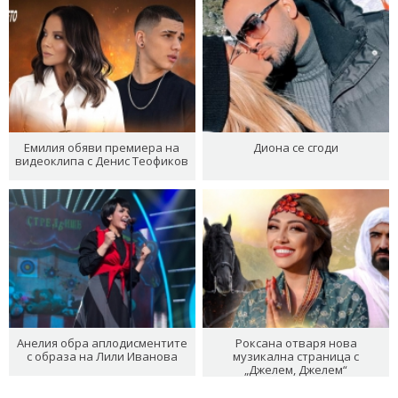
Емилия обяви премиера на
Диона се сгоди
видеоклипа с Денис Теофиков
Анелия обра аплодисментите
Роксана отваря нова
с образа на Лили Иванова
музикална страница с
„Джелем, Джелем“