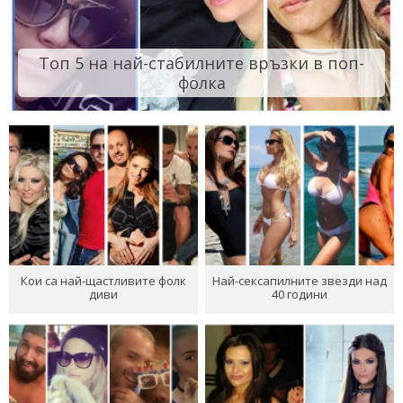
Топ 5 на най-стабилните връзки в поп-
фолка
Кои са най-щастливите фолк
Най-сексапилните звезди над
диви
40 години