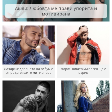
Ашли: Любовта ме прави упорита и
мотивирана
Лазар: Издаването на албум е
Жоро: Новата ми песен ще е
в предстоящите ми планове
взрив