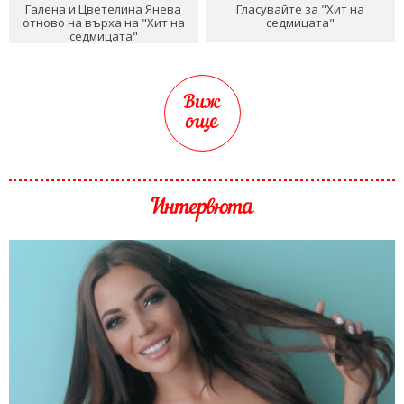
Галена и Цветелина Янева
Гласувайте за "Хит на
отново на върха на "Хит на
седмицата"
седмицата"
Виж
още
Интервюта