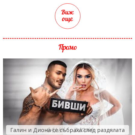
Виж
още
Промо
Галин и Диона се събраха след раздялата