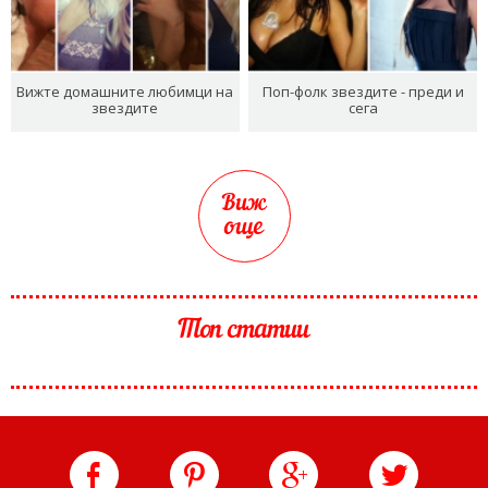
Вижте домашните любимци на
Поп-фолк звездите - преди и
звездите
сега
Виж
още
Топ статии