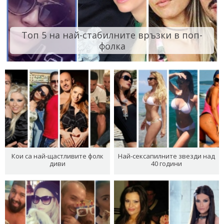
Топ 5 на най-стабилните връзки в поп-
фолка
Кои са най-щастливите фолк
Най-сексапилните звезди над
диви
40 години