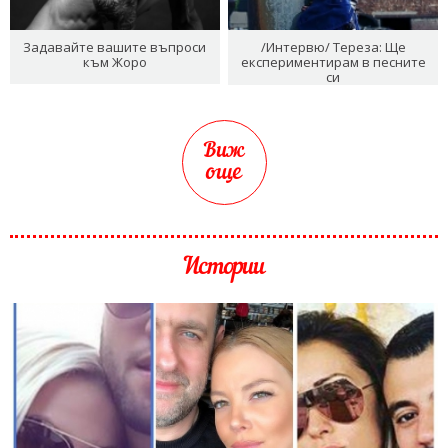
Задавайте вашите въпроси
/Интервю/ Тереза: Ще
към Жоро
експериментирам в песните
си
Виж
още
Истории