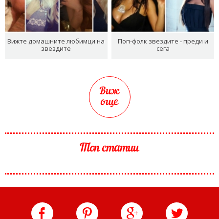
Вижте домашните любимци на
Поп-фолк звездите - преди и
звездите
сега
Виж
още
Топ статии