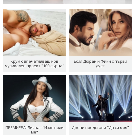
Крум с впечатляващ нов
Есил Дюран и Фики с първи
музикален проект "100 сърца"
дует
ПРЕМИЕРА! Лияна - "Изхвърли
Джони представи "Да си моя"
ме"