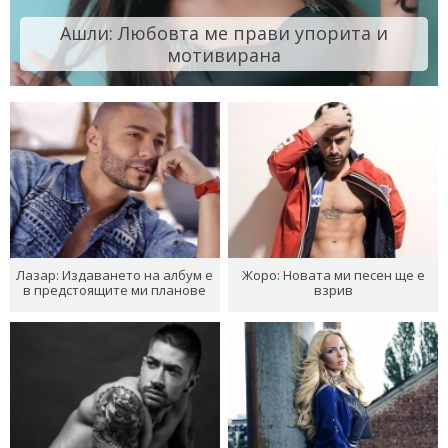
Ашли: Любовта ме прави упорита и
мотивирана
Лазар: Издаването на албум е
Жоро: Новата ми песен ще е
в предстоящите ми планове
взрив