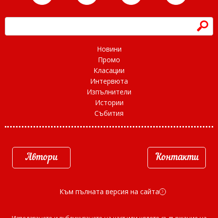
h
Новини
Промо
Класации
Интервюта
Изпълнители
Истории
Събития
Автори
Контакти
Към пълната версия на сайта
d