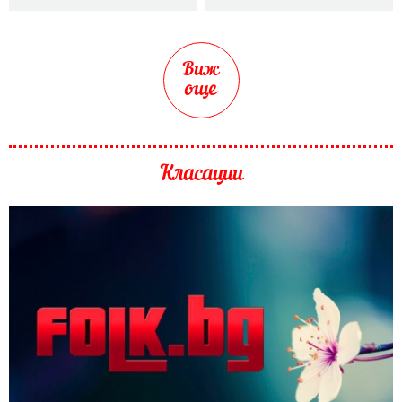
Виж
още
Класации