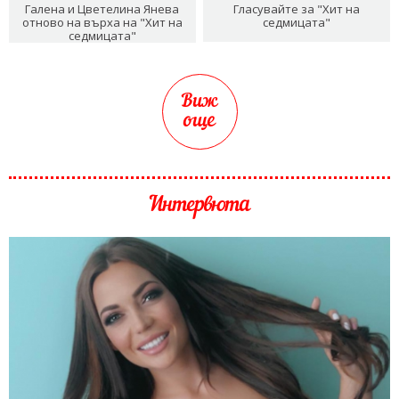
Галена и Цветелина Янева
Гласувайте за "Хит на
отново на върха на "Хит на
седмицата"
седмицата"
Виж
още
Интервюта