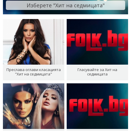
Изберете "Хит на седмицата"
Преслава оглави класацията
Гласувайте за Хит на
"Хит на седмицата"
седмицата