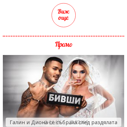
Виж
още
Промо
Галин и Диона се събраха след раздялата