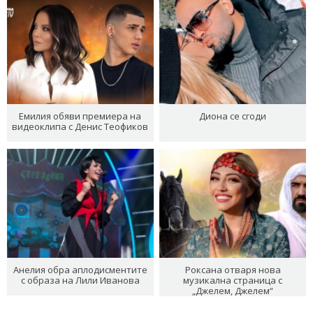
Емилия обяви премиера на
Диона се сгоди
видеоклипа с Денис Теофиков
Анелия обра аплодисментите
Роксана отваря нова
с образа на Лили Иванова
музикална страница с
„Джелем, Джелем“