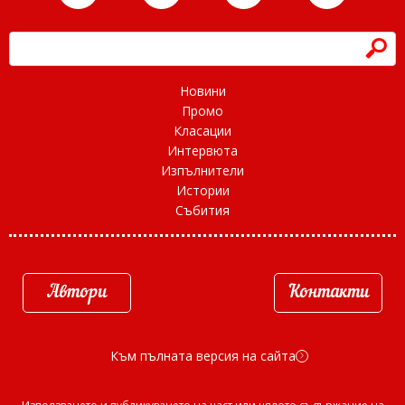
h
Новини
Промо
Класации
Интервюта
Изпълнители
Истории
Събития
Автори
Контакти
Към пълната версия на сайта
d