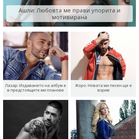
Ашли: Любовта ме прави упорита и
мотивирана
Лазар: Издаването на албум е
Жоро: Новата ми песен ще е
в предстоящите ми планове
взрив