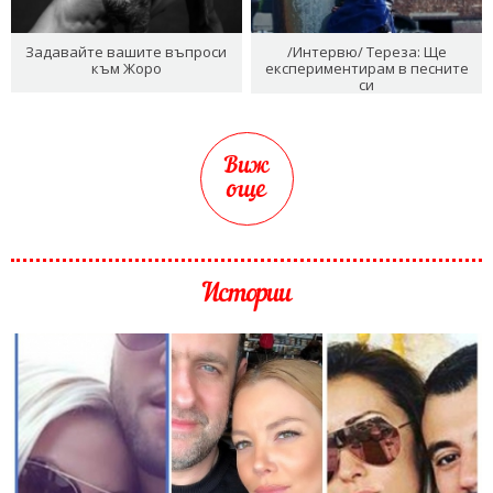
Задавайте вашите въпроси
/Интервю/ Тереза: Ще
към Жоро
експериментирам в песните
си
Виж
още
Истории