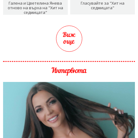
Галена и Цветелина Янева
Гласувайте за "Хит на
отново на върха на "Хит на
седмицата"
седмицата"
Виж
още
Интервюта