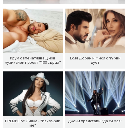
Крум с впечатляващ нов
Есил Дюран и Фики с първи
музикален проект "100 сърца"
дует
ПРЕМИЕРА! Лияна - "Изхвърли
Джони представи "Да си моя"
ме"