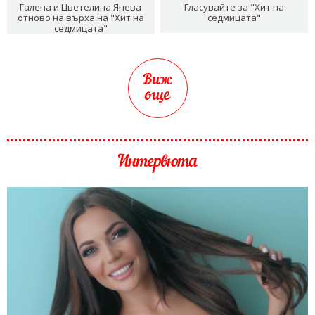
Галена и Цветелина Янева
Гласувайте за "Хит на
отново на върха на "Хит на
седмицата"
седмицата"
Виж
още
Интервюта