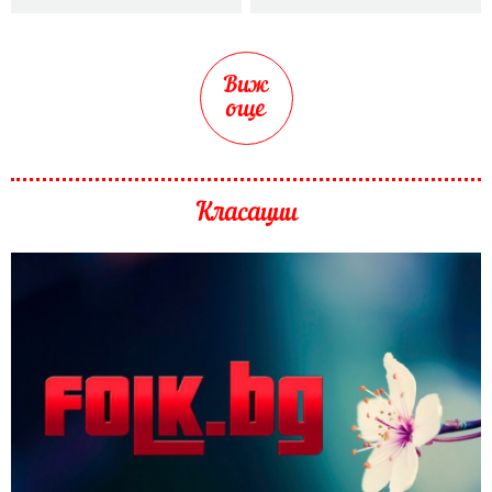
Виж
още
Класации