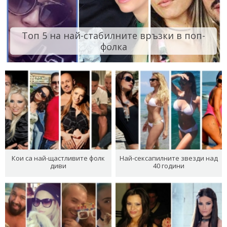
Топ 5 на най-стабилните връзки в поп-
фолка
Кои са най-щастливите фолк
Най-сексапилните звезди над
диви
40 години