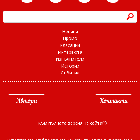
h
Новини
Промо
Класации
Интервюта
Изпълнители
Истории
Събития
Автори
Контакти
Към пълната версия на сайта
d