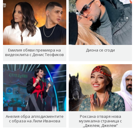
Емилия обяви премиера на
Диона се сгоди
видеоклипа с Денис Теофиков
Анелия обра аплодисментите
Роксана отваря нова
с образа на Лили Иванова
музикална страница с
„Джелем, Джелем“