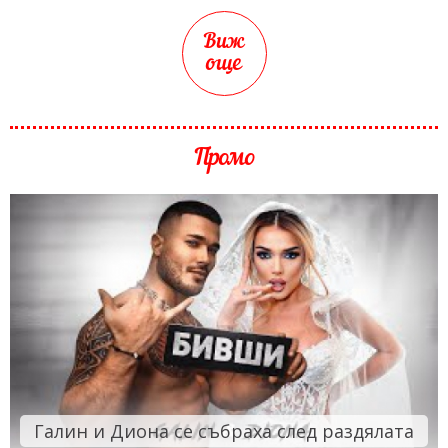
Виж
още
Промо
Галин и Диона се събраха след раздялата