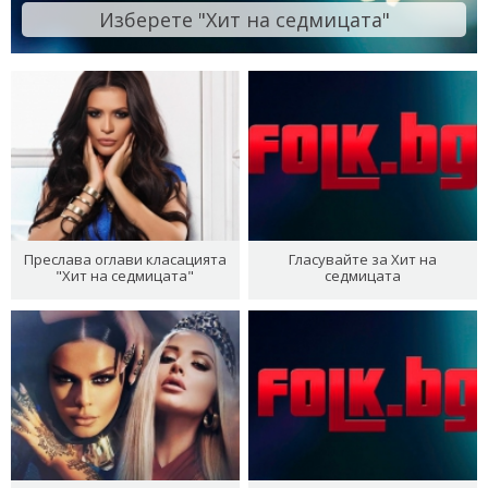
Изберете "Хит на седмицата"
Преслава оглави класацията
Гласувайте за Хит на
"Хит на седмицата"
седмицата