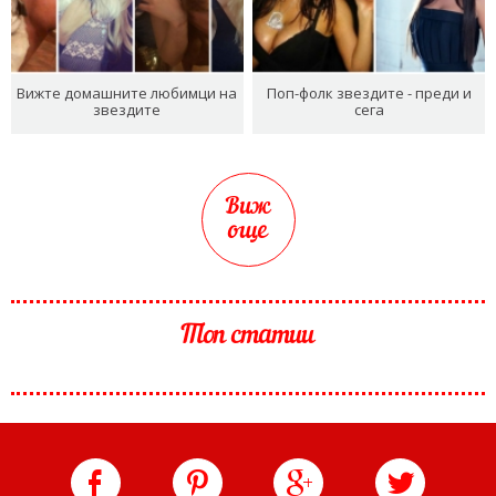
Вижте домашните любимци на
Поп-фолк звездите - преди и
звездите
сега
Виж
още
Топ статии