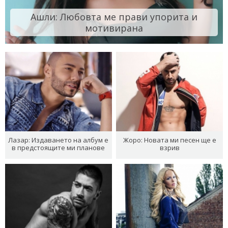
Ашли: Любовта ме прави упорита и
мотивирана
Лазар: Издаването на албум е
Жоро: Новата ми песен ще е
в предстоящите ми планове
взрив