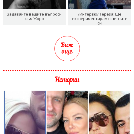
Задавайте вашите въпроси
/Интервю/ Тереза: Ще
към Жоро
експериментирам в песните
си
Виж
още
Истории