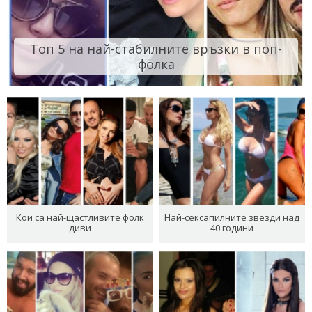
Топ 5 на най-стабилните връзки в поп-
фолка
Кои са най-щастливите фолк
Най-сексапилните звезди над
диви
40 години