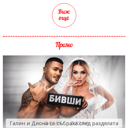
Виж
още
Промо
Галин и Диона се събраха след раздялата