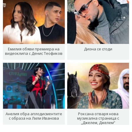
Емилия обяви премиера на
Диона се сгоди
видеоклипа с Денис Теофиков
Анелия обра аплодисментите
Роксана отваря нова
с образа на Лили Иванова
музикална страница с
„Джелем, Джелем“