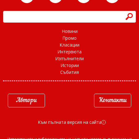
h
Новини
Промо
Класации
Интервюта
Изпълнители
Истории
Събития
Автори
Контакти
Към пълната версия на сайта
d