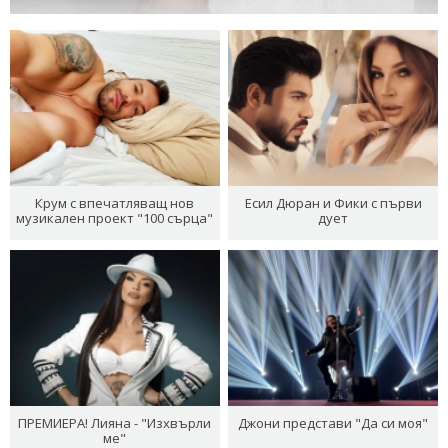
Крум с впечатляващ нов
Есил Дюран и Фики с първи
музикален проект "100 сърца"
дует
ПРЕМИЕРА! Лияна - "Изхвърли
Джони представи "Да си моя"
ме"