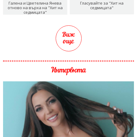
Галена и Цветелина Янева
Гласувайте за "Хит на
отново на върха на "Хит на
седмицата"
седмицата"
Виж
още
Интервюта