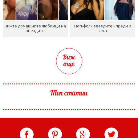
Вижте домашните любимци на
Поп-фолк звездите - преди и
звездите
сега
Виж
още
Топ статии