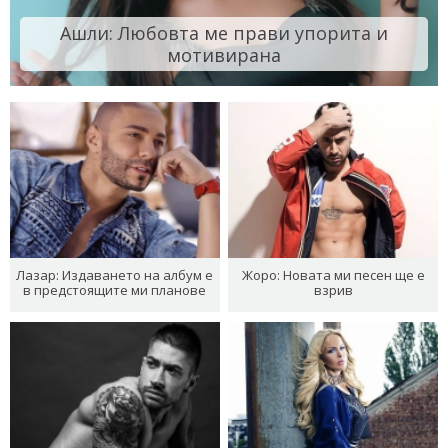
Ашли: Любовта ме прави упорита и
мотивирана
Лазар: Издаването на албум е
Жоро: Новата ми песен ще е
в предстоящите ми планове
взрив