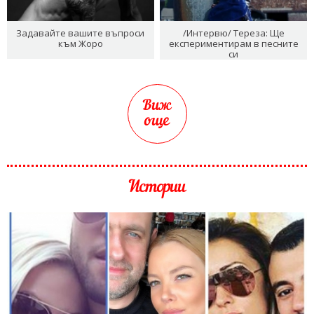
Задавайте вашите въпроси
/Интервю/ Тереза: Ще
към Жоро
експериментирам в песните
си
Виж
още
Истории