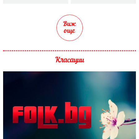
Виж
още
Класации