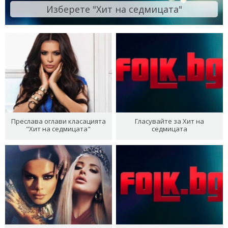
Изберете "Хит на седмицата"
Преслава оглави класацията
Гласувайте за Хит на
"Хит на седмицата"
седмицата