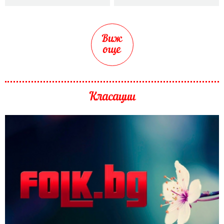
Виж
още
Класации