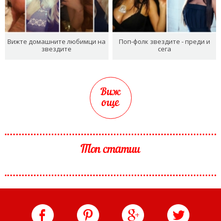
Вижте домашните любимци на
Поп-фолк звездите - преди и
звездите
сега
Виж
още
Топ статии