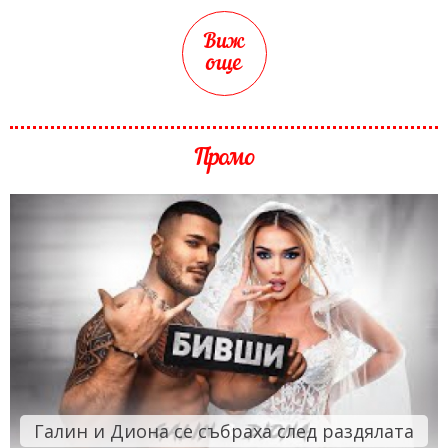
Виж
още
Промо
Галин и Диона се събраха след раздялата