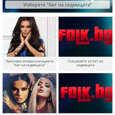
Изберете "Хит на седмицата"
Преслава оглави класацията
Гласувайте за Хит на
"Хит на седмицата"
седмицата