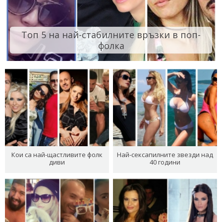
Топ 5 на най-стабилните връзки в поп-
фолка
Кои са най-щастливите фолк
Най-сексапилните звезди над
диви
40 години