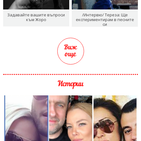
Задавайте вашите въпроси
/Интервю/ Тереза: Ще
към Жоро
експериментирам в песните
си
Виж
още
Истории