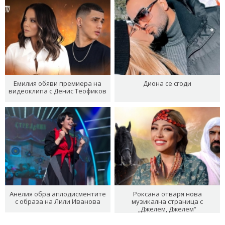
Емилия обяви премиера на
Диона се сгоди
видеоклипа с Денис Теофиков
Анелия обра аплодисментите
Роксана отваря нова
с образа на Лили Иванова
музикална страница с
„Джелем, Джелем“