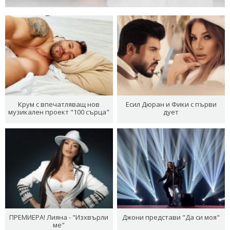
Крум с впечатляващ нов
Есил Дюран и Фики с първи
музикален проект "100 сърца"
дует
ПРЕМИЕРА! Лияна - "Изхвърли
Джони представи "Да си моя"
ме"