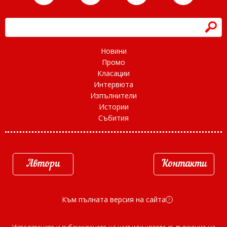
h
Новини
Промо
Класации
Интервюта
Изпълнители
Истории
Събития
Автори
Контакти
Към пълната версия на сайта
d