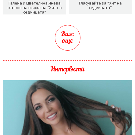
Галена и Цветелина Янева
Гласувайте за "Хит на
отново на върха на "Хит на
седмицата"
седмицата"
Виж
още
Интервюта