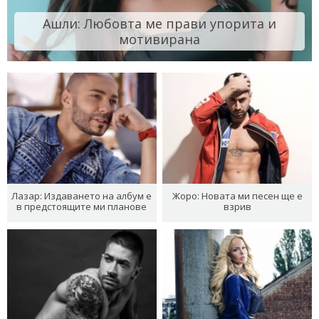
Ашли: Любовта ме прави упорита и
мотивирана
Лазар: Издаването на албум е
Жоро: Новата ми песен ще е
в предстоящите ми планове
взрив