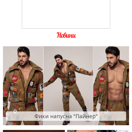
Новини
Фики напусна "Пайнер"