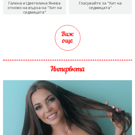
Галена и Цветелина Янева
Гласувайте за "Хит на
отново на върха на "Хит на
седмицата"
седмицата"
Виж
още
Интервюта