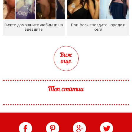
Вижте домашните любимци на
Поп-фолк звездите - преди и
звездите
сега
Виж
още
Топ статии