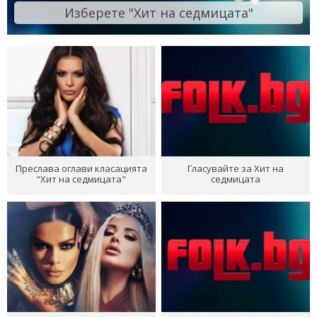
Изберете "Хит на седмицата"
Преслава оглави класацията
Гласувайте за Хит на
"Хит на седмицата"
седмицата