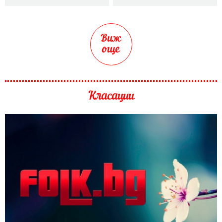
Виж
още
Класации