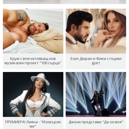
Крум с впечатляващ нов
Есил Дюран и Фики с първи
музикален проект "100 сърца"
дует
ПРЕМИЕРА! Лияна - "Изхвърли
Джони представи "Да си моя"
ме"