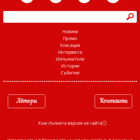
h
Новини
Промо
Класации
Интервюта
Изпълнители
Истории
Събития
Автори
Контакти
Към пълната версия на сайта
d