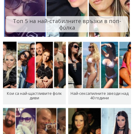
Топ 5 на най-стабилните връзки в поп-
фолка
Кои са най-щастливите фолк
Най-сексапилните звезди над
диви
40 години