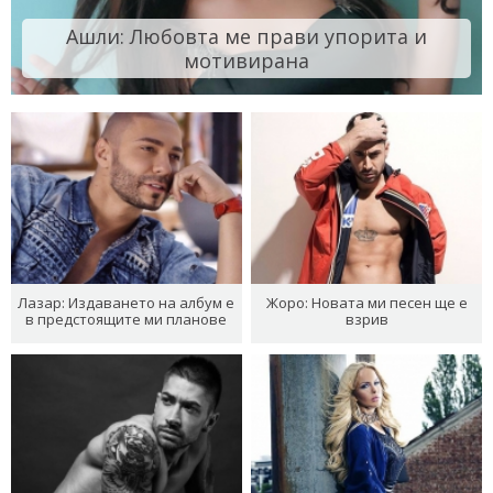
Ашли: Любовта ме прави упорита и
мотивирана
Лазар: Издаването на албум е
Жоро: Новата ми песен ще е
в предстоящите ми планове
взрив