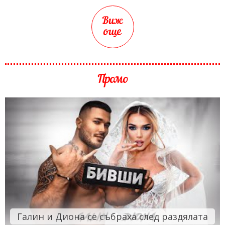
Виж
още
Промо
Галин и Диона се събраха след раздялата