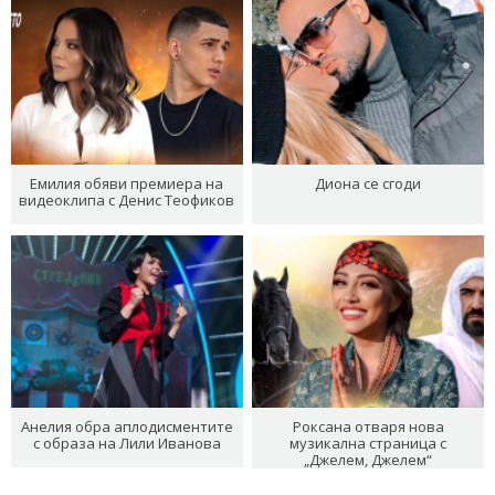
Емилия обяви премиера на
Диона се сгоди
видеоклипа с Денис Теофиков
Анелия обра аплодисментите
Роксана отваря нова
с образа на Лили Иванова
музикална страница с
„Джелем, Джелем“