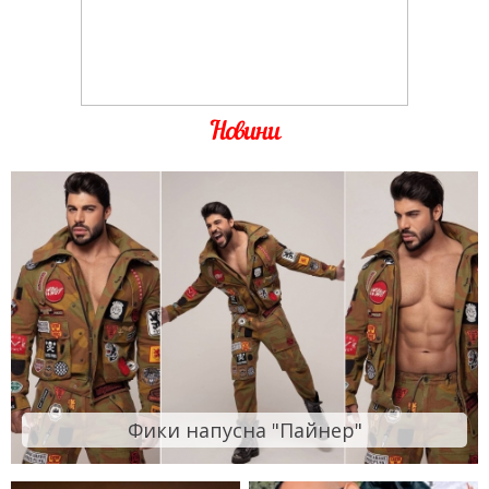
Новини
Фики напусна "Пайнер"