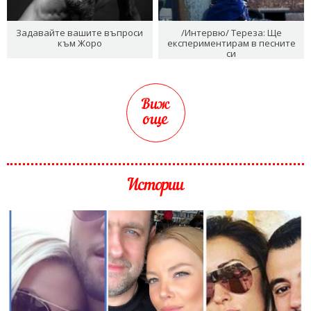
Задавайте вашите въпроси
/Интервю/ Тереза: Ще
към Жоро
експериментирам в песните
си
Виж
още
Истории