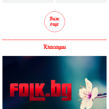
Виж
още
Класации