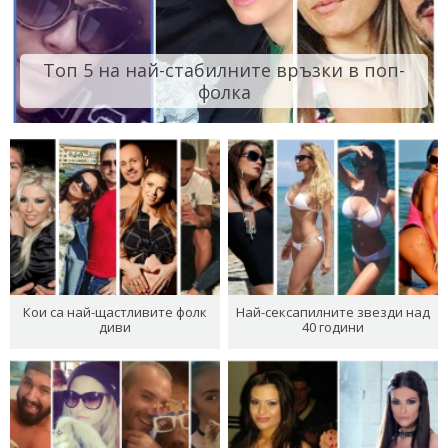
Топ 5 на най-стабилните връзки в поп-
фолка
Кои са най-щастливите фолк
Най-сексапилните звезди над
диви
40 години