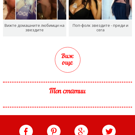
Вижте домашните любимци на
Поп-фолк звездите - преди и
звездите
сега
Виж
още
Топ статии