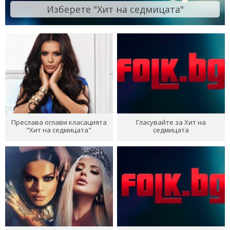
Изберете "Хит на седмицата"
Преслава оглави класацията
Гласувайте за Хит на
"Хит на седмицата"
седмицата