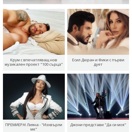
Крум с впечатляващ нов
Есил Дюран и Фики с първи
музикален проект "100 сърца"
дует
ПРЕМИЕРА! Лияна - "Изхвърли
Джони представи "Да си моя"
ме"