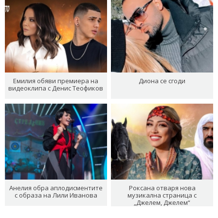
Емилия обяви премиера на
Диона се сгоди
видеоклипа с Денис Теофиков
Анелия обра аплодисментите
Роксана отваря нова
с образа на Лили Иванова
музикална страница с
„Джелем, Джелем“