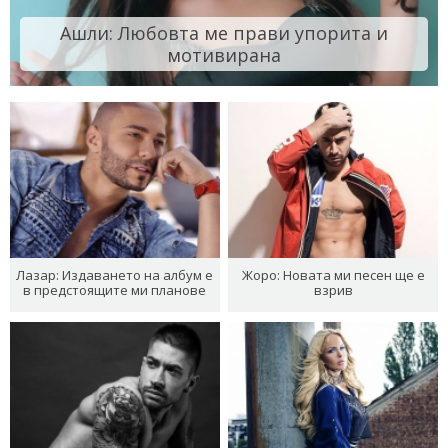
Ашли: Любовта ме прави упорита и
мотивирана
Лазар: Издаването на албум е
Жоро: Новата ми песен ще е
в предстоящите ми планове
взрив