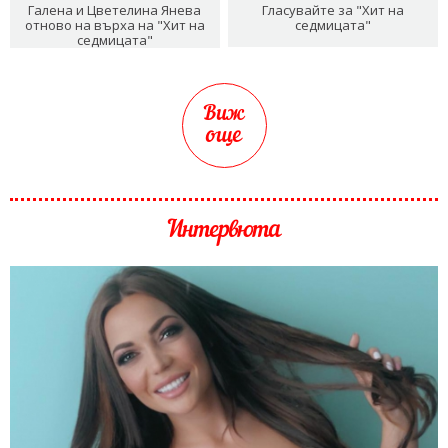
Галена и Цветелина Янева
Гласувайте за "Хит на
отново на върха на "Хит на
седмицата"
седмицата"
Виж
още
Интервюта