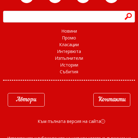
h
Новини
Промо
Класации
Интервюта
Изпълнители
Истории
Събития
Автори
Контакти
Към пълната версия на сайта
d