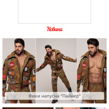
Новини
Фики напусна "Пайнер"