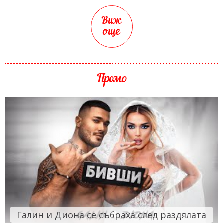
Виж
още
Промо
Галин и Диона се събраха след раздялата