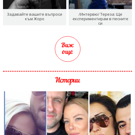
Задавайте вашите въпроси
/Интервю/ Тереза: Ще
към Жоро
експериментирам в песните
си
Виж
още
Истории