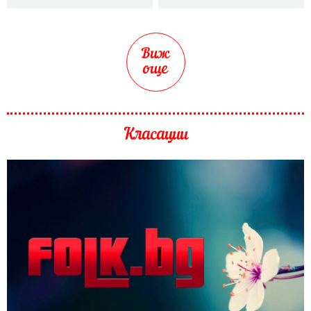
Виж
още
Класации