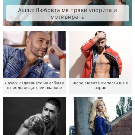
Ашли: Любовта ме прави упорита и
мотивирана
Лазар: Издаването на албум е
Жоро: Новата ми песен ще е
в предстоящите ми планове
взрив