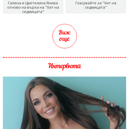
Галена и Цветелина Янева
Гласувайте за "Хит на
отново на върха на "Хит на
седмицата"
седмицата"
Виж
още
Интервюта