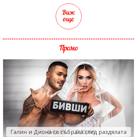
Виж
още
Промо
Галин и Диона се събраха след раздялата