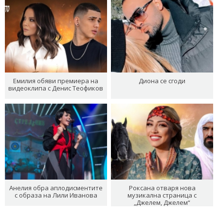
Емилия обяви премиера на
Диона се сгоди
видеоклипа с Денис Теофиков
Анелия обра аплодисментите
Роксана отваря нова
с образа на Лили Иванова
музикална страница с
„Джелем, Джелем“