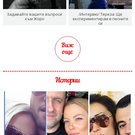
Задавайте вашите въпроси
/Интервю/ Тереза: Ще
към Жоро
експериментирам в песните
си
Виж
още
Истории