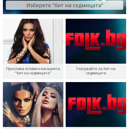
Изберете "Хит на седмицата"
Преслава оглави класацията
Гласувайте за Хит на
"Хит на седмицата"
седмицата