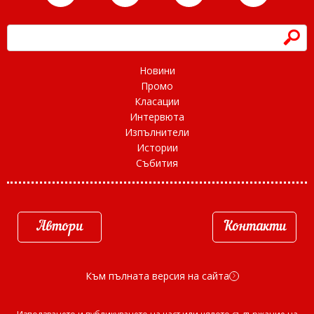
h
Новини
Промо
Класации
Интервюта
Изпълнители
Истории
Събития
Автори
Контакти
Към пълната версия на сайта
d