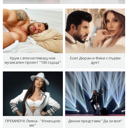
Крум с впечатляващ нов
Есил Дюран и Фики с първи
музикален проект "100 сърца"
дует
ПРЕМИЕРА! Лияна - "Изхвърли
Джони представи "Да си моя"
ме"