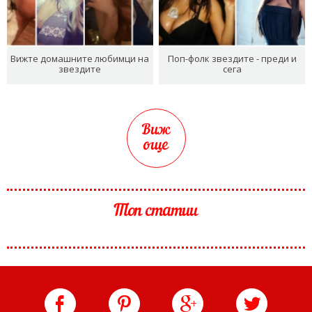
Вижте домашните любимци на
Поп-фолк звездите - преди и
звездите
сега
Виж
още
Топ статии