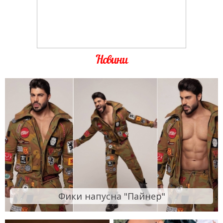
Новини
Фики напусна "Пайнер"