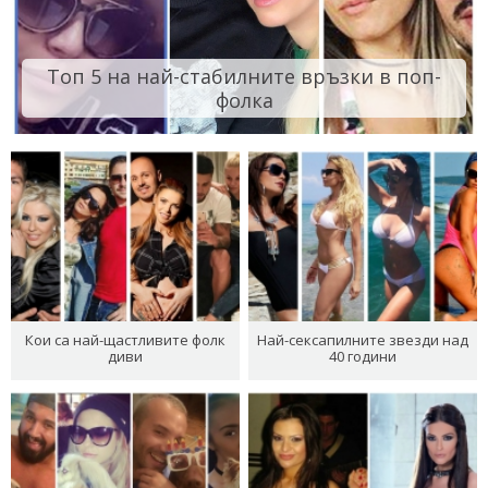
Топ 5 на най-стабилните връзки в поп-
фолка
Кои са най-щастливите фолк
Най-сексапилните звезди над
диви
40 години