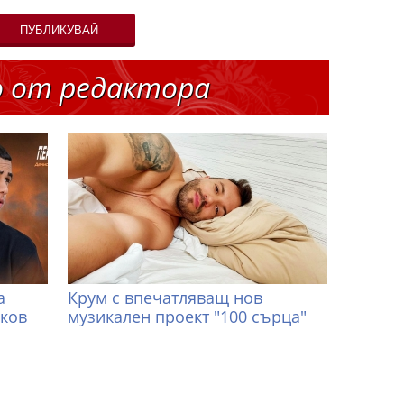
ПУБЛИКУВАЙ
о от редактора
а
Крум с впечатляващ нов
иков
музикален проект "100 сърца"