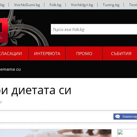
.bg
|
VsichkiGumi.bg
|
Folk.bg
|
VsichkiIgri.bg
|
Tuning.bg
|
Test
КЛАСАЦИИ
ИНТЕРВЮТА
ПРОМО
СЪБИТИЯ
иетата си
и диетата си
и
Комента
а