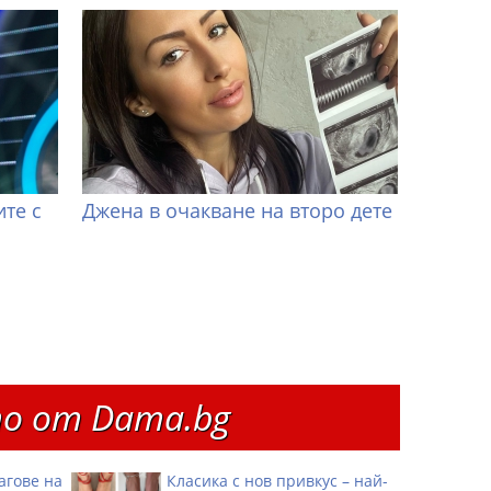
те с
Джена в очакване на второ дете
о от Dama.bg
агове на
Класика с нов привкус – най-