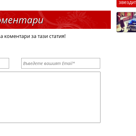
звезди
оментари
а коментари за тази статия!