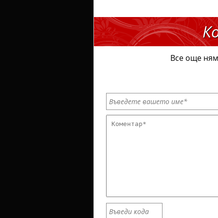
К
Все още ням