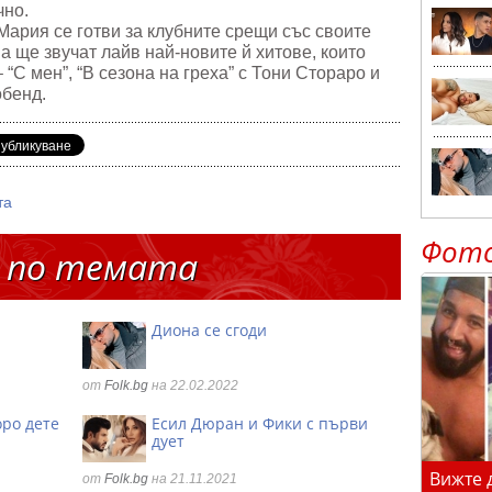
чно.
Мария се готви за клубните срещи със своите
а ще звучат лайв най-новите й хитове, които
“С мен”, “В сезона на греха” с Тони Стораро и
обенд.
та
Фот
 по темата
Диона се сгоди
от
Folk.bg
на 22.02.2022
оро дете
Есил Дюран и Фики с първи
дует
Вижте 
от
Folk.bg
на 21.11.2021