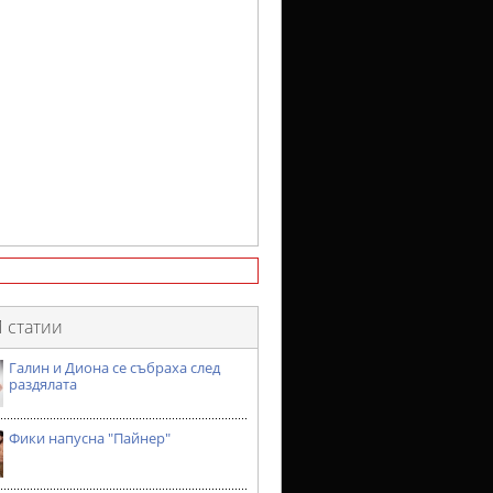
 статии
Галин и Диона се събраха след
раздялата
Фики напусна "Пайнер"