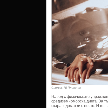
Снимка: ТВ Планета
Наред с физическите упражнен
средиземноморска диета. За тъ
скара и доматки с песто. И въп