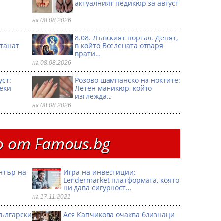
актуалният педикюр за август
на 08.08.2026
8.08. Лъвският портал: Денят,
танат
в който Вселената отваря
врати…
на 08.08.2026
уст:
Розово шампанско на ноктите:
секи
Летен маникюр, който
изглежда…
на 08.08.2026
 от Famous.bg
ентър на
Игра на инвестиции:
Lendermarket платформата, която
ни дава сигурност…
на 17.11.2021
български
Ася Капчикова очаква близнаци