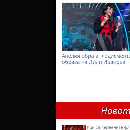
Анелия обра аплодисменти
образа на Лили Иванова
Новот
Кои са червените фл