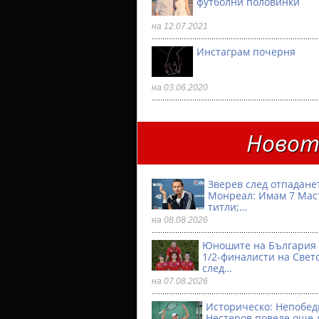
футболни половинки
на 12.07.2021
Инстаграм почерня
на 03.06.2020
Новото
Зверев след отпадане
Монреал: Имам 7 Мас
титли;…
на 08.08.2026
Юношите на България 
1/2-финалисти на Свет
след…
на 07.08.2026
Историческо: Непобе
Нестеров поведе още 