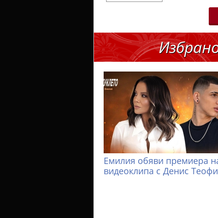
Избран
Емилия обяви премиера н
видеоклипа с Денис Теоф