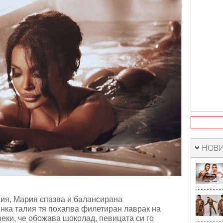
НОВИ
ия, Мария спазва и балансирана
нка талия тя похапва филетиран лаврак на
реки, че обожава шоколад, певицата си го