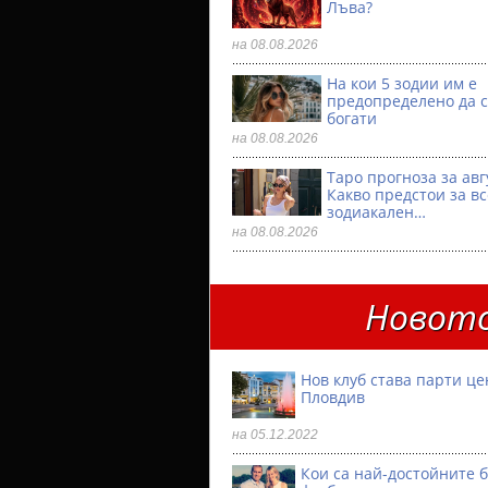
Лъва?
на 08.08.2026
На кои 5 зодии им е
предопределено да с
богати
на 08.08.2026
Таро прогноза за авг
Какво предстои за в
зодиакален…
на 08.08.2026
Новото
Нов клуб става парти ц
Пловдив
на 05.12.2022
Кои са най-достойните 