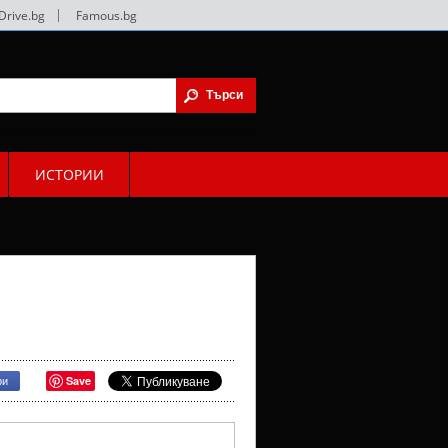
Drive.bg
|
Famous.bg
ИСТОРИИ
Save
ри