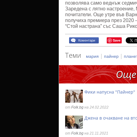
позволява само веднъж седми
Заредена с лятно настроение, 
почитатели. Още утре във Варн
получиха премиера през 2020 – 
“Стой настрана” със Саша Рик
Save
Коментари
Теми
|
|
мария
пайнер
плане
Още
Фики напусна "Пайнер"
от
Folk.bg
на 24.02.2022
Джена в очакване на вт
от
Folk.bg
на 21.11.2021