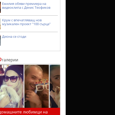
Емилия обяви премиера на
видеоклипа с Денис Теофиков
Крум с впечатляващ нов
музикален проект "100 сърца"
Диона се сгоди
о
галерии
домашните любимци на