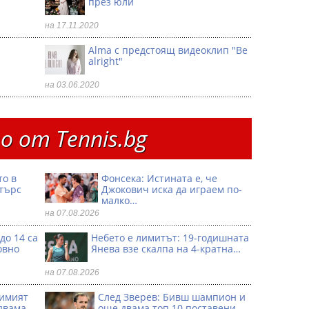
през юли
на 17.11.2020
Alma с предстоящ видеоклип "Be
alright"
на 03.06.2020
 от Тennis.bg
то в
Фонсека: Истината е, че
търс
Джокович иска да играем по-
малко…
на 07.08.2026
до 14 са
Небето е лимитът: 19-годишната
овно
Янева взe скалпа на 4-кратна…
на 07.08.2026
димият
След Зверев: Бивш шампион и
двама
още двама топ 10 поставени