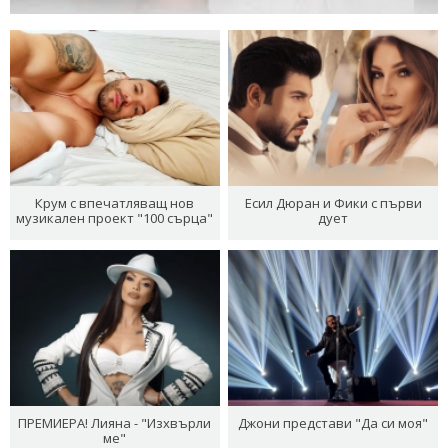
Крум с впечатляващ нов
Есил Дюран и Фики с първи
музикален проект "100 сърца"
дует
ПРЕМИЕРА! Лияна - "Изхвърли
Джони представи "Да си моя"
ме"