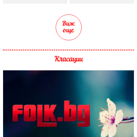
Виж
още
Класации