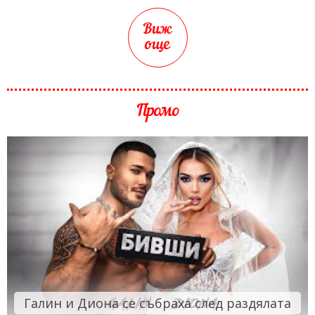
Виж
още
Промо
Галин и Диона се събраха след раздялата