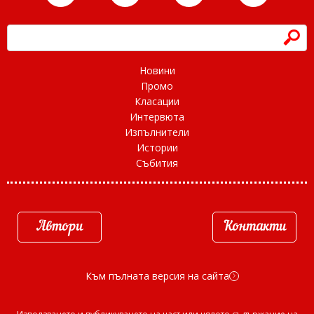
h
Новини
Промо
Класации
Интервюта
Изпълнители
Истории
Събития
Автори
Контакти
Към пълната версия на сайта
d