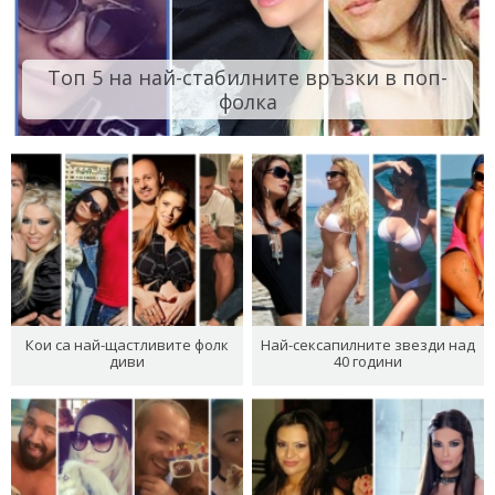
Топ 5 на най-стабилните връзки в поп-
фолка
Кои са най-щастливите фолк
Най-сексапилните звезди над
диви
40 години