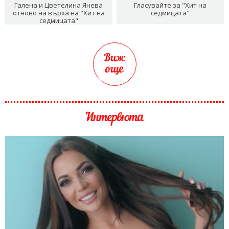
Галена и Цветелина Янева
Гласувайте за "Хит на
отново на върха на "Хит на
седмицата"
седмицата"
Виж
още
Интервюта