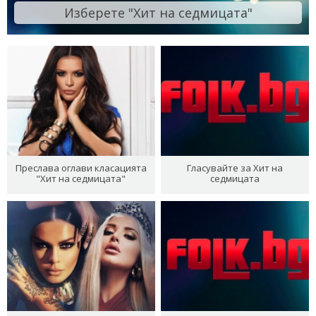
Изберете "Хит на седмицата"
Преслава оглави класацията
Гласувайте за Хит на
"Хит на седмицата"
седмицата