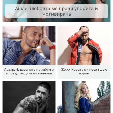
Ашли: Любовта ме прави упорита и
мотивирана
Лазар: Издаването на албум е
Жоро: Новата ми песен ще е
в предстоящите ми планове
взрив