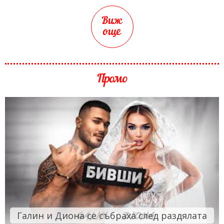
Виж
още
Промо
Галин и Диона се събраха след раздялата