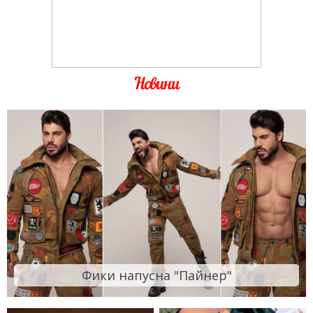
Новини
Фики напусна "Пайнер"