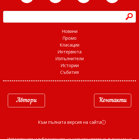
h
Новини
Промо
Класации
Интервюта
Изпълнители
Истории
Събития
Автори
Контакти
Към пълната версия на сайта
d