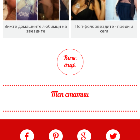
Вижте домашните любимци на
Поп-фолк звездите - преди и
звездите
сега
Виж
още
Топ статии