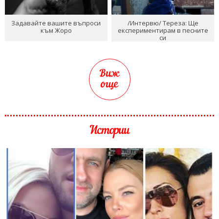
Задавайте вашите въпроси
/Интервю/ Тереза: Ще
към Жоро
експериментирам в песните
си
Виж
още
Истории