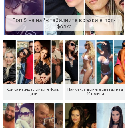
Топ 5 на най-стабилните връзки в поп-
фолка
Кои са най-щастливите фолк
Най-сексапилните звезди над
диви
40 години