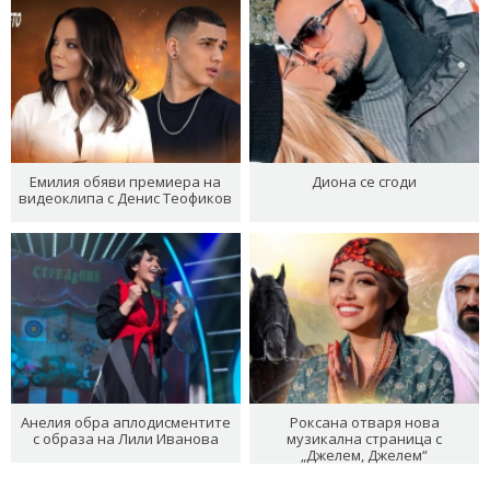
Емилия обяви премиера на
Диона се сгоди
видеоклипа с Денис Теофиков
Анелия обра аплодисментите
Роксана отваря нова
с образа на Лили Иванова
музикална страница с
„Джелем, Джелем“