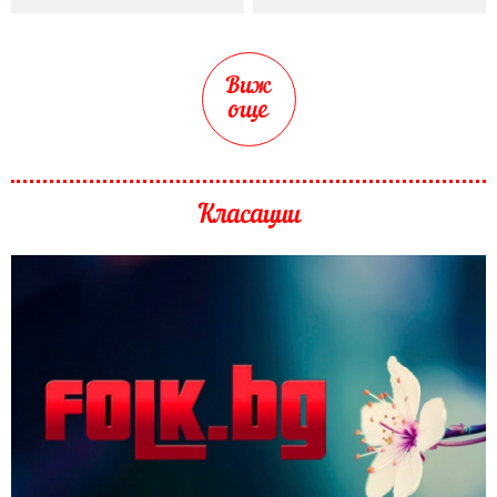
Виж
още
Класации