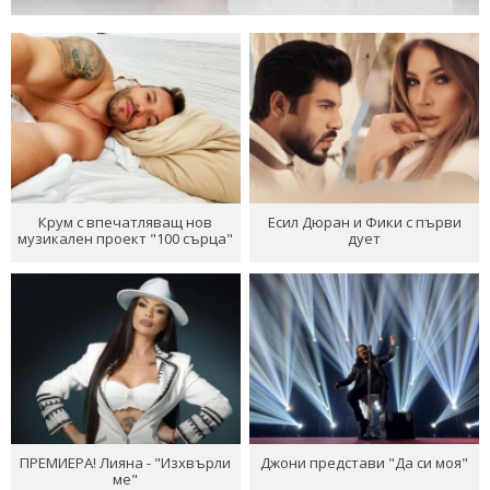
Крум с впечатляващ нов
Есил Дюран и Фики с първи
музикален проект "100 сърца"
дует
ПРЕМИЕРА! Лияна - "Изхвърли
Джони представи "Да си моя"
ме"