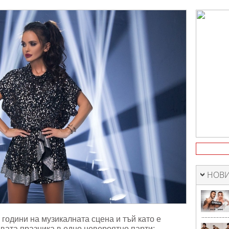
лната
НОВИ
 години на музикалната сцена и тъй като е
двата празника в едно невероятно парти: