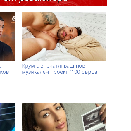
а
Крум с впечатляващ нов
иков
музикален проект "100 сърца"