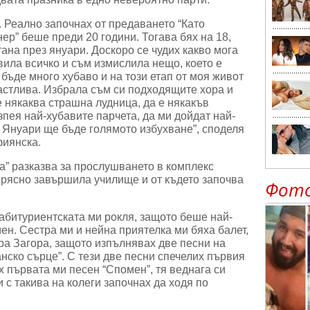
. Реално започнах от предаването “Като
нер” беше преди 20 години. Тогава бях на 18,
стана през януари. Доскоро се чудих какво мога
вила всичко и съм измислила нещо, което е
бъде много хубаво и на този етап от моя живот
астлива. Избрала съм си подходящите хора и
 някаква страшна лудница, да е някакъв
зпея най-хубавите парчета, да ми дойдат най-
н. Януари ще бъде голямото избухване”, споделя
иянска.
а” разказва за прослушването в комплекс
 прясно завършила училище и от където започва
Фот
абитуриентската ми рокля, защото беше най-
ен. Сестра ми и нейна приятелка ми бяха балет,
ра Загора, защото изпълнявах две песни на
анско сърце”. С тези две песни спечелих първия
х първата ми песен “Спомен”, тя веднага си
и с такива на колеги започнах да ходя по