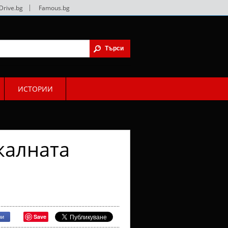
Drive.bg
|
Famous.bg
ИСТОРИИ
калната
Save
ри