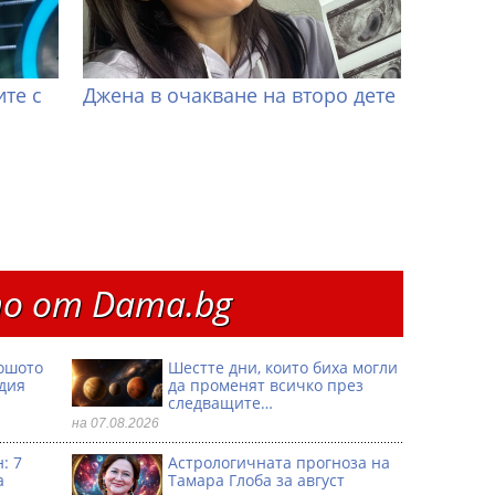
те с
Джена в очакване на второ дете
о от Dama.bg
ошото
Шестте дни, които биха могли
одия
да променят всичко през
следващите…
на 07.08.2026
: 7
Астрологичната прогноза на
а
Тамара Глоба за август