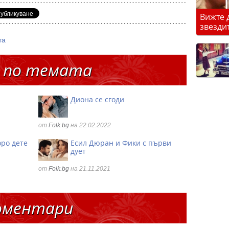
Вижте 
звезди
та
 по темата
Диона се сгоди
от
Folk.bg
на 22.02.2022
оро дете
Есил Дюран и Фики с първи
дует
от
Folk.bg
на 21.11.2021
оментари