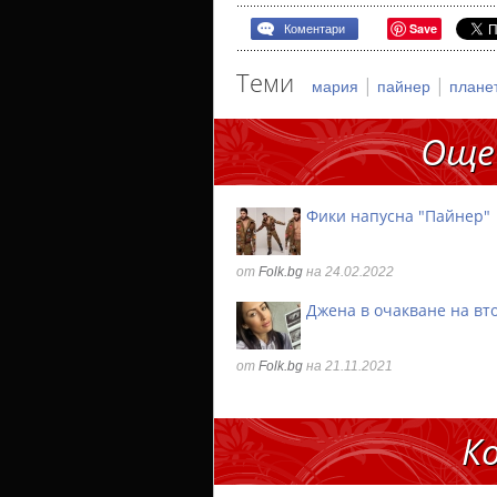
Save
Коментари
Теми
|
|
мария
пайнер
плане
Още
Фики напусна "Пайнер"
от
Folk.bg
на 24.02.2022
Джена в очакване на вт
от
Folk.bg
на 21.11.2021
К