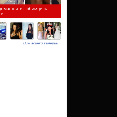
домашните любимци на
те
Виж всички галерии »