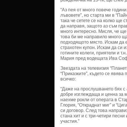
“Аз пея от много повече години
лъвовете”, но старта ми в “Пай
така че сетете се на колко ще 
да направя, защото аз съм пра
много интересно. Мисля, че ще 
това би ме направило много щ
подходящото място. Искам да е
страхотен купон. Искам да си и
готините колеги, приятели и т.
Мария пред водещата Ива Соф
Звездата на телевизия “Планет
“Приказките”, където се явява
всичко:
“Даже на прослушването бях с 
добре изглеждаща и ценна за м
наехме рокли от операта в Ста
Глория, “Откраднат миг” и “Циг
си договор. След това направи
стана хит и с три-четири песни 
участия.”