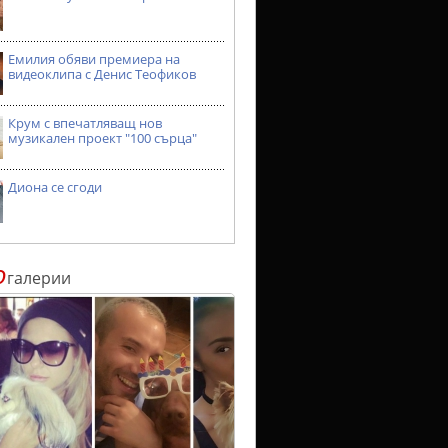
Емилия обяви премиера на
видеоклипа с Денис Теофиков
Крум с впечатляващ нов
музикален проект "100 сърца"
Диона се сгоди
о
галерии