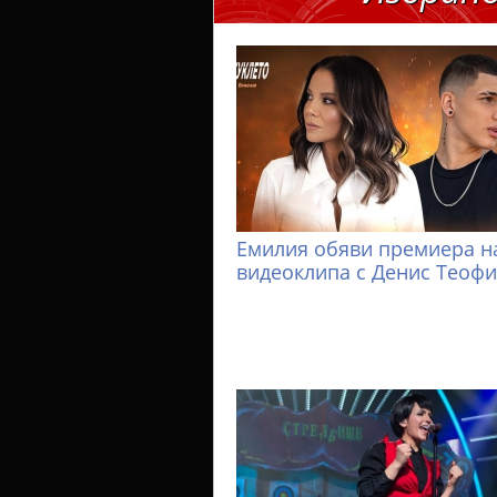
Емилия обяви премиера н
видеоклипа с Денис Теоф