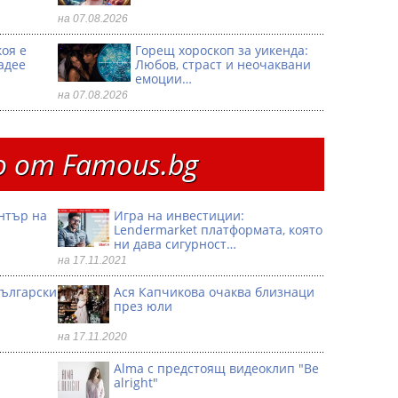
на 07.08.2026
коя е
Горещ хороскоп за уикенда:
адее
Любов, страст и неочаквани
емоции…
на 07.08.2026
 от Famous.bg
ентър на
Игра на инвестиции:
Lendermarket платформата, която
ни дава сигурност…
на 17.11.2021
български
Ася Капчикова очаква близнаци
през юли
на 17.11.2020
Alma с предстоящ видеоклип "Be
alright"