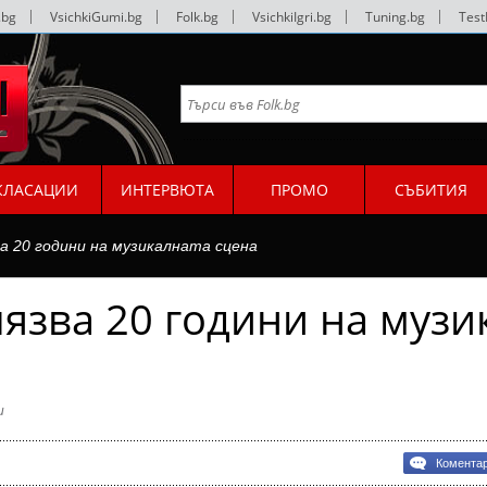
.bg
|
VsichkiGumi.bg
|
Folk.bg
|
VsichkiIgri.bg
|
Tuning.bg
|
Test
КЛАСАЦИИ
ИНТЕРВЮТА
ПРОМО
СЪБИТИЯ
а 20 години на музикалната сцена
язва 20 години на музи
и
Комента
зва