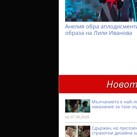
Анелия обра аплодисменти
образа на Лили Иванова
Новот
Мълчанието е най-л
наказание за тази з
на 07.08.2026
Сдържан, но луксозен
страхотни дизайна з