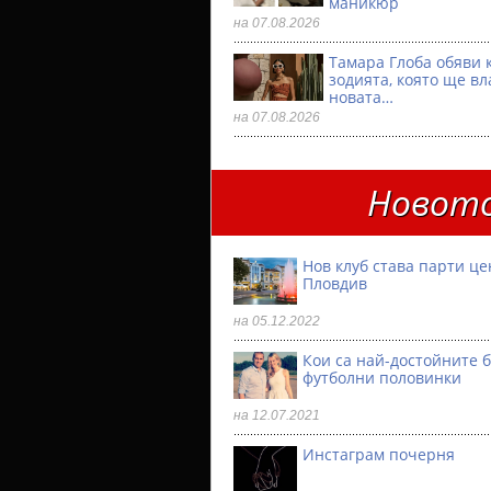
маникюр
на 07.08.2026
Тамара Глоба обяви 
зодията, която ще вл
новата…
на 07.08.2026
Новото
Нов клуб става парти ц
Пловдив
на 05.12.2022
Кои са най-достойните 
футболни половинки
на 12.07.2021
Инстаграм почерня