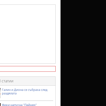
 статии
Галин и Диона се събраха след
раздялата
Фики напусна "Пайнер"