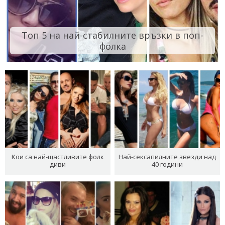
Топ 5 на най-стабилните връзки в поп-
фолка
Кои са най-щастливите фолк
Най-сексапилните звезди над
диви
40 години