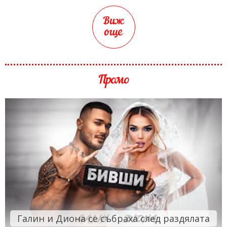
Виж
още
Промо
Галин и Диона се събраха след раздялата