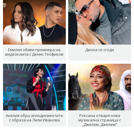
Емилия обяви премиера на
Диона се сгоди
видеоклипа с Денис Теофиков
Анелия обра аплодисментите
Роксана отваря нова
с образа на Лили Иванова
музикална страница с
„Джелем, Джелем“