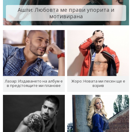
Ашли: Любовта ме прави упорита и
мотивирана
Лазар: Издаването на албум е
Жоро: Новата ми песен ще е
в предстоящите ми планове
взрив