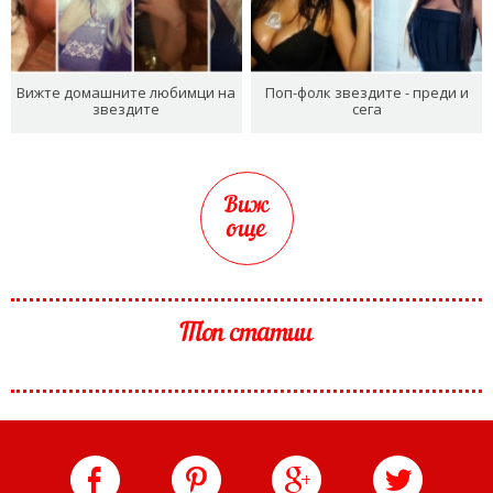
Вижте домашните любимци на
Поп-фолк звездите - преди и
звездите
сега
Виж
още
Топ статии