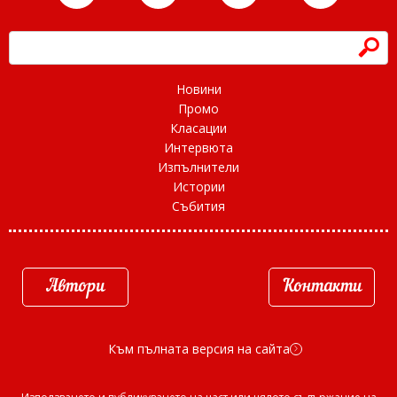
h
Новини
Промо
Класации
Интервюта
Изпълнители
Истории
Събития
Автори
Контакти
Към пълната версия на сайта
d