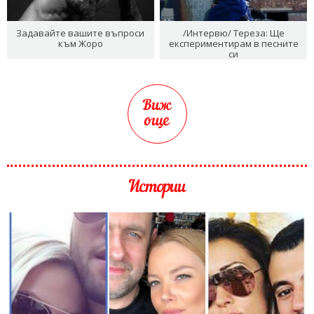
Задавайте вашите въпроси
/Интервю/ Тереза: Ще
към Жоро
експериментирам в песните
си
Виж
още
Истории