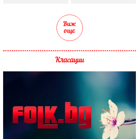
Виж
още
Класации