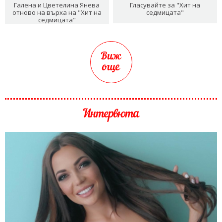
Галена и Цветелина Янева
Гласувайте за "Хит на
отново на върха на "Хит на
седмицата"
седмицата"
Виж
още
Интервюта