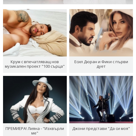
Крум с впечатляващ нов
Есил Дюран и Фики с първи
музикален проект "100 сърца"
дует
ПРЕМИЕРА! Лияна - "Изхвърли
Джони представи "Да си моя"
ме"