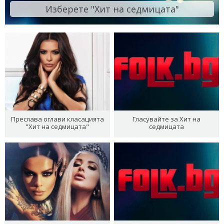
Изберете "Хит на седмицата"
Преслава оглави класацията
Гласувайте за Хит на
"Хит на седмицата"
седмицата