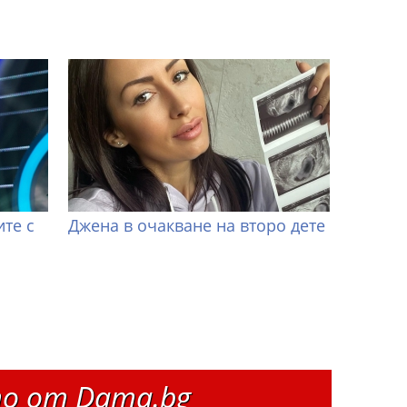
те с
Джена в очакване на второ дете
о от Dama.bg