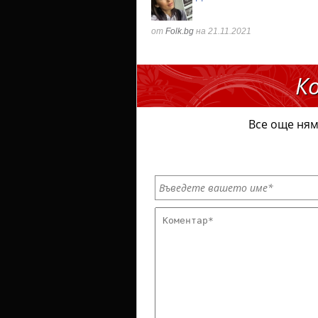
от
Folk.bg
на 21.11.2021
К
Все още ням