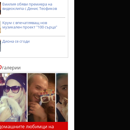
Емилия обяви премиера на
видеоклипа с Денис Теофиков
Крум с впечатляващ нов
музикален проект "100 сърца"
Диона се сгоди
о
галерии
домашните любимци на