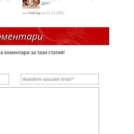
дует
от
Folk.bg
на 21.11.2021
оментари
а коментари за тази статия!