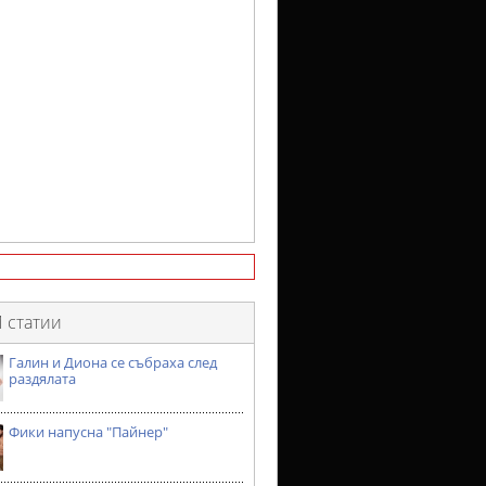
 статии
Галин и Диона се събраха след
раздялата
Фики напусна "Пайнер"