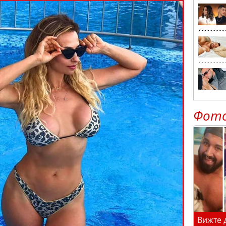
Фот
Вижте 