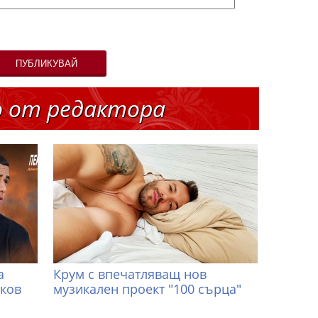
ПУБЛИКУВАЙ
о от редактора
а
Крум с впечатляващ нов
иков
музикален проект "100 сърца"