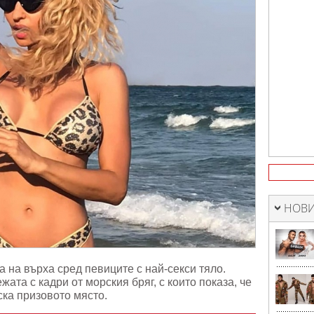
и
НОВИ
 на върха сред певиците с най-секси тяло.
та с кадри от морския бряг, с които показа, че
ка призовото място.