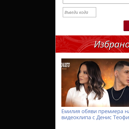
Избран
Емилия обяви премиера н
видеоклипа с Денис Теоф