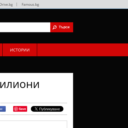
Drive.bg
|
Famous.bg
ИСТОРИИ
милиони
Save
ри