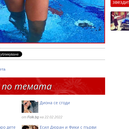
звезди
ета
 по темата
Диона се сгоди
от
Folk.bg
на 22.02.2022
оро дете
Есил Дюран и Фики с първи