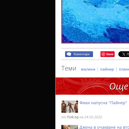
Save
Коментари
Теми
|
|
малина
пайнер
план
Още
Фики напусна "Пайнер"
от
Folk.bg
на 24.02.2022
Джена в очакване на вт