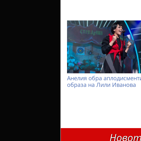
Анелия обра аплодисменти
образа на Лили Иванова
Новот