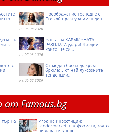
усетите
Преображение Господне е:
питка
Ето кой празнува имен ден
на 06.08.2026
 денят на
Часът на КАРМИЧНАТА
емите
РАЗПЛАТА удари! 4 зодии,
които ще си…
на 05.08.2026
зките с
От меден бронз до крем
дии
брюле: 5 от най-луксозните
тенденции…
на 05.08.2026
 от Famous.bg
ентър на
Игра на инвестиции:
Lendermarket платформата, която
ни дава сигурност…