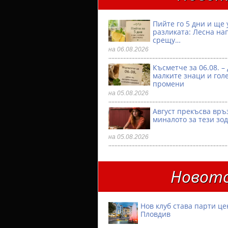
Пийте го 5 дни и ще 
разликата: Лесна на
срещу…
на 06.08.2026
Късметче за 06.08. –
малките знаци и гол
промени
на 05.08.2026
Август прекъсва връ
миналото за тези зо
на 05.08.2026
Новото
Нов клуб става парти ц
Пловдив