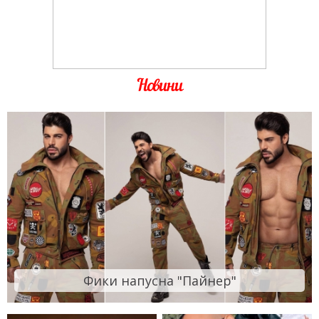
Новини
Фики напусна "Пайнер"