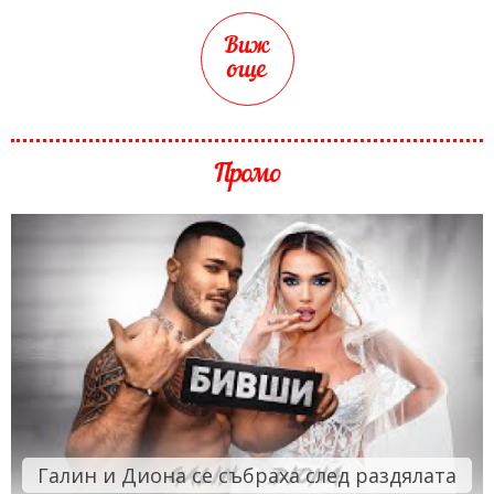
Виж
още
Промо
Галин и Диона се събраха след раздялата