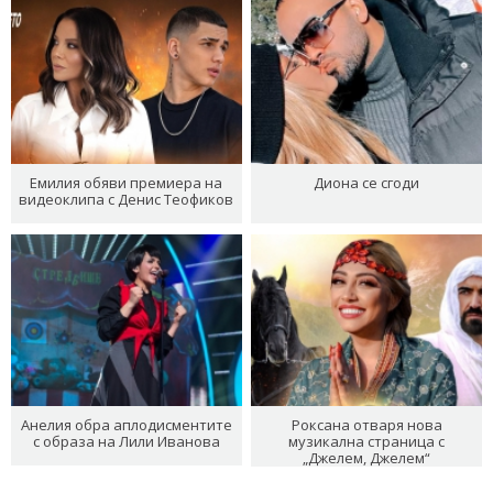
Емилия обяви премиера на
Диона се сгоди
видеоклипа с Денис Теофиков
Анелия обра аплодисментите
Роксана отваря нова
с образа на Лили Иванова
музикална страница с
„Джелем, Джелем“