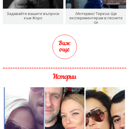
Задавайте вашите въпроси
/Интервю/ Тереза: Ще
към Жоро
експериментирам в песните
си
Виж
още
Истории