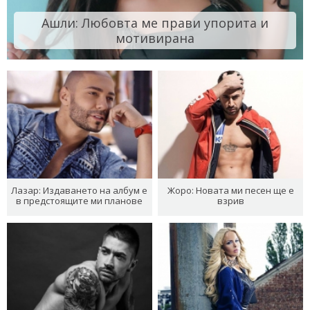
Ашли: Любовта ме прави упорита и
мотивирана
Лазар: Издаването на албум е
Жоро: Новата ми песен ще е
в предстоящите ми планове
взрив