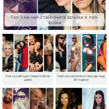
Топ 5 на най-стабилните връзки в поп-
фолка
Кои са най-щастливите фолк
Най-сексапилните звезди над
диви
40 години