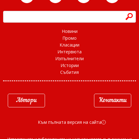
h
Новини
Промо
Класации
Интервюта
Изпълнители
Истории
Събития
Автори
Контакти
Към пълната версия на сайта
d