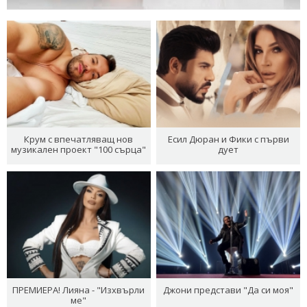
Крум с впечатляващ нов
Есил Дюран и Фики с първи
музикален проект "100 сърца"
дует
ПРЕМИЕРА! Лияна - "Изхвърли
Джони представи "Да си моя"
ме"