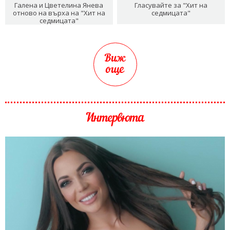
Галена и Цветелина Янева
Гласувайте за "Хит на
отново на върха на "Хит на
седмицата"
седмицата"
Виж
още
Интервюта