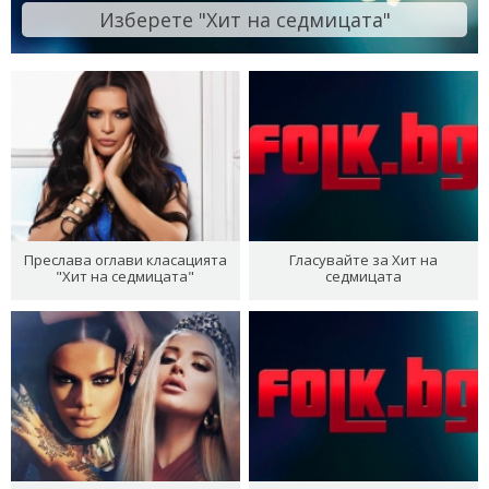
Изберете "Хит на седмицата"
Преслава оглави класацията
Гласувайте за Хит на
"Хит на седмицата"
седмицата