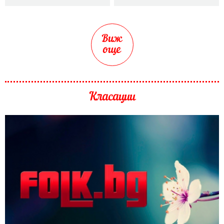
Виж
още
Класации