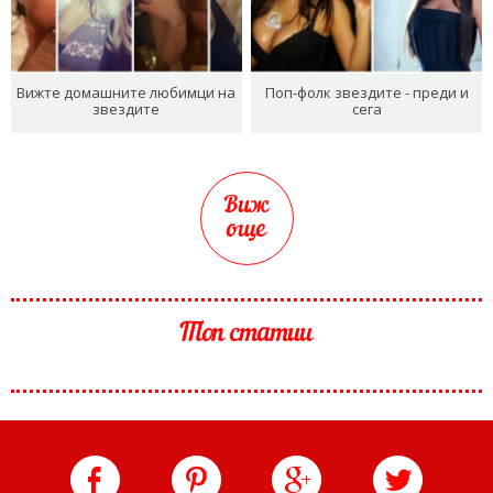
Вижте домашните любимци на
Поп-фолк звездите - преди и
звездите
сега
Виж
още
Топ статии