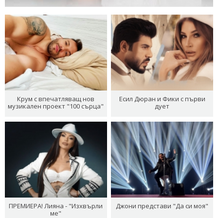
Крум с впечатляващ нов
Есил Дюран и Фики с първи
музикален проект "100 сърца"
дует
ПРЕМИЕРА! Лияна - "Изхвърли
Джони представи "Да си моя"
ме"