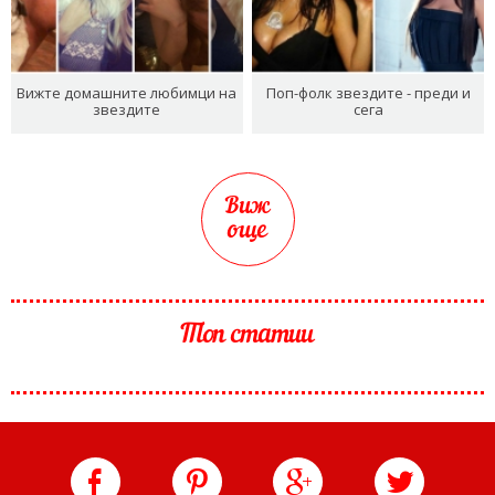
Вижте домашните любимци на
Поп-фолк звездите - преди и
звездите
сега
Виж
още
Топ статии