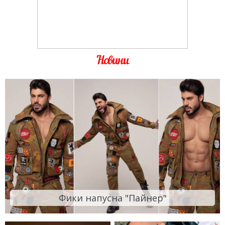
Новини
Фики напусна "Пайнер"