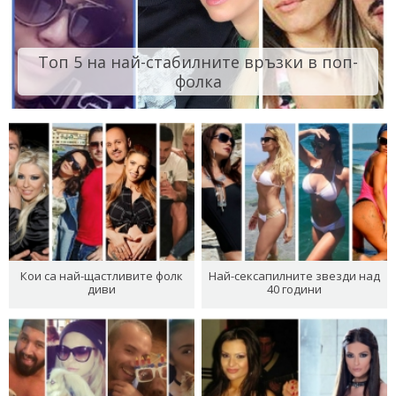
Топ 5 на най-стабилните връзки в поп-
фолка
Кои са най-щастливите фолк
Най-сексапилните звезди над
диви
40 години