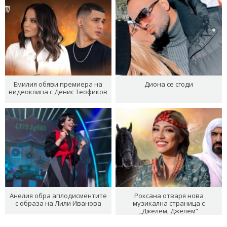
Емилия обяви премиера на
Диона се сгоди
видеоклипа с Денис Теофиков
Анелия обра аплодисментите
Роксана отваря нова
с образа на Лили Иванова
музикална страница с
„Джелем, Джелем“