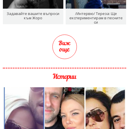
Задавайте вашите въпроси
/Интервю/ Тереза: Ще
към Жоро
експериментирам в песните
си
Виж
още
Истории