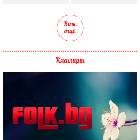
Виж
още
Класации