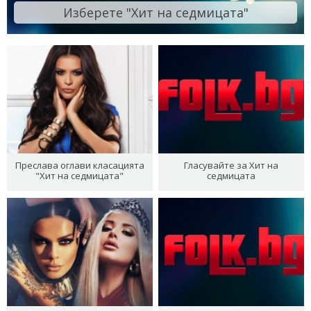
Изберете "Хит на седмицата"
Преслава оглави класацията
Гласувайте за Хит на
"Хит на седмицата"
седмицата