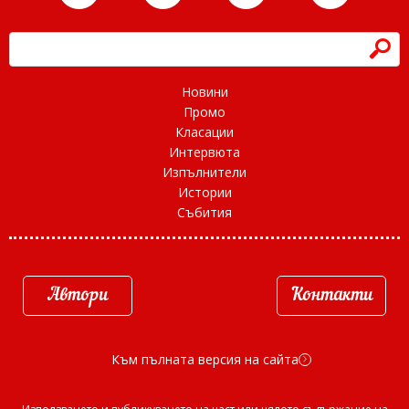
h
Новини
Промо
Класации
Интервюта
Изпълнители
Истории
Събития
Автори
Контакти
Към пълната версия на сайта
d