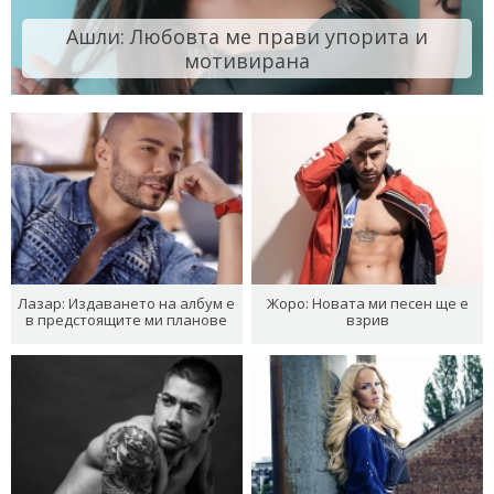
Ашли: Любовта ме прави упорита и
мотивирана
Лазар: Издаването на албум е
Жоро: Новата ми песен ще е
в предстоящите ми планове
взрив