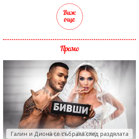
Виж
още
Промо
Галин и Диона се събраха след раздялата