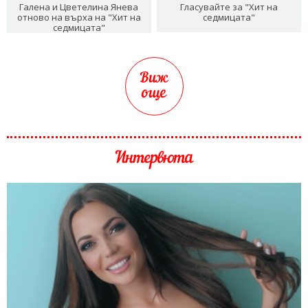
Галена и Цветелина Янева
Гласувайте за "Хит на
отново на върха на "Хит на
седмицата"
седмицата"
Виж
още
Интервюта