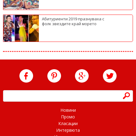
Абитуриенти 2019 празнуваха с
фолк звездите край морето
h
Новини
Промо
Класации
Интервюта