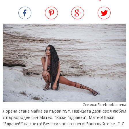
Снимка: Facebook Lorena
Лорена стана майка за първи път. Певицата дари своя любим
с първороден син Матео. "Кажи “здравей”, Матео! Кажи
“Здравей!” на света! Вече си част от него! Запознайте се…". С