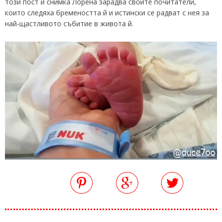
този пост и снимка Лорена зарадва своите почитатели,
които следяха бремеността й и истински се радват с нея за
най-щастливото събитие в живота й.