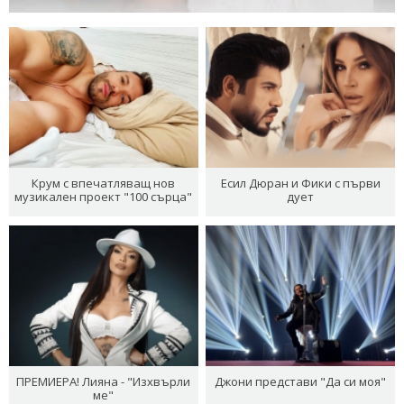
Крум с впечатляващ нов
Есил Дюран и Фики с първи
музикален проект "100 сърца"
дует
ПРЕМИЕРА! Лияна - "Изхвърли
Джони представи "Да си моя"
ме"