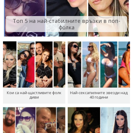
Топ 5 на най-стабилните връзки в поп-
фолка
Кои са най-щастливите фолк
Най-сексапилните звезди над
диви
40 години