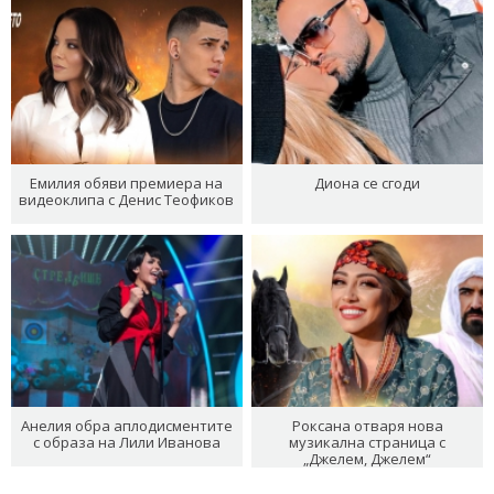
Емилия обяви премиера на
Диона се сгоди
видеоклипа с Денис Теофиков
Анелия обра аплодисментите
Роксана отваря нова
с образа на Лили Иванова
музикална страница с
„Джелем, Джелем“