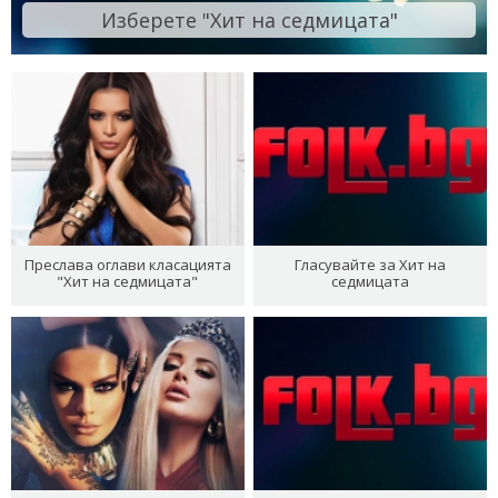
Изберете "Хит на седмицата"
Преслава оглави класацията
Гласувайте за Хит на
"Хит на седмицата"
седмицата