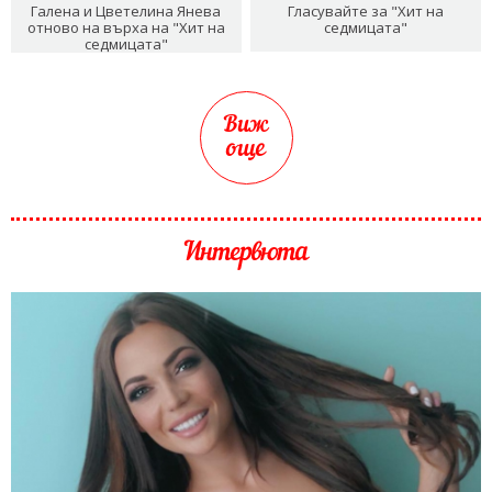
Галена и Цветелина Янева
Гласувайте за "Хит на
отново на върха на "Хит на
седмицата"
седмицата"
Виж
още
Интервюта