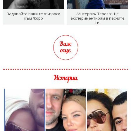
Задавайте вашите въпроси
/Интервю/ Тереза: Ще
към Жоро
експериментирам в песните
си
Виж
още
Истории