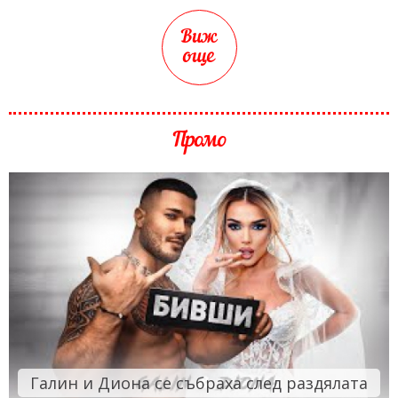
Виж
още
Промо
Галин и Диона се събраха след раздялата