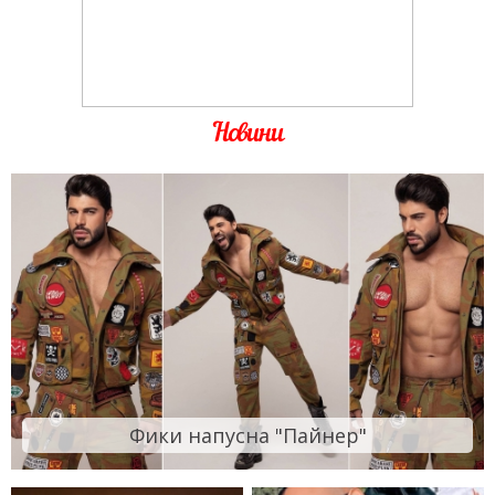
Новини
Фики напусна "Пайнер"