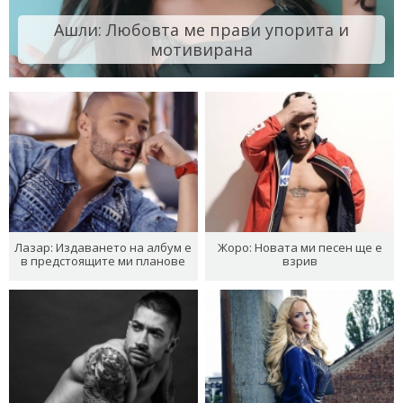
Ашли: Любовта ме прави упорита и
мотивирана
Лазар: Издаването на албум е
Жоро: Новата ми песен ще е
в предстоящите ми планове
взрив