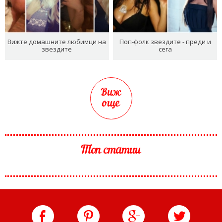
Вижте домашните любимци на
Поп-фолк звездите - преди и
звездите
сега
Виж
още
Топ статии