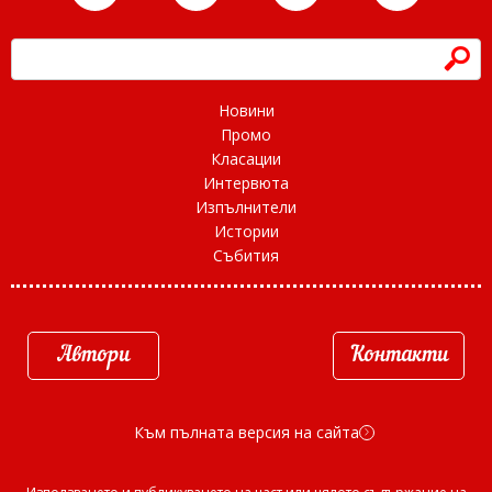
h
Новини
Промо
Класации
Интервюта
Изпълнители
Истории
Събития
Автори
Контакти
Към пълната версия на сайта
d