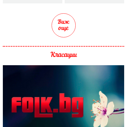
Виж
още
Класации