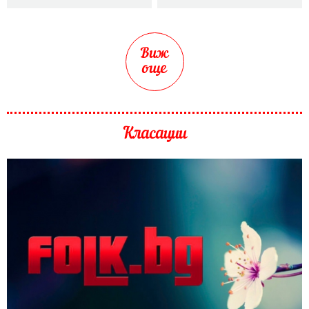
Виж
още
Класации