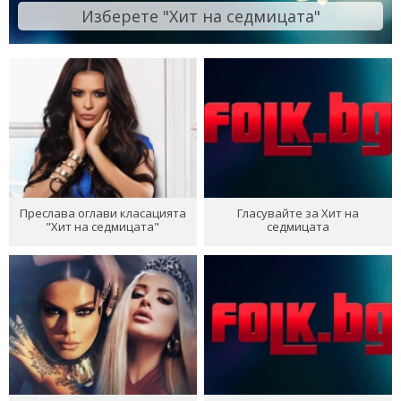
Изберете "Хит на седмицата"
Преслава оглави класацията
Гласувайте за Хит на
"Хит на седмицата"
седмицата