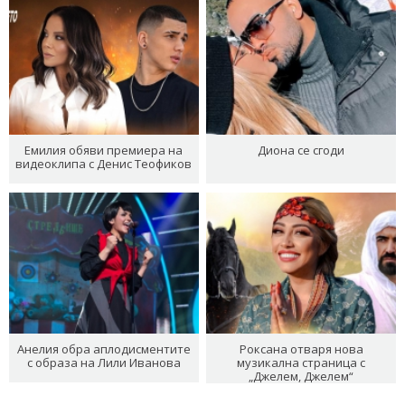
Емилия обяви премиера на
Диона се сгоди
видеоклипа с Денис Теофиков
Анелия обра аплодисментите
Роксана отваря нова
с образа на Лили Иванова
музикална страница с
„Джелем, Джелем“