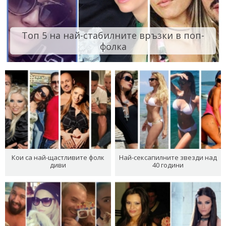
Топ 5 на най-стабилните връзки в поп-
фолка
Кои са най-щастливите фолк
Най-сексапилните звезди над
диви
40 години