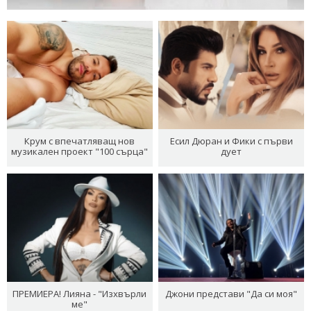
Крум с впечатляващ нов
Есил Дюран и Фики с първи
музикален проект "100 сърца"
дует
ПРЕМИЕРА! Лияна - "Изхвърли
Джони представи "Да си моя"
ме"