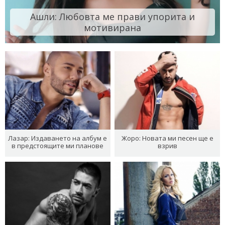
Ашли: Любовта ме прави упорита и
мотивирана
Лазар: Издаването на албум е
Жоро: Новата ми песен ще е
в предстоящите ми планове
взрив