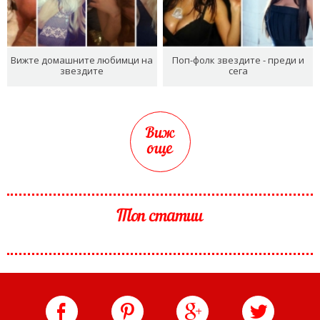
Вижте домашните любимци на
Поп-фолк звездите - преди и
звездите
сега
Виж
още
Топ статии