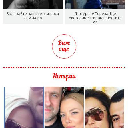
Задавайте вашите въпроси
/Интервю/ Тереза: Ще
към Жоро
експериментирам в песните
си
Виж
още
Истории