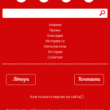
h
Новини
Промо
Класации
Интервюта
Изпълнители
Истории
Събития
Автори
Контакти
Към пълната версия на сайта
d