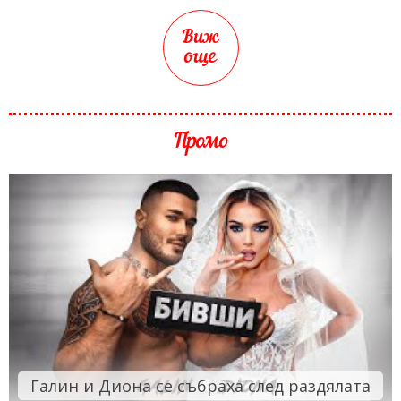
Виж
още
Промо
Галин и Диона се събраха след раздялата