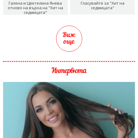
Галена и Цветелина Янева
Гласувайте за "Хит на
отново на върха на "Хит на
седмицата"
седмицата"
Виж
още
Интервюта