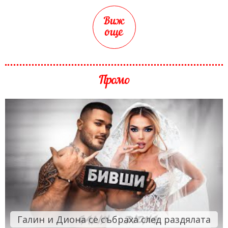
Виж
още
Промо
Галин и Диона се събраха след раздялата