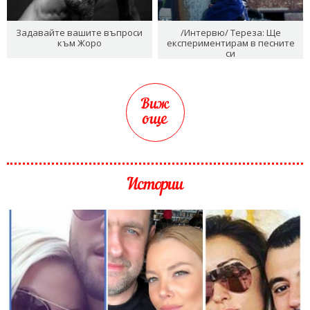
Задавайте вашите въпроси
/Интервю/ Тереза: Ще
към Жоро
експериментирам в песните
си
Виж
още
Истории