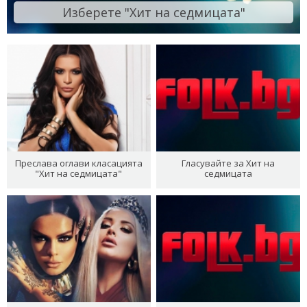
Изберете "Хит на седмицата"
Преслава оглави класацията
Гласувайте за Хит на
"Хит на седмицата"
седмицата