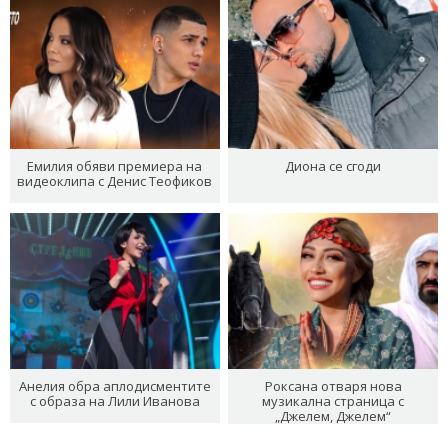
Емилия обяви премиера на
Диона се сгоди
видеоклипа с Денис Теофиков
Анелия обра аплодисментите
Роксана отваря нова
с образа на Лили Иванова
музикална страница с
„Джелем, Джелем“