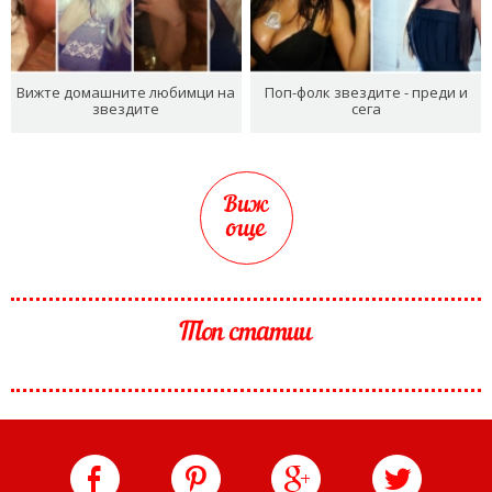
Вижте домашните любимци на
Поп-фолк звездите - преди и
звездите
сега
Виж
още
Топ статии