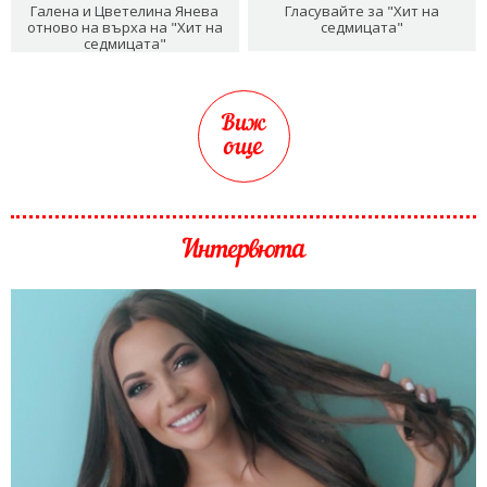
Галена и Цветелина Янева
Гласувайте за "Хит на
отново на върха на "Хит на
седмицата"
седмицата"
Виж
още
Интервюта