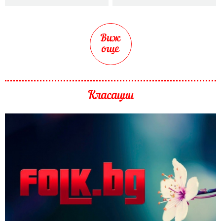
Виж
още
Класации