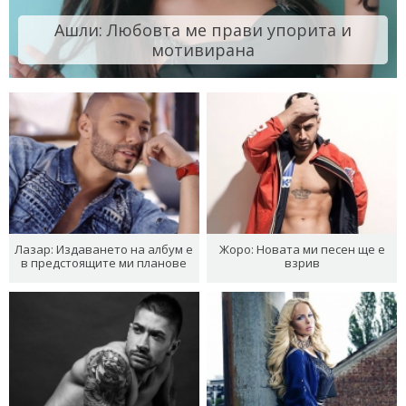
Ашли: Любовта ме прави упорита и
мотивирана
Лазар: Издаването на албум е
Жоро: Новата ми песен ще е
в предстоящите ми планове
взрив