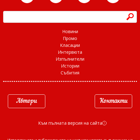
h
Новини
Промо
Класации
Интервюта
Изпълнители
Истории
Събития
Автори
Контакти
Към пълната версия на сайта
d