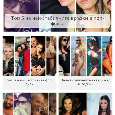
Топ 5 на най-стабилните връзки в поп-
фолка
Кои са най-щастливите фолк
Най-сексапилните звезди над
диви
40 години