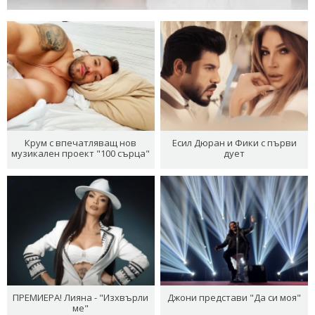
Крум с впечатляващ нов
Есил Дюран и Фики с първи
музикален проект "100 сърца"
дует
ПРЕМИЕРА! Лияна - "Изхвърли
Джони представи "Да си моя"
ме"