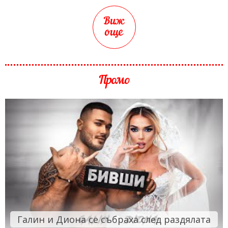
Виж
още
Промо
Галин и Диона се събраха след раздялата