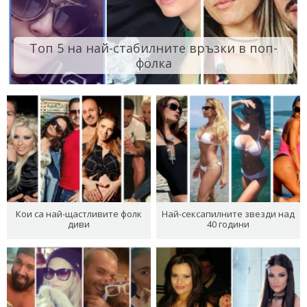
Топ 5 на най-стабилните връзки в поп-
фолка
Кои са най-щастливите фолк
Най-сексапилните звезди над
диви
40 години