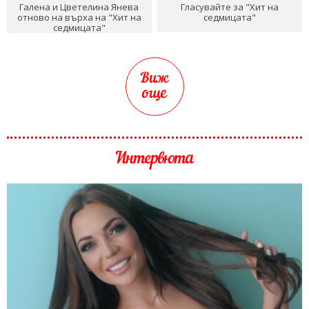
Галена и Цветелина Янева
Гласувайте за "Хит на
отново на върха на "Хит на
седмицата"
седмицата"
Виж
още
Интервюта