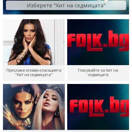
Изберете "Хит на седмицата"
Преслава оглави класацията
Гласувайте за Хит на
"Хит на седмицата"
седмицата