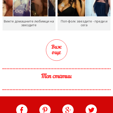
Вижте домашните любимци на
Поп-фолк звездите - преди и
звездите
сега
Виж
още
Топ статии