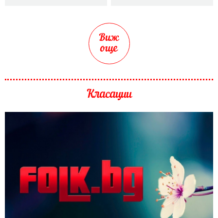
Виж
още
Класации