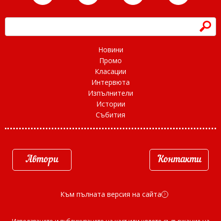
h
Новини
Промо
Класации
Интервюта
Изпълнители
Истории
Събития
Автори
Контакти
Към пълната версия на сайта
d