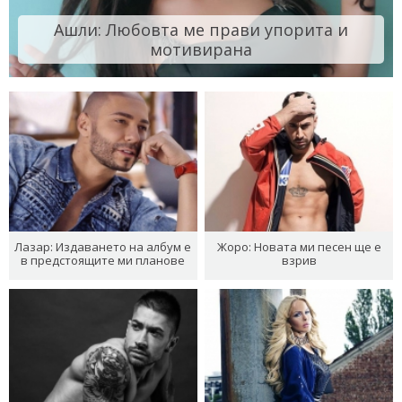
Ашли: Любовта ме прави упорита и
мотивирана
Лазар: Издаването на албум е
Жоро: Новата ми песен ще е
в предстоящите ми планове
взрив