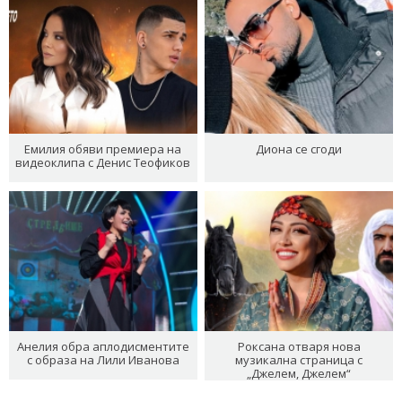
Емилия обяви премиера на
Диона се сгоди
видеоклипа с Денис Теофиков
Анелия обра аплодисментите
Роксана отваря нова
с образа на Лили Иванова
музикална страница с
„Джелем, Джелем“