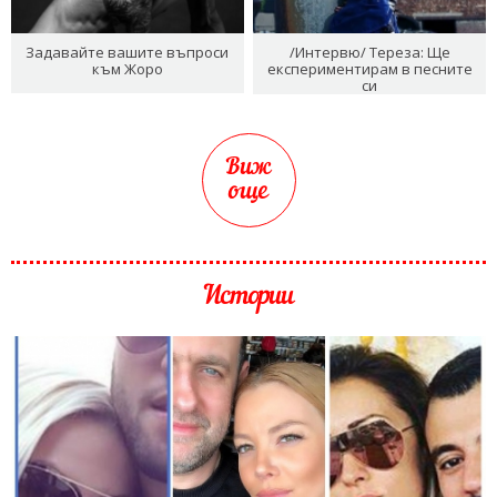
Задавайте вашите въпроси
/Интервю/ Тереза: Ще
към Жоро
експериментирам в песните
си
Виж
още
Истории