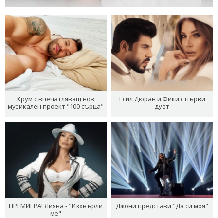
Крум с впечатляващ нов
Есил Дюран и Фики с първи
музикален проект "100 сърца"
дует
ПРЕМИЕРА! Лияна - "Изхвърли
Джони представи "Да си моя"
ме"