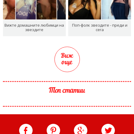
Вижте домашните любимци на
Поп-фолк звездите - преди и
звездите
сега
Виж
още
Топ статии