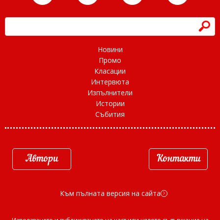
h
Новини
Промо
Класации
Интервюта
Изпълнители
Истории
Събития
Автори
Контакти
Към пълната версия на сайта
d