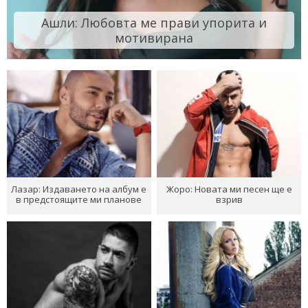
Ашли: Любовта ме прави упорита и
мотивирана
Лазар: Издаването на албум е
Жоро: Новата ми песен ще е
в предстоящите ми планове
взрив