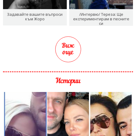
Задавайте вашите въпроси
/Интервю/ Тереза: Ще
към Жоро
експериментирам в песните
си
Виж
още
Истории