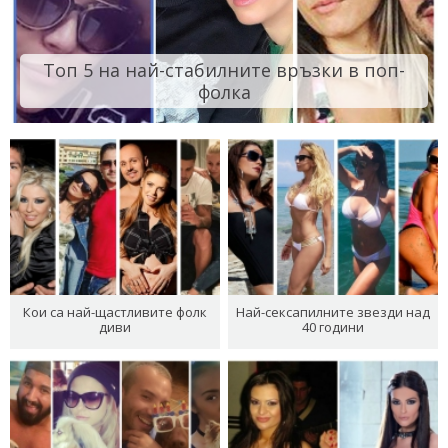
Топ 5 на най-стабилните връзки в поп-
фолка
Кои са най-щастливите фолк
Най-сексапилните звезди над
диви
40 години