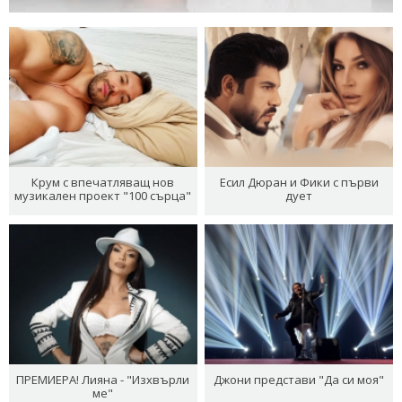
Крум с впечатляващ нов
Есил Дюран и Фики с първи
музикален проект "100 сърца"
дует
ПРЕМИЕРА! Лияна - "Изхвърли
Джони представи "Да си моя"
ме"