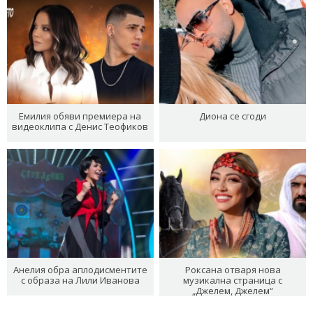
Емилия обяви премиера на
Диона се сгоди
видеоклипа с Денис Теофиков
Анелия обра аплодисментите
Роксана отваря нова
с образа на Лили Иванова
музикална страница с
„Джелем, Джелем“