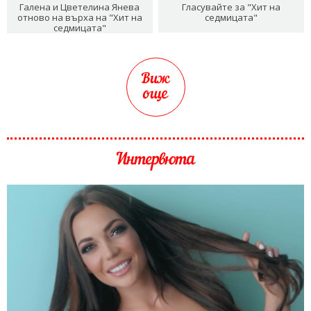
Галена и Цветелина Янева
Гласувайте за "Хит на
отново на върха на "Хит на
седмицата"
седмицата"
Виж
още
Интервюта