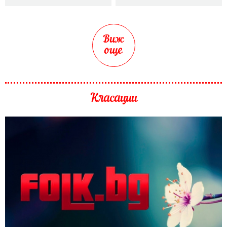
Виж
още
Класации