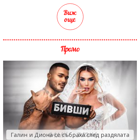
Виж
още
Промо
Галин и Диона се събраха след раздялата