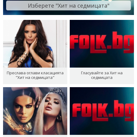
Изберете "Хит на седмицата"
Преслава оглави класацията
Гласувайте за Хит на
"Хит на седмицата"
седмицата