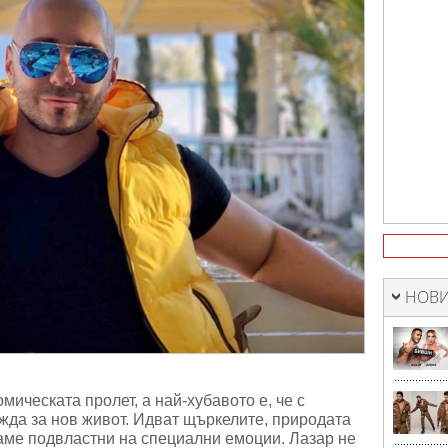
а
НОВИ
мическата пролет, а най-хубавото е, че с
жда за нов живот. Идват щъркелите, природата
ваме подвластни на специални емоции. Лазар не