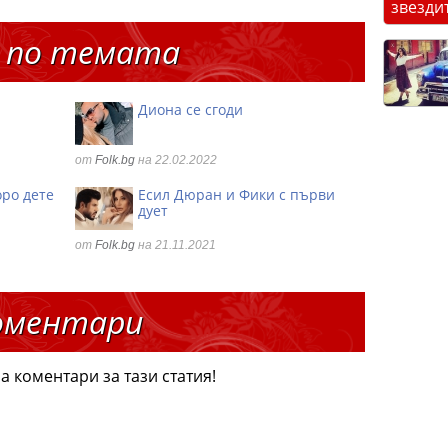
звезди
 по темата
Диона се сгоди
от
Folk.bg
на 22.02.2022
оро дете
Есил Дюран и Фики с първи
дует
от
Folk.bg
на 21.11.2021
оментари
а коментари за тази статия!