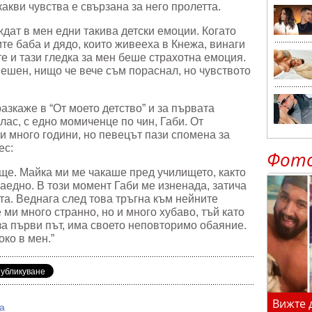
акви чувства е свързана за него пролетта.
ждат в мен едни такива детски емоции. Когато
те баба и дядо, които живееха в Кнежа, винаги
 и тази гледка за мен беше страхотна емоция.
нешен, нищо че вече съм пораснал, но чувството
азкаже в “От моето детство” и за първата
клас, с едно момиченце по чин, Габи. От
 много години, но певецът пази спомена за
ес:
Фот
ище. Майка ми ме чакаше пред училището, както
заедно. В този момент Габи ме изненада, затича
та. Веднага след това тръгна към нейните
 ми много странно, но и много хубаво, тъй като
 за първи път, има своето неповторимо обаяние.
ко в мен.”
Вижте 
а