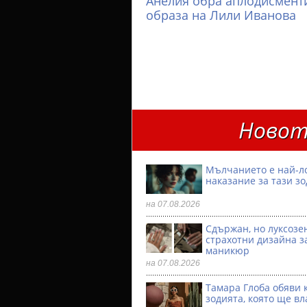
Анелия обра аплодисменти
образа на Лили Иванова
Новот
Мълчанието е най-л
наказание за тази з
на 07.08.2026
Сдържан, но луксозен
страхотни дизайна з
маникюр
на 07.08.2026
Тамара Глоба обяви 
зодията, която ще вл