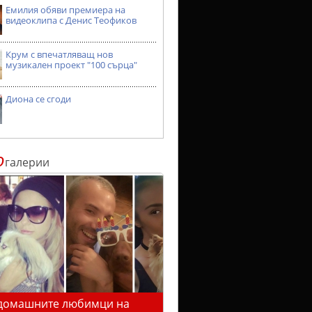
Емилия обяви премиера на
видеоклипа с Денис Теофиков
Крум с впечатляващ нов
музикален проект "100 сърца"
Диона се сгоди
о
галерии
домашните любимци на