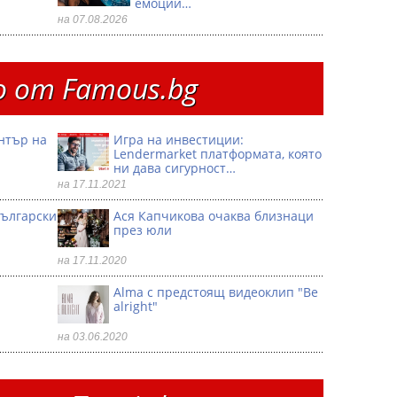
емоции…
на 07.08.2026
 от Famous.bg
ентър на
Игра на инвестиции:
Lendermarket платформата, която
ни дава сигурност…
на 17.11.2021
български
Ася Капчикова очаква близнаци
през юли
на 17.11.2020
Alma с предстоящ видеоклип "Be
alright"
на 03.06.2020