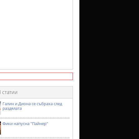
 статии
Галин и Диона се събраха след
раздялата
Фики напусна "Пайнер"