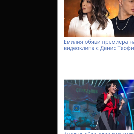
Емилия обяви премиера н
видеоклипа с Денис Теоф