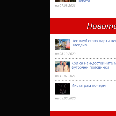
новата…
на 07.08.2026
Новото
Нов клуб става парти ц
Пловдив
на 05.12.2022
Кои са най-достойните 
футболни половинки
на 12.07.2021
Инстаграм почерня
на 03.06.2020