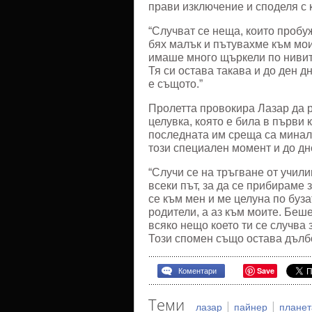
прави изключение и споделя с к
“Случват се неща, които пробу
бях малък и пътувахме към мои
имаше много щъркели по нивите
Тя си остава такава и до ден д
е същото.”
Пролетта провокира Лазар да р
целувка, която е била в първи 
последната им среща са минали
този специален момент и до дн
“Случи се на тръгване от учил
всеки път, за да се прибираме 
се към мен и ме целуна по буза
родители, а аз към моите. Беше
всяко нещо което ти се случва
Този спомен също остава дълбо
Save
Коментари
Теми
|
|
лазар
пайнер
планет