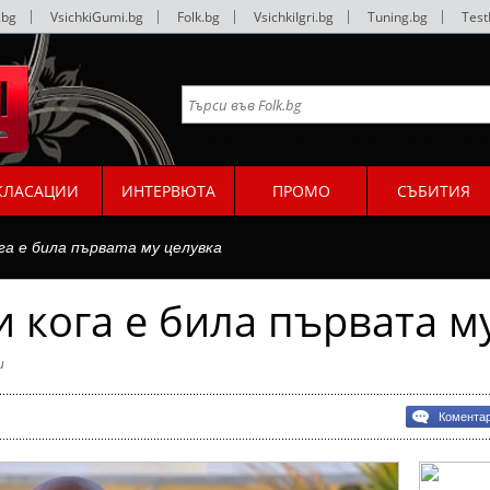
.bg
|
VsichkiGumi.bg
|
Folk.bg
|
VsichkiIgri.bg
|
Tuning.bg
|
Test
КЛАСАЦИИ
ИНТЕРВЮТА
ПРОМО
СЪБИТИЯ
га е била първата му целувка
и кога е била първата м
и
Комента