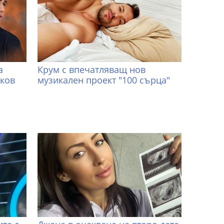
а
Крум с впечатляващ нов
иков
музикален проект "100 сърца"