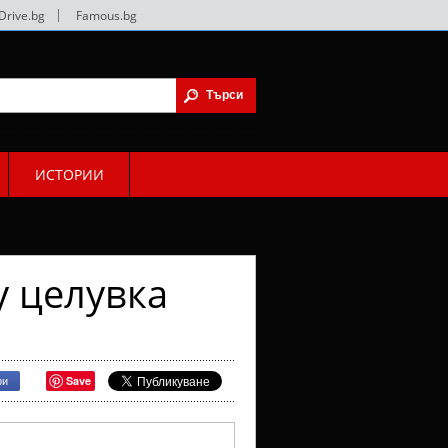
Drive.bg
|
Famous.bg
ИСТОРИИ
у целувка
Save
ри