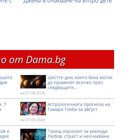
те с
Джена в очакване на второ дете
о от Dama.bg
ошото
Шестте дни, които биха могли
одия
да променят всичко през
следващите…
на 07.08.2026
: 7
Астрологичната прогноза на
а
Тамара Глоба за август
на 07.08.2026
коя е
Горещ хороскоп за уикенда:
адее
Любов, страст и неочаквани