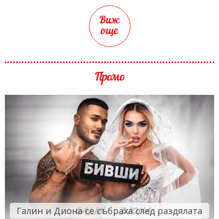
Виж
още
Промо
Галин и Диона се събраха след раздялата