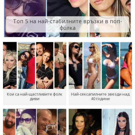
Топ 5 на най-стабилните връзки в поп-
фолка
Кои са най-щастливите фолк
Най-сексапилните звезди над
диви
40 години