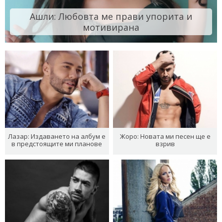
Ашли: Любовта ме прави упорита и
мотивирана
Лазар: Издаването на албум е
Жоро: Новата ми песен ще е
в предстоящите ми планове
взрив