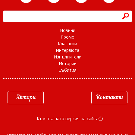
h
Новини
Промо
Класации
Интервюта
Изпълнители
Истории
Събития
Автори
Контакти
Към пълната версия на сайта
d