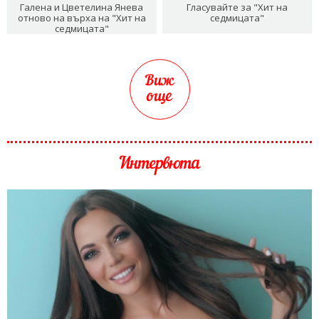
Галена и Цветелина Янева
Гласувайте за "Хит на
отново на върха на "Хит на
седмицата"
седмицата"
Виж
още
Интервюта