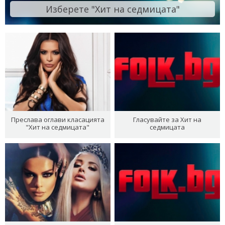
Изберете "Хит на седмицата"
Преслава оглави класацията
Гласувайте за Хит на
"Хит на седмицата"
седмицата