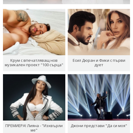
Крум с впечатляващ нов
Есил Дюран и Фики с първи
музикален проект "100 сърца"
дует
ПРЕМИЕРА! Лияна - "Изхвърли
Джони представи "Да си моя"
ме"