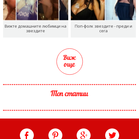
Вижте домашните любимци на
Поп-фолк звездите - преди и
звездите
сега
Виж
още
Топ статии