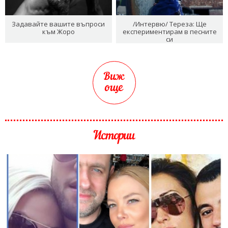
Задавайте вашите въпроси
/Интервю/ Тереза: Ще
към Жоро
експериментирам в песните
си
Виж
още
Истории