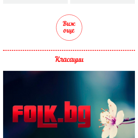
Виж
още
Класации