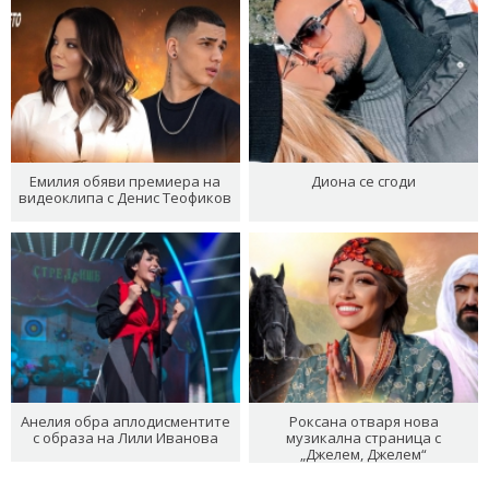
Емилия обяви премиера на
Диона се сгоди
видеоклипа с Денис Теофиков
Анелия обра аплодисментите
Роксана отваря нова
с образа на Лили Иванова
музикална страница с
„Джелем, Джелем“