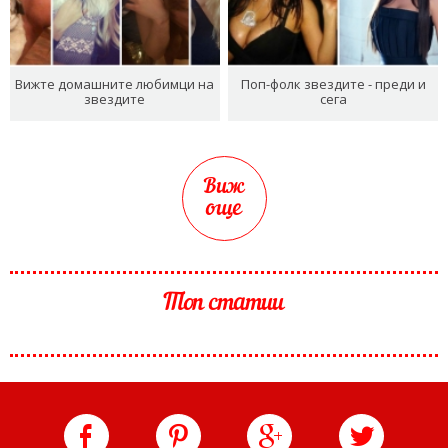
Вижте домашните любимци на
Поп-фолк звездите - преди и
звездите
сега
Виж
още
Топ статии