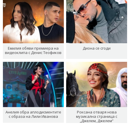
Емилия обяви премиера на
Диона се сгоди
видеоклипа с Денис Теофиков
Анелия обра аплодисментите
Роксана отваря нова
с образа на Лили Иванова
музикална страница с
„Джелем, Джелем“