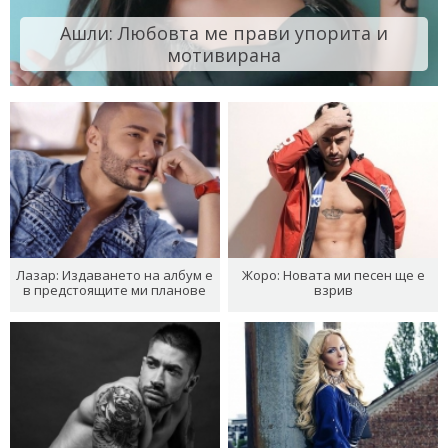
Ашли: Любовта ме прави упорита и
мотивирана
Лазар: Издаването на албум е
Жоро: Новата ми песен ще е
в предстоящите ми планове
взрив