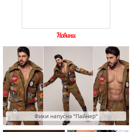
Новини
Фики напусна "Пайнер"