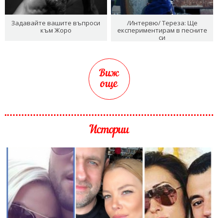
Задавайте вашите въпроси
/Интервю/ Тереза: Ще
към Жоро
експериментирам в песните
си
Виж
още
Истории