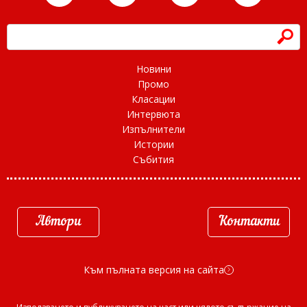
h
Новини
Промо
Класации
Интервюта
Изпълнители
Истории
Събития
Автори
Контакти
Към пълната версия на сайта
d