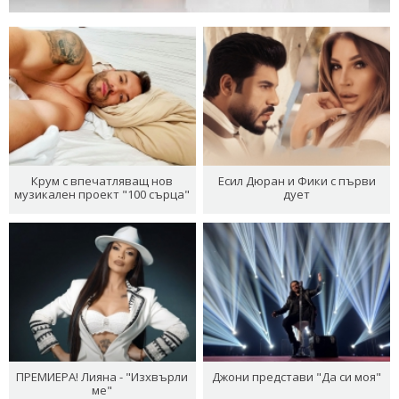
Крум с впечатляващ нов
Есил Дюран и Фики с първи
музикален проект "100 сърца"
дует
ПРЕМИЕРА! Лияна - "Изхвърли
Джони представи "Да си моя"
ме"