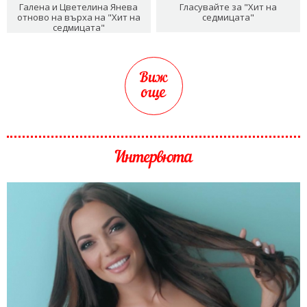
Галена и Цветелина Янева
Гласувайте за "Хит на
отново на върха на "Хит на
седмицата"
седмицата"
Виж
още
Интервюта