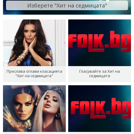
Изберете "Хит на седмицата"
Преслава оглави класацията
Гласувайте за Хит на
"Хит на седмицата"
седмицата