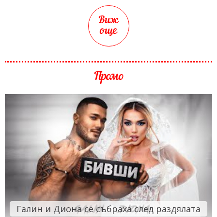
Виж
още
Промо
Галин и Диона се събраха след раздялата