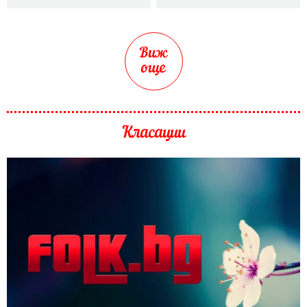
Виж
още
Класации