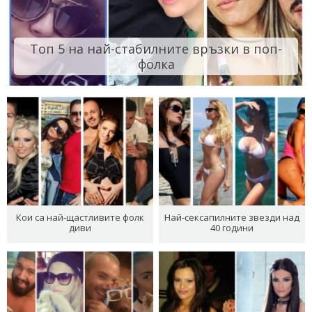
Топ 5 на най-стабилните връзки в поп-
фолка
Кои са най-щастливите фолк
Най-сексапилните звезди над
диви
40 години