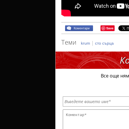
Save
Коментари
Теми
|
krum
сто сърца
К
Все още ням