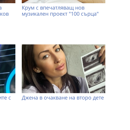
а
Крум с впечатляващ нов
иков
музикален проект "100 сърца"
те с
Джена в очакване на второ дете