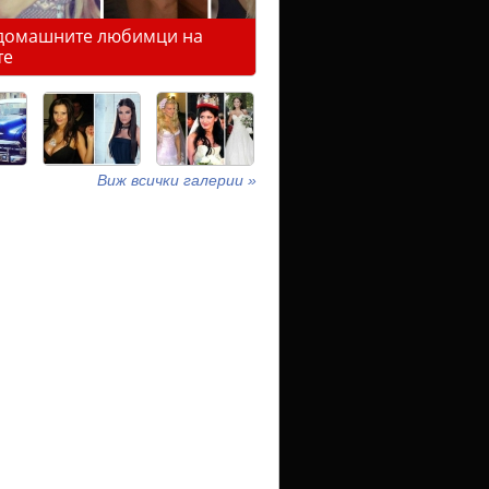
домашните любимци на
те
Виж всички галерии »