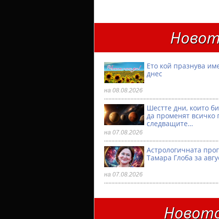
Новот
Ето кой празнува им
днес
на 08.08.2026
Шестте дни, които б
да променят всичко 
следващите…
на 07.08.2026
Астрологичната прог
Тамара Глоба за авгу
на 07.08.2026
Новото