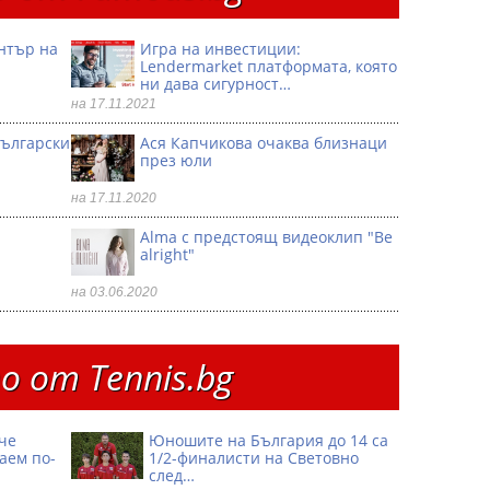
ентър на
Игра на инвестиции:
Lendermarket платформата, която
ни дава сигурност…
на 17.11.2021
български
Ася Капчикова очаква близнаци
през юли
на 17.11.2020
Alma с предстоящ видеоклип "Be
alright"
на 03.06.2020
 от Тennis.bg
че
Юношите на България до 14 са
аем по-
1/2-финалисти на Световно
след…