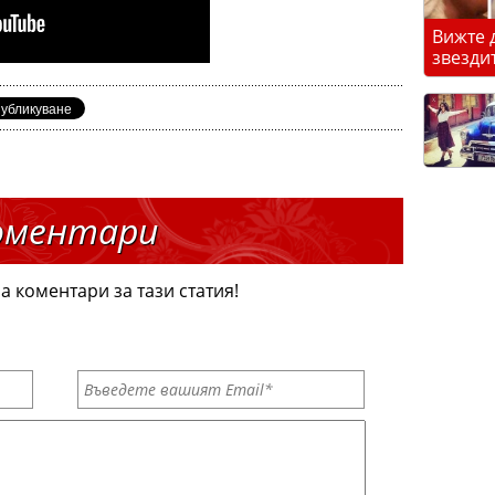
Вижте 
звезди
оментари
а коментари за тази статия!