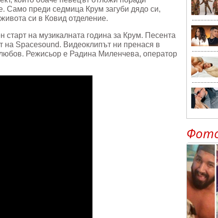
. Само преди седмица Крум загуби дядо си,
 живота си в Ковид отделение.
н старт на музикалната година за Крум. Песента
ст на Spacesound. Видеоклипът ни пренася в
 любов. Режисьор е Радина Миленчева, оператор
Фот