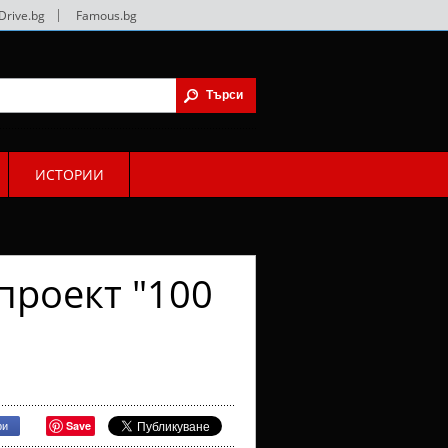
Drive.bg
|
Famous.bg
ИСТОРИИ
проект "100
Save
ри