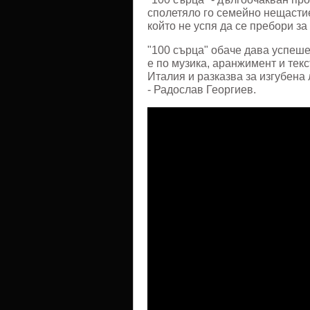
сполетяло го семейно нещастие
който не успя да се пребори за
"100 сърца" обаче дава успеше
е по музика, аранжимент и тек
Италия и разказва за изгубена
- Радослав Георгиев.