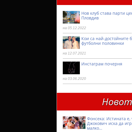
Нов клуб става парти ц
Пловдив
на 05.12.2022
Кои са най-достойните 
футболни половинки
на 12.07.2021
Инстаграм почерня
на 03.06.2020
Новото
Фонсека: Истината е, 
Джокович иска да игр
малко…