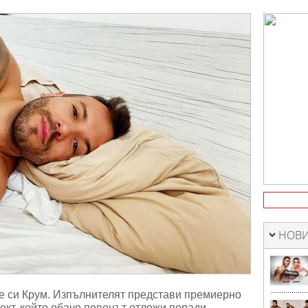
ляващ
лен
НОВИ
е си Крум. Изпълнителят представи премиерно
оект, който обаче певецът отложи поради