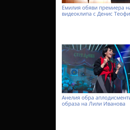
Емилия обяви премиера н
видеоклипа с Денис Теоф
Анелия обра аплодисменти
образа на Лили Иванова