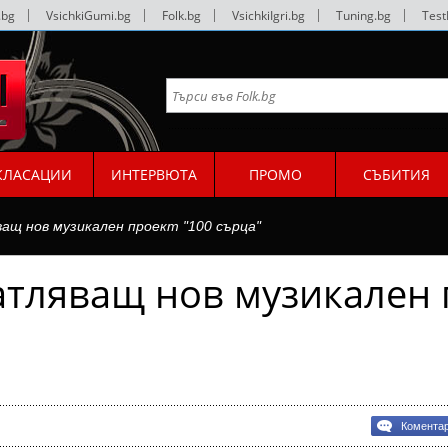
.bg
|
VsichkiGumi.bg
|
Folk.bg
|
VsichkiIgri.bg
|
Tuning.bg
|
Test
КЛАСАЦИИ
ИНТЕРВЮТА
ПРОМО
СЪБИТИЯ
ващ нов музикален проект "100 сърца"
атляващ нов музикален 
Комента