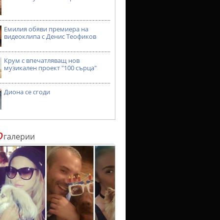
Емилия обяви премиера на
видеоклипа с Денис Теофиков
Крум с впечатляващ нов
музикален проект "100 сърца"
Диона се сгоди
о
галерии