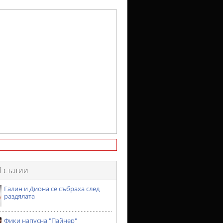
 статии
Галин и Диона се събраха след
раздялата
Фики напусна "Пайнер"