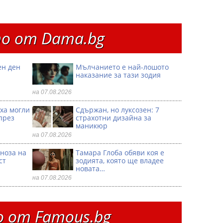
о от Dama.bg
ен ден
Мълчанието е най-лошото
наказание за тази зодия
на 07.08.2026
иха могли
Сдържан, но луксозен: 7
през
страхотни дизайна за
маникюр
на 07.08.2026
ноза на
Тамара Глоба обяви коя е
ст
зодията, която ще владее
новата…
на 07.08.2026
 от Famous.bg