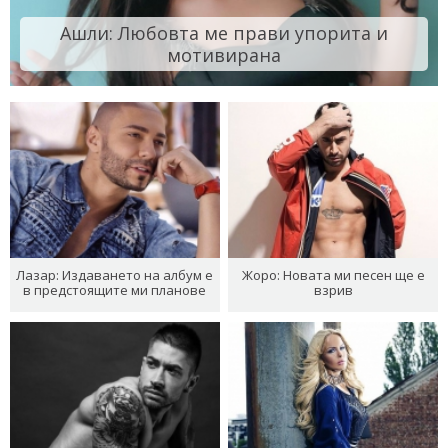
Ашли: Любовта ме прави упорита и
мотивирана
Лазар: Издаването на албум е
Жоро: Новата ми песен ще е
в предстоящите ми планове
взрив