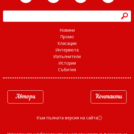
h
Новини
Промо
Класации
Интервюта
Изпълнители
Истории
Събития
Автори
Контакти
Към пълната версия на сайта
d