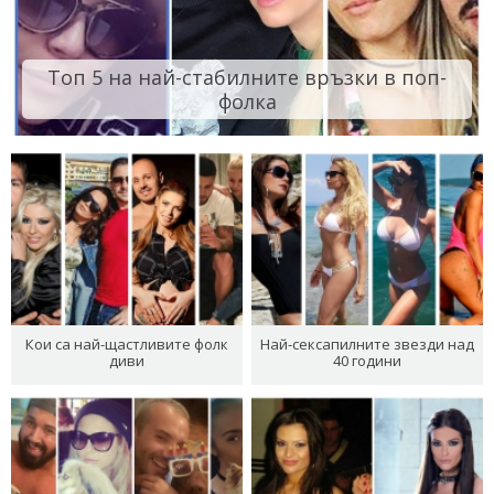
Топ 5 на най-стабилните връзки в поп-
фолка
Кои са най-щастливите фолк
Най-сексапилните звезди над
диви
40 години