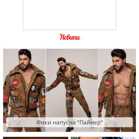
Новини
Фики напусна "Пайнер"