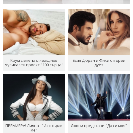
Крум с впечатляващ нов
Есил Дюран и Фики с първи
музикален проект "100 сърца"
дует
ПРЕМИЕРА! Лияна - "Изхвърли
Джони представи "Да си моя"
ме"