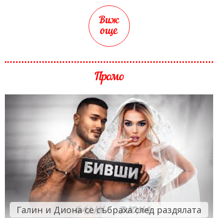
Виж
още
Промо
Галин и Диона се събраха след раздялата