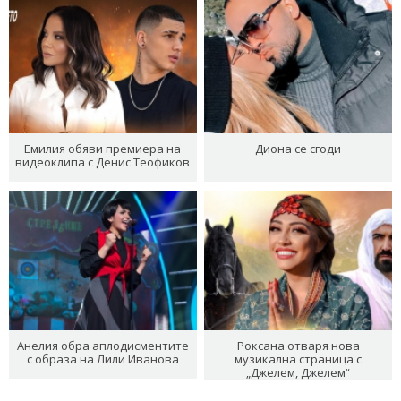
Емилия обяви премиера на
Диона се сгоди
видеоклипа с Денис Теофиков
Анелия обра аплодисментите
Роксана отваря нова
с образа на Лили Иванова
музикална страница с
„Джелем, Джелем“