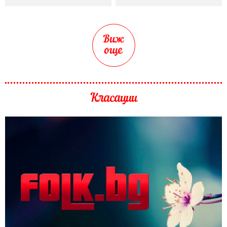
Виж
още
Класации