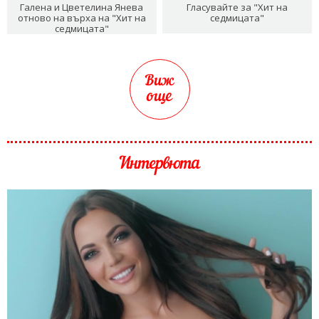
Галена и Цветелина Янева
Гласувайте за "Хит на
отново на върха на "Хит на
седмицата"
седмицата"
Виж
още
Интервюта