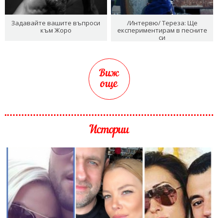
Задавайте вашите въпроси
/Интервю/ Тереза: Ще
към Жоро
експериментирам в песните
си
Виж
още
Истории