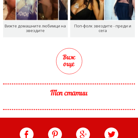
Вижте домашните любимци на
Поп-фолк звездите - преди и
звездите
сега
Виж
още
Топ статии