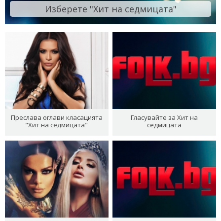
Изберете "Хит на седмицата"
Преслава оглави класацията
Гласувайте за Хит на
"Хит на седмицата"
седмицата