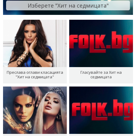
Изберете "Хит на седмицата"
Преслава оглави класацията
Гласувайте за Хит на
"Хит на седмицата"
седмицата