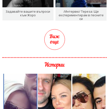
Задавайте вашите въпроси
/Интервю/ Тереза: Ще
към Жоро
експериментирам в песните
си
Виж
още
Истории