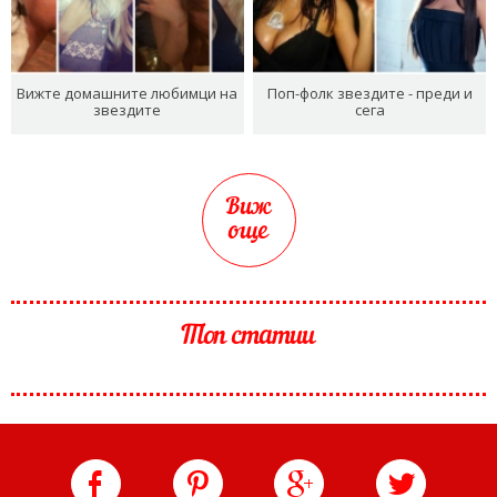
Вижте домашните любимци на
Поп-фолк звездите - преди и
звездите
сега
Виж
още
Топ статии