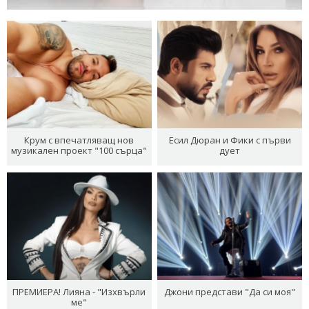
Крум с впечатляващ нов
Есил Дюран и Фики с първи
музикален проект "100 сърца"
дует
ПРЕМИЕРА! Лияна - "Изхвърли
Джони представи "Да си моя"
ме"