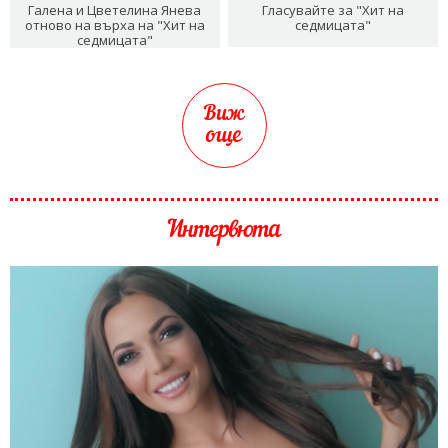
Галена и Цветелина Янева
Гласувайте за "Хит на
отново на върха на "Хит на
седмицата"
седмицата"
Виж
още
Интервюта