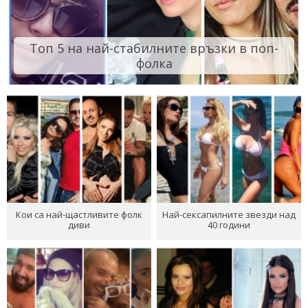
Топ 5 на най-стабилните връзки в поп-
фолка
Кои са най-щастливите фолк
Най-сексапилните звезди над
диви
40 години