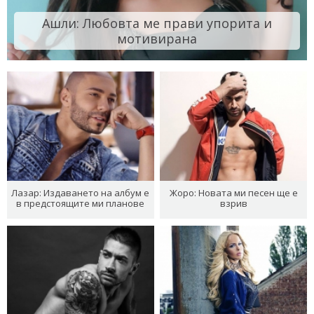
Ашли: Любовта ме прави упорита и
мотивирана
Лазар: Издаването на албум е
Жоро: Новата ми песен ще е
в предстоящите ми планове
взрив