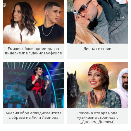
Емилия обяви премиера на
Диона се сгоди
видеоклипа с Денис Теофиков
Анелия обра аплодисментите
Роксана отваря нова
с образа на Лили Иванова
музикална страница с
„Джелем, Джелем“