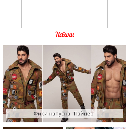
Новини
Фики напусна "Пайнер"