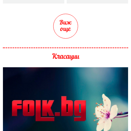
Виж
още
Класации