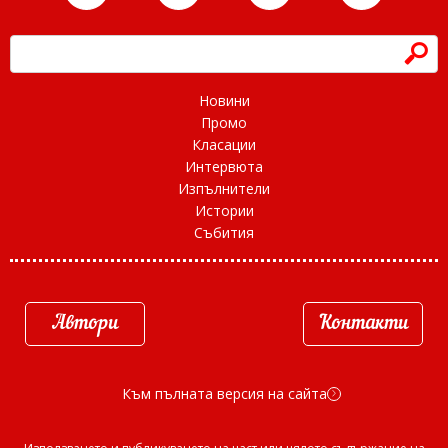
h
Новини
Промо
Класации
Интервюта
Изпълнители
Истории
Събития
Автори
Контакти
Към пълната версия на сайта
d