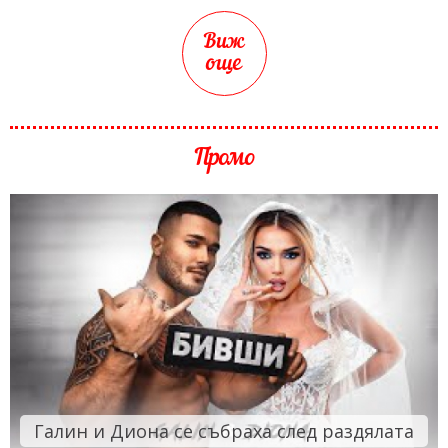
Виж
още
Промо
Галин и Диона се събраха след раздялата