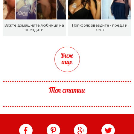
Вижте домашните любимци на
Поп-фолк звездите - преди и
звездите
сега
Виж
още
Топ статии