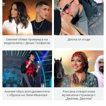
Емилия обяви премиера на
Диона се сгоди
видеоклипа с Денис Теофиков
Анелия обра аплодисментите
Роксана отваря нова
с образа на Лили Иванова
музикална страница с
„Джелем, Джелем“