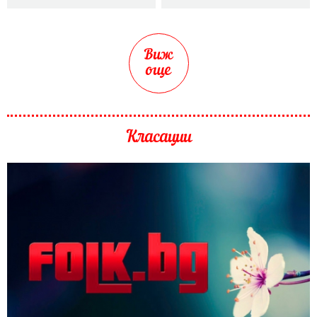
Виж
още
Класации