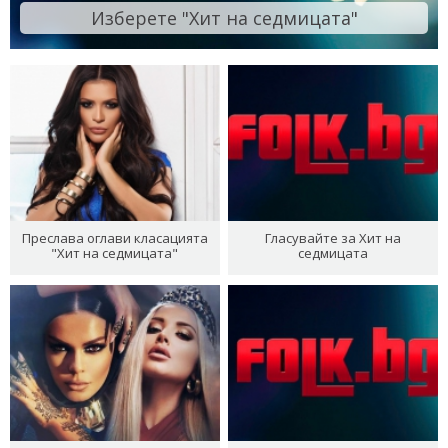
Изберете "Хит на седмицата"
Преслава оглави класацията
Гласувайте за Хит на
"Хит на седмицата"
седмицата