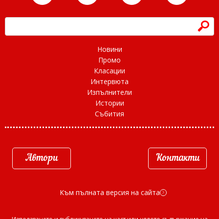
h
Новини
Промо
Класации
Интервюта
Изпълнители
Истории
Събития
Автори
Контакти
Към пълната версия на сайта
d