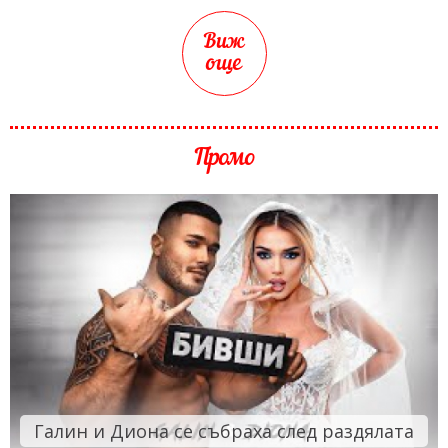
Виж
още
Промо
Галин и Диона се събраха след раздялата