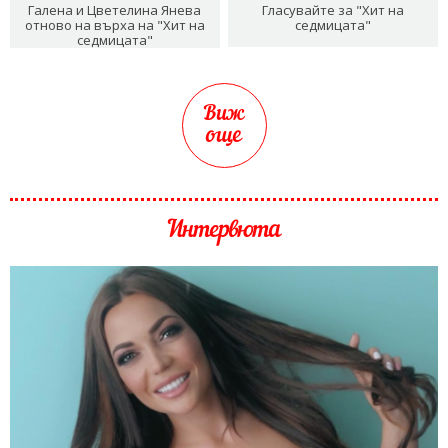
Галена и Цветелина Янева
Гласувайте за "Хит на
отново на върха на "Хит на
седмицата"
седмицата"
Виж
още
Интервюта