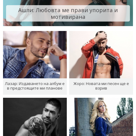
Ашли: Любовта ме прави упорита и
мотивирана
Лазар: Издаването на албум е
Жоро: Новата ми песен ще е
в предстоящите ми планове
взрив