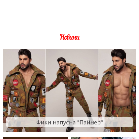
Новини
Фики напусна "Пайнер"