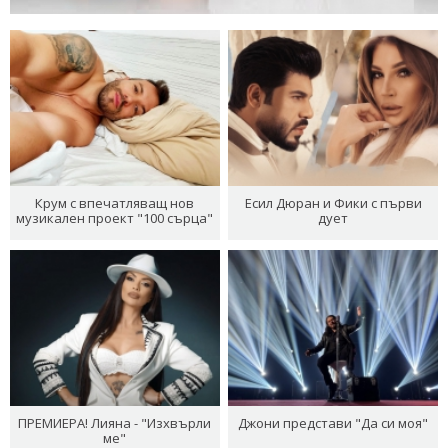
Крум с впечатляващ нов
Есил Дюран и Фики с първи
музикален проект "100 сърца"
дует
ПРЕМИЕРА! Лияна - "Изхвърли
Джони представи "Да си моя"
ме"