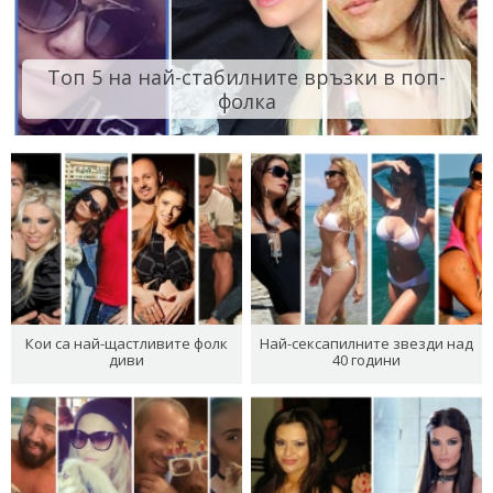
Топ 5 на най-стабилните връзки в поп-
фолка
Кои са най-щастливите фолк
Най-сексапилните звезди над
диви
40 години