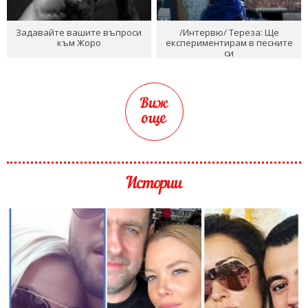
Задавайте вашите въпроси
/Интервю/ Тереза: Ще
към Жоро
експериментирам в песните
си
Виж
още
Истории