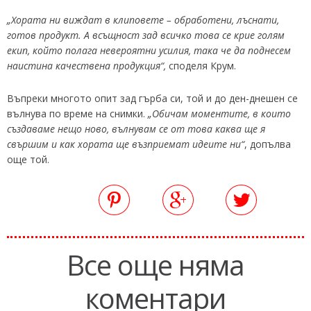
„Хората ни виждат в клиповете – обработени, лъснати,
готов продукт. А всъщност зад всичко това се крие голям
екип, който полага невероятни усилия, така че да поднесем
наистина качествена продукция“,
споделя Крум.
Въпреки многото опит зад гърба си, той и до ден-днешен се
вълнува по време на снимки.
„Обичам моментите, в които
създаваме нещо ново, вълнувам се от това каква ще я
свършим и как хората ще възприемат идеите ни“
, допълва
още той.
Все още няма
коментари