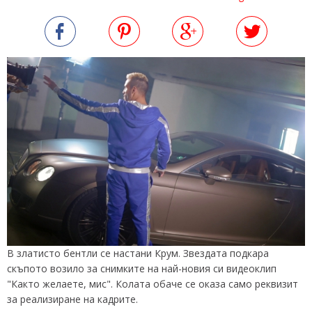
В златисто бентли се настани Крум. Звездата подкара
скъпото возило за снимките на най-новия си видеоклип
"Както желаете, мис". Колата обаче се оказа само реквизит
за реализиране на кадрите.