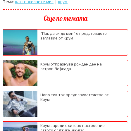
Теми:
както желаете мис
|
крум
Още по темата
"Пак да си до мен" е предстоящото
заглавие от Крум
Крум отпразнува рожден ден на
остров Лефкада
Ново тик-ток предизвикателство от
Крум
Крум зареди с хитово настроение
лятото с "Джига, джига"