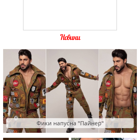
Новини
Фики напусна "Пайнер"