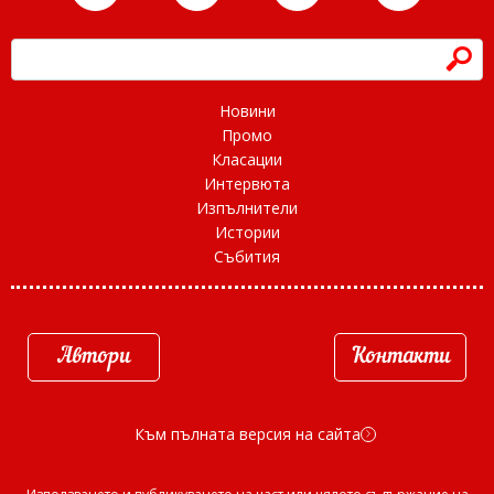
h
Новини
Промо
Класации
Интервюта
Изпълнители
Истории
Събития
Автори
Контакти
Към пълната версия на сайта
d