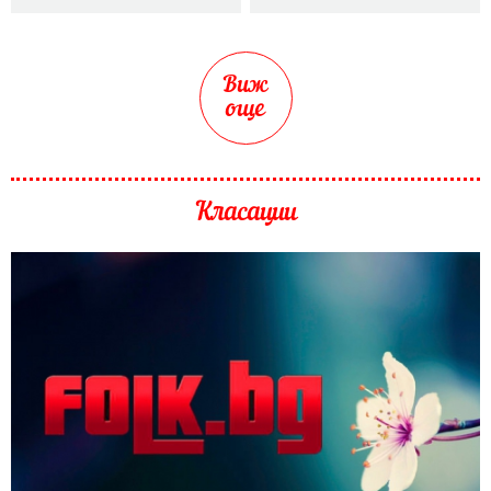
Виж
още
Класации