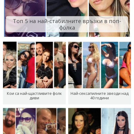
Топ 5 на най-стабилните връзки в поп-
фолка
Кои са най-щастливите фолк
Най-сексапилните звезди над
диви
40 години