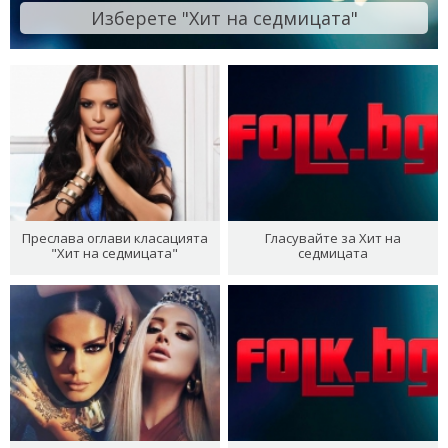
Изберете "Хит на седмицата"
Преслава оглави класацията
Гласувайте за Хит на
"Хит на седмицата"
седмицата