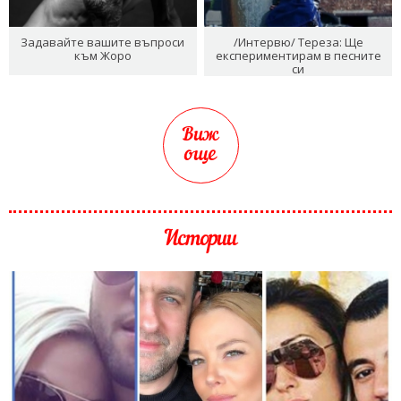
Задавайте вашите въпроси
/Интервю/ Тереза: Ще
към Жоро
експериментирам в песните
си
Виж
още
Истории