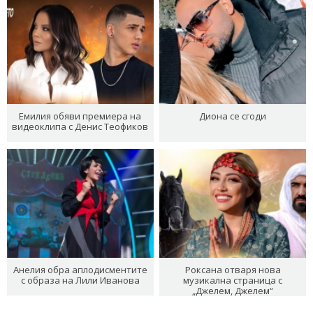
Емилия обяви премиера на
Диона се сгоди
видеоклипа с Денис Теофиков
Анелия обра аплодисментите
Роксана отваря нова
с образа на Лили Иванова
музикална страница с
„Джелем, Джелем“