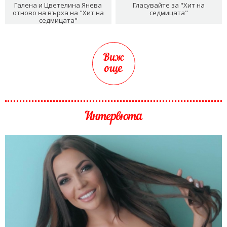
Галена и Цветелина Янева
Гласувайте за "Хит на
отново на върха на "Хит на
седмицата"
седмицата"
Виж
още
Интервюта