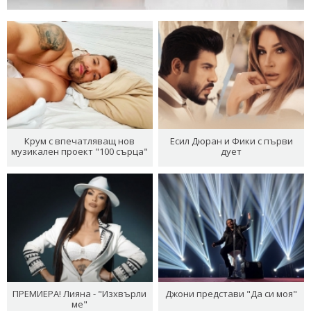
Крум с впечатляващ нов
Есил Дюран и Фики с първи
музикален проект "100 сърца"
дует
ПРЕМИЕРА! Лияна - "Изхвърли
Джони представи "Да си моя"
ме"