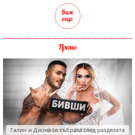
Виж
още
Промо
Галин и Диона се събраха след раздялата