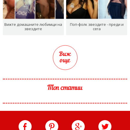
Вижте домашните любимци на
Поп-фолк звездите - преди и
звездите
сега
Виж
още
Топ статии