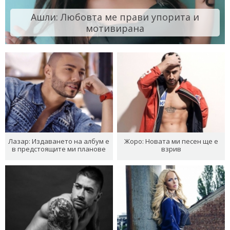
Ашли: Любовта ме прави упорита и
мотивирана
Лазар: Издаването на албум е
Жоро: Новата ми песен ще е
в предстоящите ми планове
взрив