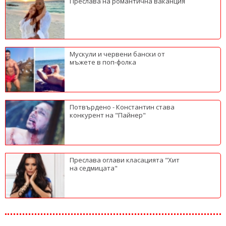
Преслава на романтична ваканция
Мускули и червени бански от
мъжете в поп-фолка
Потвърдено - Константин става
конкурент на "Пайнер"
Преслава оглави класацията "Хит
на седмицата"