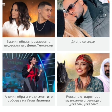
Емилия обяви премиера на
Диона се сгоди
видеоклипа с Денис Теофиков
Анелия обра аплодисментите
Роксана отваря нова
с образа на Лили Иванова
музикална страница с
„Джелем, Джелем“