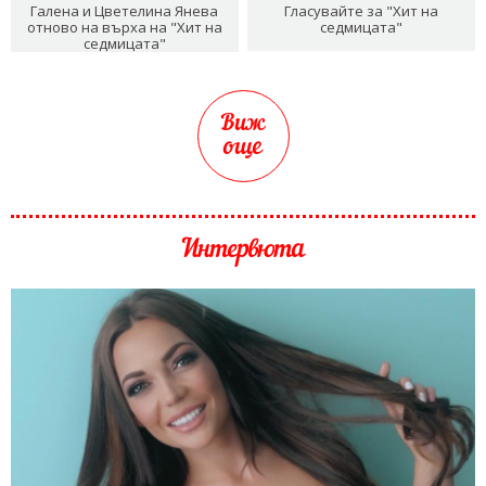
Галена и Цветелина Янева
Гласувайте за "Хит на
отново на върха на "Хит на
седмицата"
седмицата"
Виж
още
Интервюта