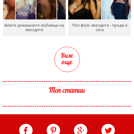
Вижте домашните любимци на
Поп-фолк звездите - преди и
звездите
сега
Виж
още
Топ статии