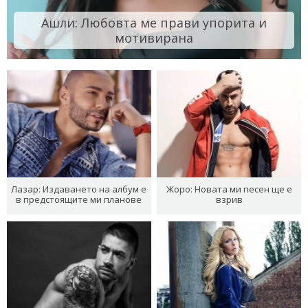
Ашли: Любовта ме прави упорита и
мотивирана
Лазар: Издаването на албум е
Жоро: Новата ми песен ще е
в предстоящите ми планове
взрив