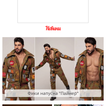
Новини
Фики напусна "Пайнер"