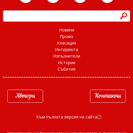
h
Новини
Промо
Класации
Интервюта
Изпълнители
Истории
Събития
Автори
Контакти
Към пълната версия на сайта
d