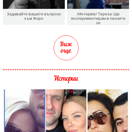
Задавайте вашите въпроси
/Интервю/ Тереза: Ще
към Жоро
експериментирам в песните
си
Виж
още
Истории