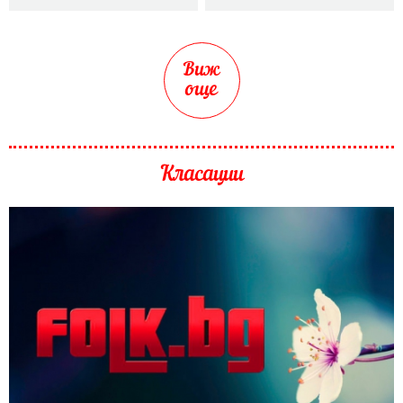
Виж
още
Класации