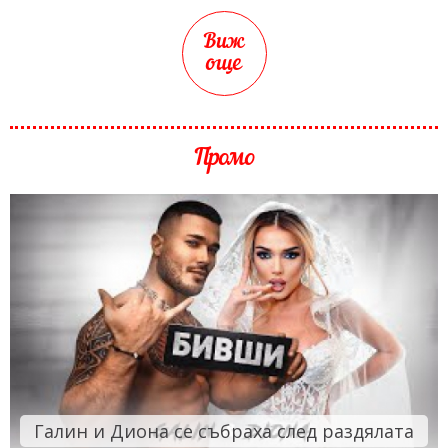
Виж
още
Промо
Галин и Диона се събраха след раздялата