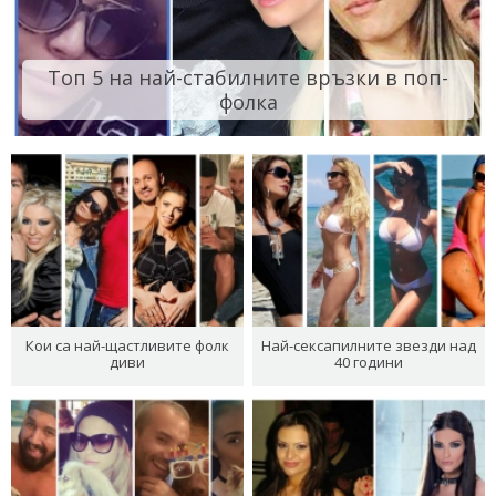
Топ 5 на най-стабилните връзки в поп-
фолка
Кои са най-щастливите фолк
Най-сексапилните звезди над
диви
40 години