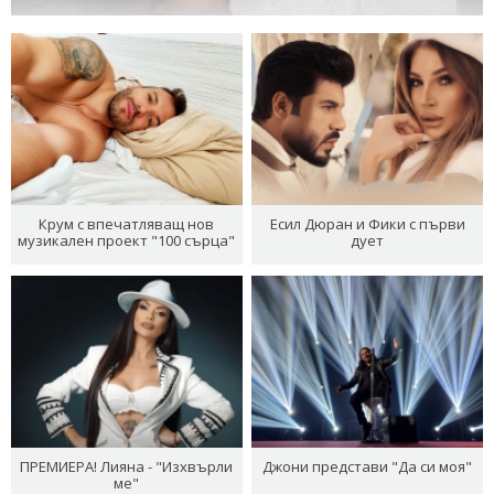
Крум с впечатляващ нов
Есил Дюран и Фики с първи
музикален проект "100 сърца"
дует
ПРЕМИЕРА! Лияна - "Изхвърли
Джони представи "Да си моя"
ме"