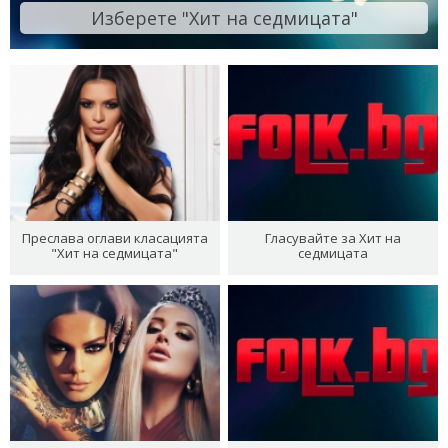
Изберете "Хит на седмицата"
Преслава оглави класацията
Гласувайте за Хит на
"Хит на седмицата"
седмицата