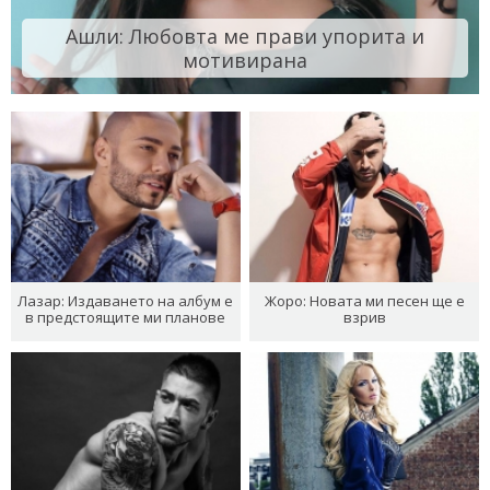
Ашли: Любовта ме прави упорита и
мотивирана
Лазар: Издаването на албум е
Жоро: Новата ми песен ще е
в предстоящите ми планове
взрив