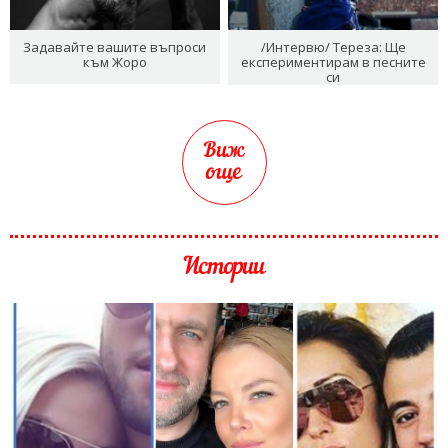
Задавайте вашите въпроси
/Интервю/ Тереза: Ще
към Жоро
експериментирам в песните
си
Виж
още
Истории