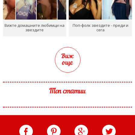
Вижте домашните любимци на
Поп-фолк звездите - преди и
звездите
сега
Виж
още
Топ статии