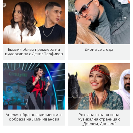
Емилия обяви премиера на
Диона се сгоди
видеоклипа с Денис Теофиков
Анелия обра аплодисментите
Роксана отваря нова
с образа на Лили Иванова
музикална страница с
„Джелем, Джелем“