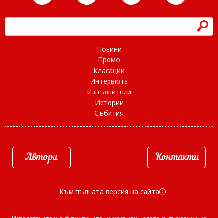
h
Новини
Промо
Класации
Интервюта
Изпълнители
Истории
Събития
Автори
Контакти
Към пълната версия на сайта
d