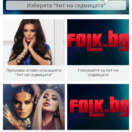
Изберете "Хит на седмицата"
Преслава оглави класацията
Гласувайте за Хит на
"Хит на седмицата"
седмицата