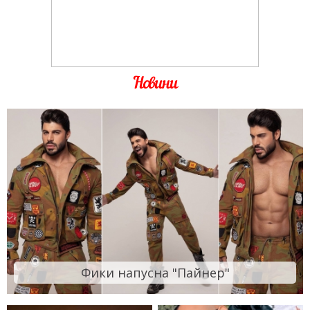
Новини
Фики напусна "Пайнер"