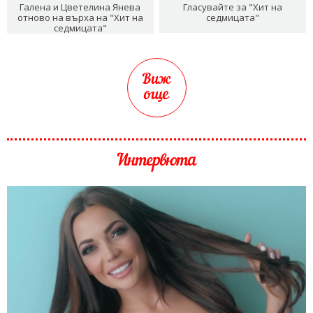
Галена и Цветелина Янева
Гласувайте за "Хит на
отново на върха на "Хит на
седмицата"
седмицата"
Виж
още
Интервюта