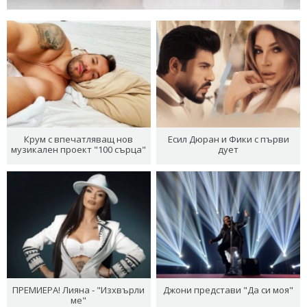
Крум с впечатляващ нов
Есил Дюран и Фики с първи
музикален проект "100 сърца"
дует
ПРЕМИЕРА! Лияна - "Изхвърли
Джони представи "Да си моя"
ме"