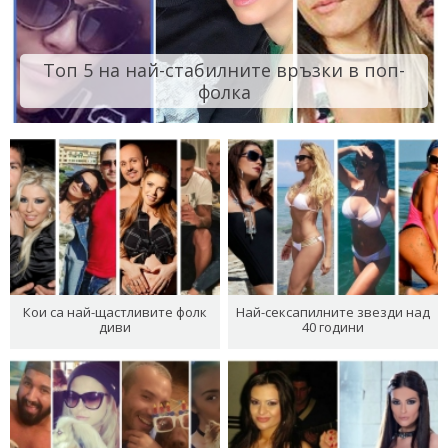
Топ 5 на най-стабилните връзки в поп-
фолка
Кои са най-щастливите фолк
Най-сексапилните звезди над
диви
40 години