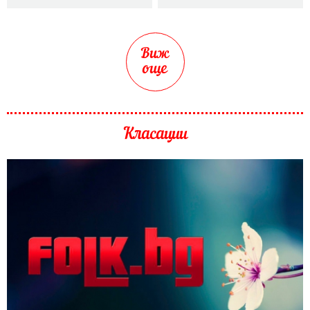
Виж
още
Класации