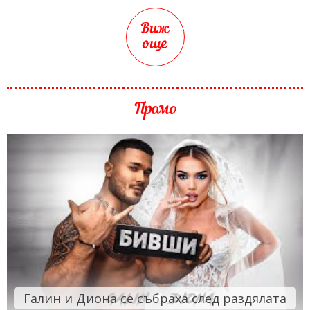
Виж
още
Промо
Галин и Диона се събраха след раздялата