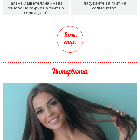
Галена и Цветелина Янева
Гласувайте за "Хит на
отново на върха на "Хит на
седмицата"
седмицата"
Виж
още
Интервюта