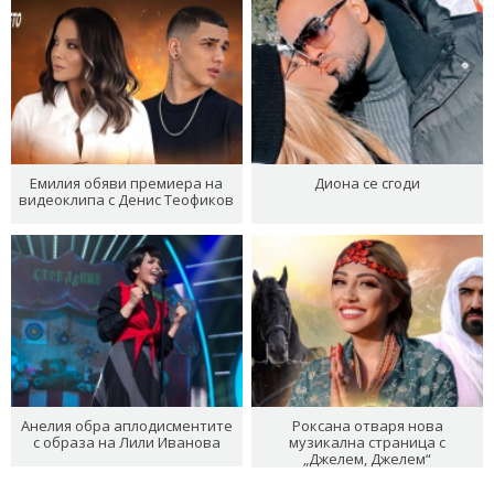
Емилия обяви премиера на
Диона се сгоди
видеоклипа с Денис Теофиков
Анелия обра аплодисментите
Роксана отваря нова
с образа на Лили Иванова
музикална страница с
„Джелем, Джелем“