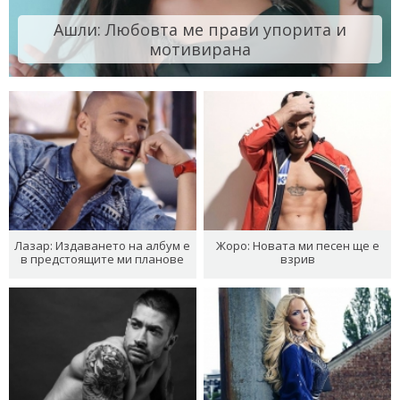
Ашли: Любовта ме прави упорита и
мотивирана
Лазар: Издаването на албум е
Жоро: Новата ми песен ще е
в предстоящите ми планове
взрив