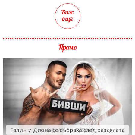
Виж
още
Промо
Галин и Диона се събраха след раздялата