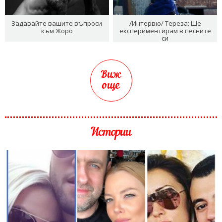
Задавайте вашите въпроси
/Интервю/ Тереза: Ще
към Жоро
експериментирам в песните
си
Виж
още
Истории