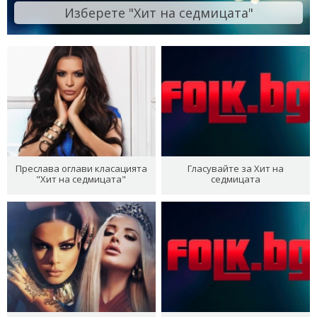
Изберете "Хит на седмицата"
Преслава оглави класацията
Гласувайте за Хит на
"Хит на седмицата"
седмицата