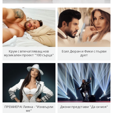
Крум с впечатляващ нов
Есил Дюран и Фики с първи
музикален проект "100 сърца"
дует
ПРЕМИЕРА! Лияна - "Изхвърли
Джони представи "Да си моя"
ме"