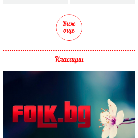
Виж
още
Класации