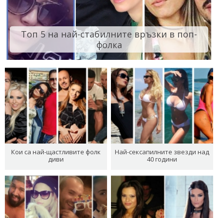
Топ 5 на най-стабилните връзки в поп-
фолка
Кои са най-щастливите фолк
Най-сексапилните звезди над
диви
40 години