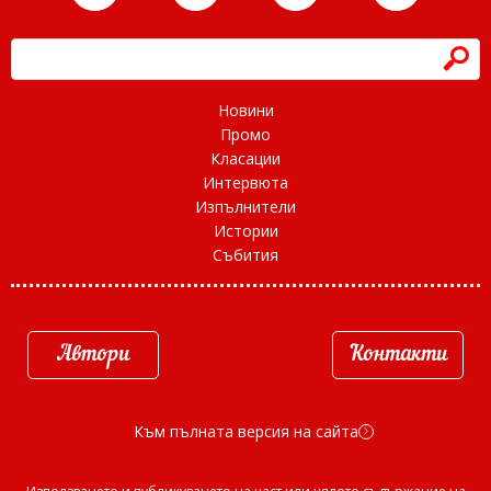
h
Новини
Промо
Класации
Интервюта
Изпълнители
Истории
Събития
Автори
Контакти
Към пълната версия на сайта
d