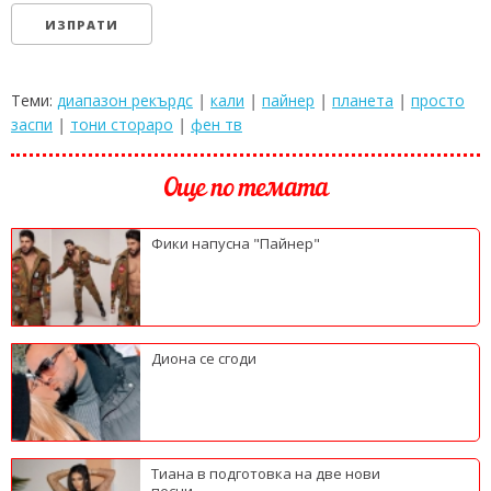
Теми:
диапазон рекърдс
|
кали
|
пайнер
|
планета
|
просто
заспи
|
тони стораро
|
фен тв
Още по темата
Фики напусна "Пайнер"
Диона се сгоди
Тиана в подготовка на две нови