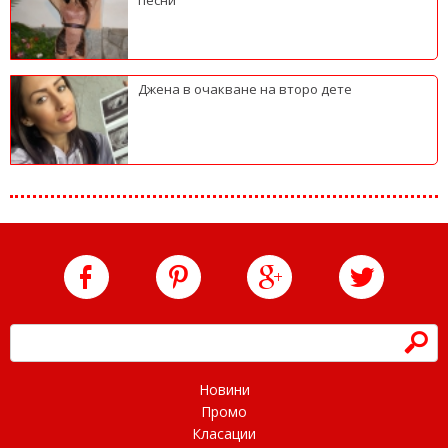
песни
Джена в очакване на второ дете
h
Новини
Промо
Класации