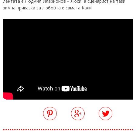
лентата е Людмил Иларионов – Люси, а сценарист на тази
зимна приказка за любовта е самата Кали.