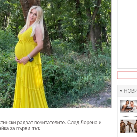
НОВИ
тински радват почитателите. След Лорена и
айка за първи път.