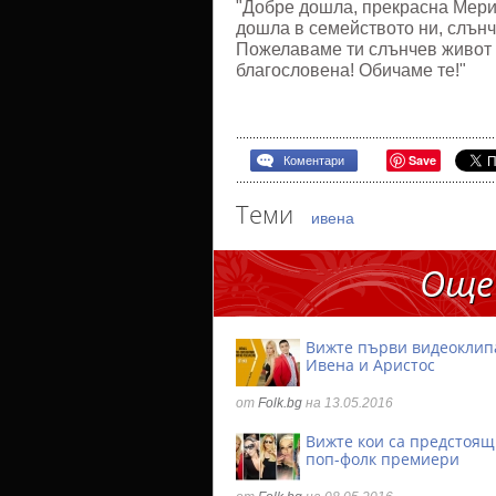
"Добре дошла, прекрасна Мериа
дошла в семейството ни, слънч
Пожелаваме ти слънчев живот п
благословена! Обичаме те!"
Save
Коментари
Теми
ивена
Още
Вижте първи видеоклип
Ивена и Аристос
от
Folk.bg
на 13.05.2016
Вижте кои са предстоящ
поп-фолк премиери