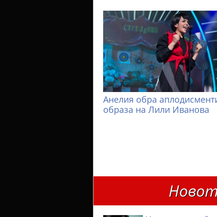
Анелия обра аплодисменти
образа на Лили Иванова
Новот