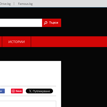
Drive.bg
|
Famous.bg
ИСТОРИИ
Save
ри