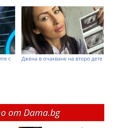
те с
Джена в очакване на второ дете
о от Dama.bg