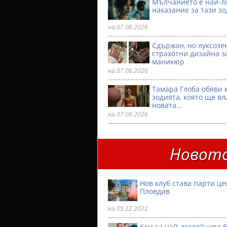
Мълчанието е най-л
наказание за тази з
на 07.08.2026
Сдържан, но луксозен
страхотни дизайна з
маникюр
на 07.08.2026
Тамара Глоба обяви 
зодията, която ще вл
новата…
на 07.08.2026
Новото
Нов клуб става парти ц
Пловдив
на 05.12.2022
Кои са най-достойните 