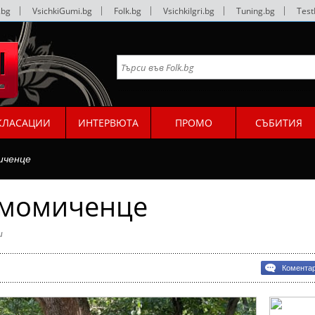
.bg
|
VsichkiGumi.bg
|
Folk.bg
|
VsichkiIgri.bg
|
Tuning.bg
|
Test
КЛАСАЦИИ
ИНТЕРВЮТА
ПРОМО
СЪБИТИЯ
иченце
 момиченце
и
Комента
нце