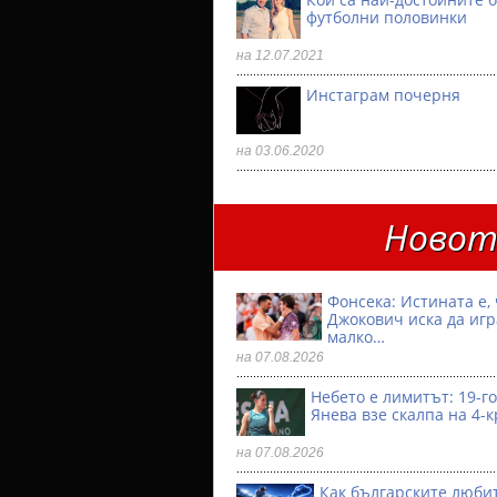
футболни половинки
на 12.07.2021
Инстаграм почерня
на 03.06.2020
Новото
Фонсека: Истината е, 
Джокович иска да игр
малко…
на 07.08.2026
Небето е лимитът: 19-
Янева взe скалпа на 4-
на 07.08.2026
Как българските люби