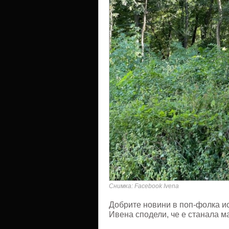
Снимка: Facebook Ivena
Добрите новини в поп-фолка ис
Ивена сподели, че е станала м