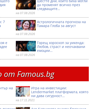
ошото
Шестте дни, които биха могли
одия
да променят всичко през
следващите…
на 07.08.2026
: 7
Астрологичната прогноза на
а
Тамара Глоба за август
на 07.08.2026
коя е
Горещ хороскоп за уикенда:
адее
Любов, страст и неочаквани
емоции…
на 07.08.2026
 от Famous.bg
ентър на
Игра на инвестиции:
Lendermarket платформата, която
ни дава сигурност…
на 17.11.2021
български
Ася Капчикова очаква близнаци