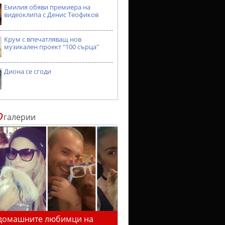
Емилия обяви премиера на
видеоклипа с Денис Теофиков
Крум с впечатляващ нов
музикален проект "100 сърца"
Диона се сгоди
о
галерии
домашните любимци на