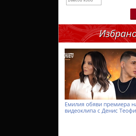
Избран
Емилия обяви премиера н
видеоклипа с Денис Теоф