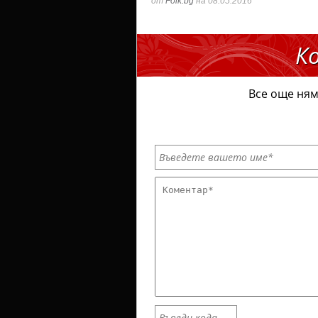
от
Folk.bg
на 08.05.2016
К
Все още ням