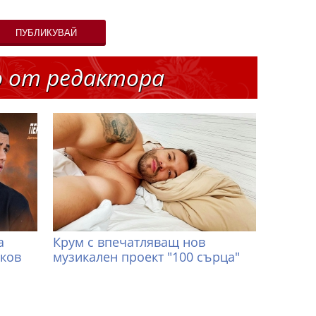
ПУБЛИКУВАЙ
о от редактора
а
Крум с впечатляващ нов
иков
музикален проект "100 сърца"