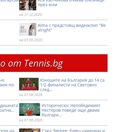
през юли
на 17.11.2020
Alma с предстоящ видеоклип "Be
alright"
на 03.06.2020
 от Тennis.bg
че
Юношите на България до 14 са
аем по-
1/2-финалисти на Световно
след…
на 07.08.2026
годишната
Историческо: Непобедимият
кратна…
Нестеров поведе още двама
българи…
на 07.08.2026
тели на
След Зверев: Бивш шампион и