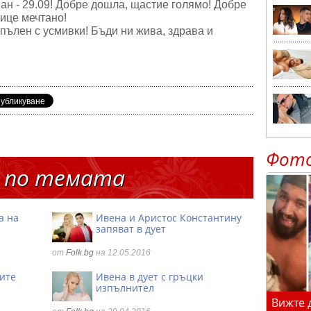
н - 29.09! Добре дошла, щастие голямо! Добре
ице мечтано!
ълен с усмивки! Бъди ни жива, здрава и
Фот
 по темата
а на
Ивена и Аристос Константину
запяват в дует
от
Folk.bg
на 12.05.2016
ите
Ивена в дует с гръцки
изпълнител
Вижте 