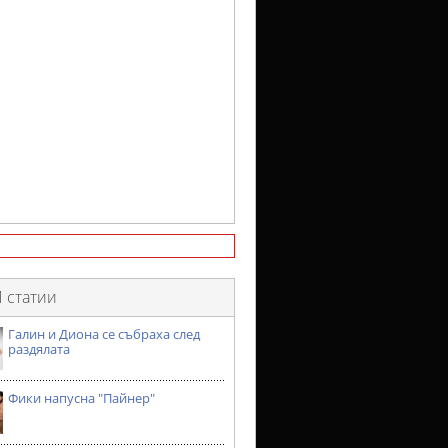
 статии
Галин и Диона се събраха след
раздялата
Фики напусна "Пайнер"