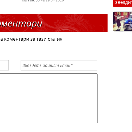
от
Folk.bg
на 29.04.2016
звезди
оментари
а коментари за тази статия!