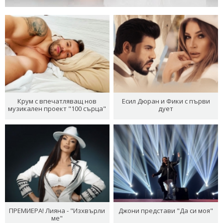
Крум с впечатляващ нов
Есил Дюран и Фики с първи
музикален проект "100 сърца"
дует
ПРЕМИЕРА! Лияна - "Изхвърли
Джони представи "Да си моя"
ме"