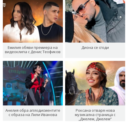
Емилия обяви премиера на
Диона се сгоди
видеоклипа с Денис Теофиков
Анелия обра аплодисментите
Роксана отваря нова
с образа на Лили Иванова
музикална страница с
„Джелем, Джелем“