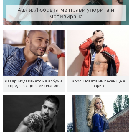
Ашли: Любовта ме прави упорита и
мотивирана
Лазар: Издаването на албум е
Жоро: Новата ми песен ще е
в предстоящите ми планове
взрив