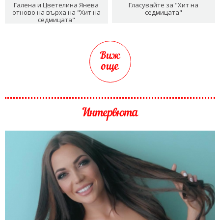
Галена и Цветелина Янева
Гласувайте за "Хит на
отново на върха на "Хит на
седмицата"
седмицата"
Виж
още
Интервюта