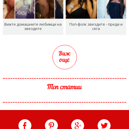
Вижте домашните любимци на
Поп-фолк звездите - преди и
звездите
сега
Виж
още
Топ статии