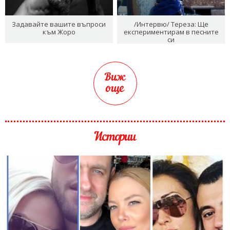
Задавайте вашите въпроси
/Интервю/ Тереза: Ще
към Жоро
експериментирам в песните
си
Виж
още
Истории