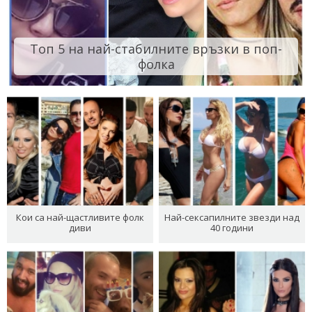
Топ 5 на най-стабилните връзки в поп-
фолка
Кои са най-щастливите фолк
Най-сексапилните звезди над
диви
40 години