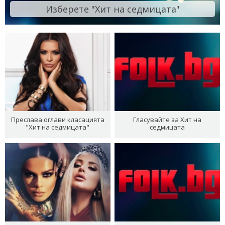
Изберете "Хит на седмицата"
Преслава оглави класацията
Гласувайте за Хит на
"Хит на седмицата"
седмицата