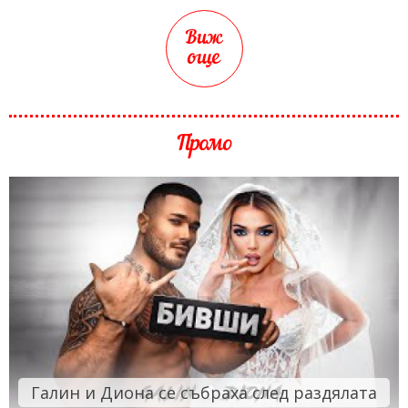
Виж
още
Промо
Галин и Диона се събраха след раздялата