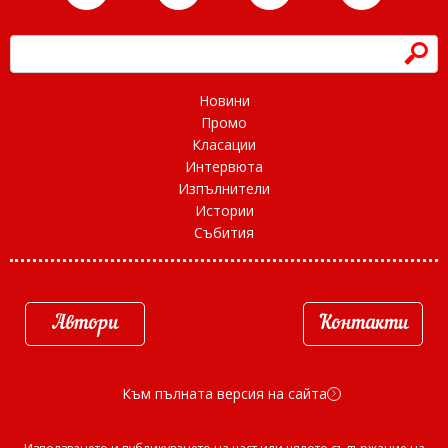
h
Новини
Промо
Класации
Интервюта
Изпълнители
Истории
Събития
Автори
Контакти
Към пълната версия на сайта
d