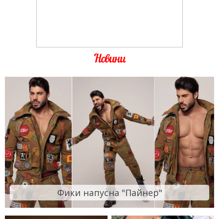
Новини
Фики напусна "Пайнер"