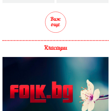
Виж
още
Класации