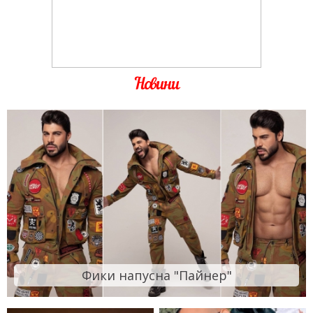
Новини
Фики напусна "Пайнер"