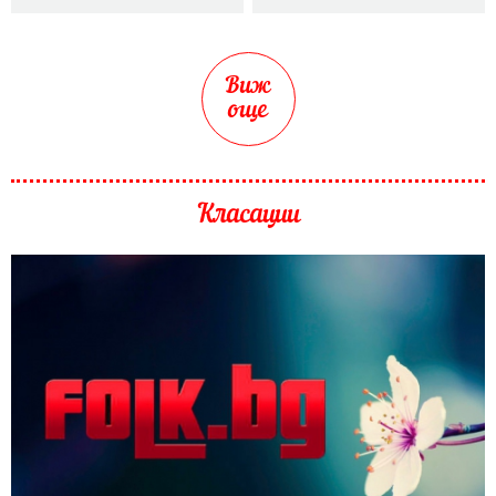
Виж
още
Класации