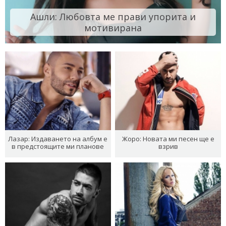
Ашли: Любовта ме прави упорита и
мотивирана
Лазар: Издаването на албум е
Жоро: Новата ми песен ще е
в предстоящите ми планове
взрив