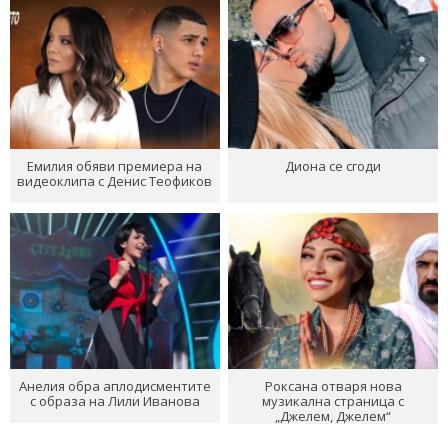
Емилия обяви премиера на
Диона се сгоди
видеоклипа с Денис Теофиков
Анелия обра аплодисментите
Роксана отваря нова
с образа на Лили Иванова
музикална страница с
„Джелем, Джелем“