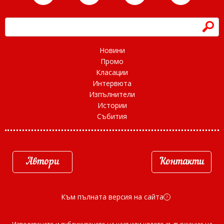
h
Новини
Промо
Класации
Интервюта
Изпълнители
Истории
Събития
Автори
Контакти
Към пълната версия на сайта
d