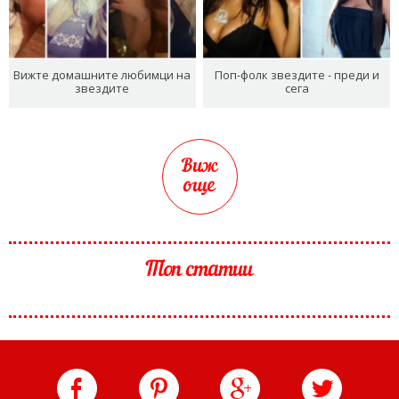
Вижте домашните любимци на
Поп-фолк звездите - преди и
звездите
сега
Виж
още
Топ статии