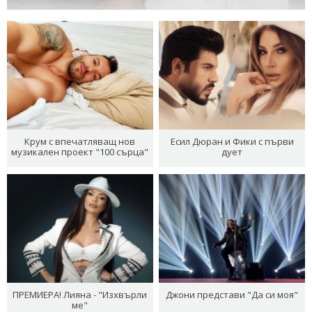
Крум с впечатляващ нов
Есил Дюран и Фики с първи
музикален проект "100 сърца"
дует
ПРЕМИЕРА! Лияна - "Изхвърли
Джони представи "Да си моя"
ме"