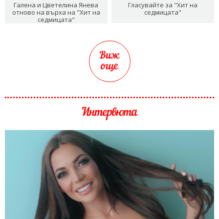
Галена и Цветелина Янева
Гласувайте за "Хит на
отново на върха на "Хит на
седмицата"
седмицата"
Виж
още
Интервюта