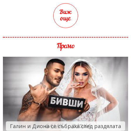
Виж
още
Промо
Галин и Диона се събраха след раздялата