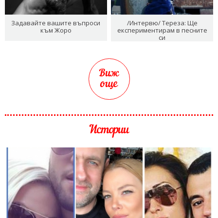
Задавайте вашите въпроси
/Интервю/ Тереза: Ще
към Жоро
експериментирам в песните
си
Виж
още
Истории