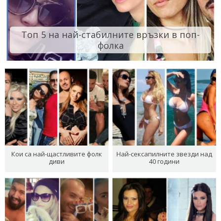
Топ 5 на най-стабилните връзки в поп-
фолка
Кои са най-щастливите фолк
Най-сексапилните звезди над
диви
40 години