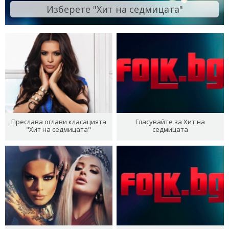
Изберете "Хит на седмицата"
Преслава оглави класацията
Гласувайте за Хит на
"Хит на седмицата"
седмицата