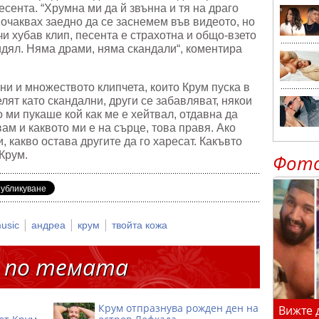
сента. “Хрумна ми да й звънна и тя на драго
 очаквах заедно да се заснемем във видеото, но
и хубав клип, песента е страхотна и общо-взето
видял. Няма драми, няма скандали“, коментира
и и множеството клипчета, които Крум пуска в
лят като скандални, други се забавляват, някои
ми пукаше кой как ме е хейтвал, отдавна да
ам и каквото ми е на сърце, това правя. Ако
, какво остава другите да го харесат. Какъвто
 Крум.
Фот
|
|
|
music
андреа
крум
твойта кожа
 по темата
Крум отпразнува рожден ден на
Вижте 