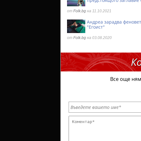
предстоящото заглавие 
от
Folk.bg
на 11.10.2021
Андреа зарадва феновет
"Егоист"
от
Folk.bg
на 03.08.2020
К
Все още ням