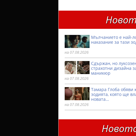
Новот
Мълчанието е най-л
наказание за тази з
на 07.08.2026
Сдържан, но луксозен
страхотни дизайна з
маникюр
на 07.08.2026
Тамара Глоба обяви 
зодията, която ще вл
новата…
на 07.08.2026
Новото