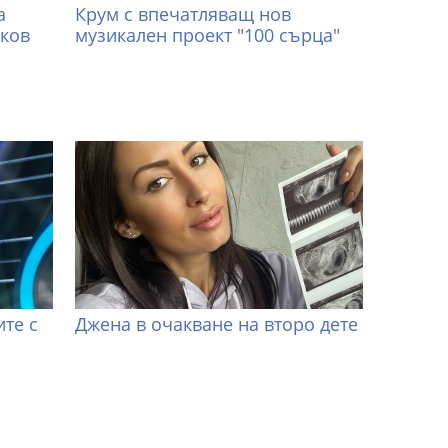
а
Крум с впечатляващ нов
иков
музикален проект "100 сърца"
те с
Джена в очакване на второ дете