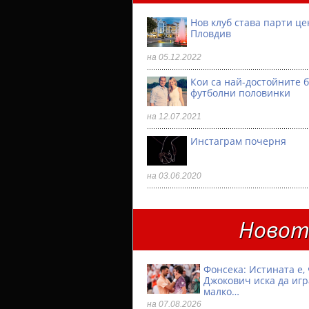
Нов клуб става парти ц
Пловдив
на 05.12.2022
Кои са най-достойните 
футболни половинки
на 12.07.2021
Инстаграм почерня
на 03.06.2020
Новото
Фонсека: Истината е, 
Джокович иска да игр
малко…
на 07.08.2026