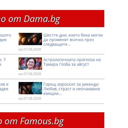
о от Dama.bg
ошото
Шестте дни, които биха могли
одия
да променят всичко през
следващите…
на 07.08.2026
: 7
Астрологичната прогноза на
а
Тамара Глоба за август
на 07.08.2026
коя е
Горещ хороскоп за уикенда:
адее
Любов, страст и неочаквани
емоции…
на 07.08.2026
 от Famous.bg