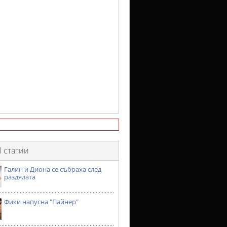
 статии
Галин и Диона се събраха след
раздялата
Фики напусна "Пайнер"