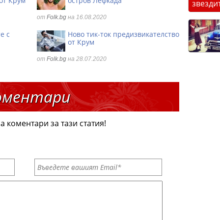
от Крум
остров Лефкада
звезди
от
Folk.bg
на 16.08.2020
е с
Ново тик-ток предизвикателство
от Крум
от
Folk.bg
на 28.07.2020
оментари
а коментари за тази статия!