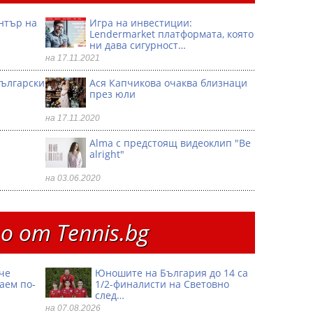
ентър на
Игра на инвестиции:
Lendermarket платформата, която
ни дава сигурност…
на 17.11.2021
български
Ася Капчикова очаква близнаци
през юли
на 17.11.2020
Alma с предстоящ видеоклип "Be
alright"
на 03.06.2020
 от Тennis.bg
че
Юношите на България до 14 са
аем по-
1/2-финалисти на Световно
след…
на 07.08.2026