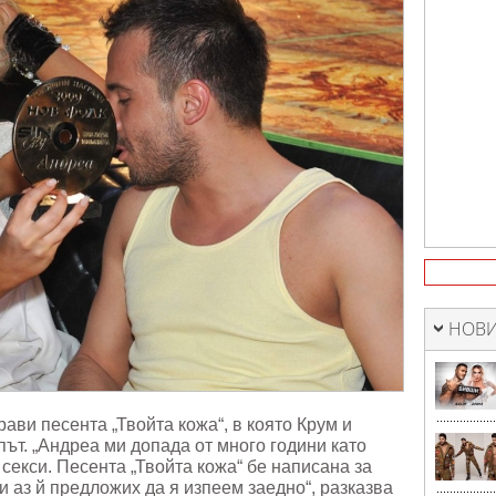
НОВИ
ви песента „Твойта кожа“, в която Крум и
път. „Андреа ми допада от много години като
 секси. Песента „Твойта кожа“ бе написана за
и аз й предложих да я изпеем заедно“, разказва