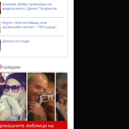
Емилия обяви премиера на
видеоклипа с Денис Теофиков
Крум с впечатляващ нов
музикален проект "100 сърца"
Диона се сгоди
о
галерии
домашните любимци на