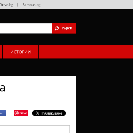
Drive.bg
|
Famous.bg
ИСТОРИИ
а
Save
ри