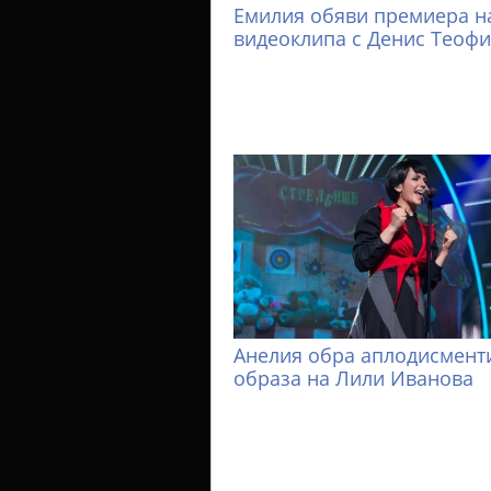
Емилия обяви премиера н
видеоклипа с Денис Теоф
Анелия обра аплодисменти
образа на Лили Иванова