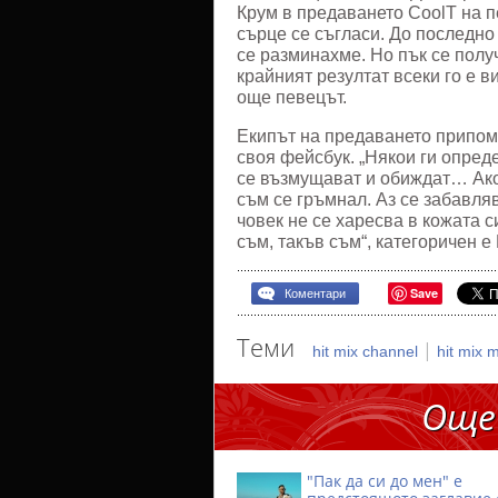
Крум в предаването CoolT на пе
сърце се съгласи. До последно
се разминахме. Но пък се получ
крайният резултат всеки го е 
още певецът.
Екипът на предаването припомн
своя фейсбук. „Някои ги опреде
се възмущават и обиждат… Ако 
съм се гръмнал. Аз се забавляв
човек не се харесва в кожата си
съм, такъв съм“, категоричен е
Save
Коментари
Теми
|
hit mix channel
hit mix 
Още
"Пак да си до мен" е