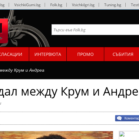
.bg
|
VsichkiGumi.bg
|
Folk.bg
|
VsichkiIgri.bg
|
Tuning.bg
|
Test
КЛАСАЦИИ
ИНТЕРВЮТА
ПРОМО
СЪБИТИЯ
 между Крум и Андреа
дал между Крум и Андре
и
Комента
л